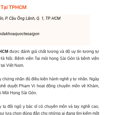
n Tại TPHCM
 Cấn, P. Cầu Ông Lãnh, Q. 1, TP. HCM
mdakhoaquoctesaigon
. HCM
được đánh giá chất lượng và độ uy tín tương tự
Hà Nội. Bệnh viện Tai mũi họng Sài Gòn là bệnh viện
tại Việt Nam.
 chứng nhận đủ điều kiện hành nghề y tư nhân. Ngày
 phê duyệt Phạm Vi hoạt động chuyên môn về Khám,
i Mũi Họng Sài Gòn.
y tụ đội ngũ y bác sĩ có chuyên môn và tay nghề cao,
là sự lựa chọn đúng đắn cho những ai đang tìm kiếm một