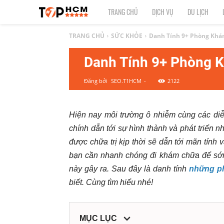
TOP
TRANG CHỦ
DỊCH VỤ
DU LỊCH
1
TRANG CHỦ
SỨC KHỎE
Danh Tính 9+ Phòng Khá
Danh Tính 9+ Phòng 
HCM
Đăng bởi
SEO.T1HCM
-
2122
|
Top
Hiện nay môi trường ô nhiễm cùng các diễn
chính dẫn tới sự hình thành và phát triển
địa
được chữa trị kịp thời sẽ dẫn tới mãn tính
điểm,
bạn cần nhanh chóng đi khám chữa để sớm
này gây ra. Sau đây là danh tính
những p
dịch
biết. Cùng tìm hiểu nhé!
vụ
MỤC LỤC