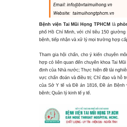
Email: info@bvtaimuihong.vn
Website: taimuihongtphcm.vn
Bệnh viện Tai Mũi Họng TPHCM
là
phòn
phố Hồ Chí Minh, với chỉ tiêu 150 giường
bệnh, tiếp nhận và xử lý mọi trường hợp cấ
Tham gia hội chẩn, cho ý kiến chuyên mô
hợp có liên quan đến chuyên khoa Tai Mũi
định của Nhà nước; Thực hiện đề tài nghiê
vực chẩn đoán và điều trị; Chỉ đạo và hỗ
của Sở Y tế và Đề án 1816, Đề án Bệnh v
bệnh; Quản lý kinh tế y tế.