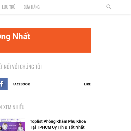
LƯU TRÚ
CỬA HÀNG
ợng Nhất
ẾT NỐI VỚI CHÚNG TÔI
FACEBOOK
LIKE
IN XEM NHIỀU
Toplist Phòng Khám Phụ Khoa
Tại TPHCM Uy Tín & Tốt Nhất