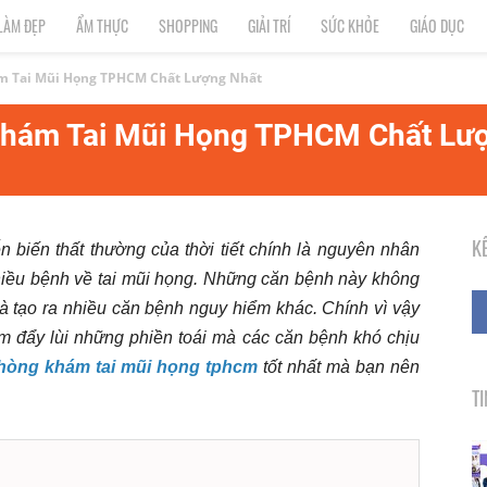
LÀM ĐẸP
ẨM THỰC
SHOPPING
GIẢI TRÍ
SỨC KHỎE
GIÁO DỤC
m Tai Mũi Họng TPHCM Chất Lượng Nhất
Khám Tai Mũi Họng TPHCM Chất Lư
K
 biến thất thường của thời tiết chính là nguyên nhân
 nhiều bệnh về tai mũi họng. Những căn bệnh này không
 và tạo ra nhiều căn bệnh nguy hiểm khác. Chính vì vậy
 đẩy lùi những phiền toái mà các căn bệnh khó chịu
hòng khám tai mũi họng tphcm
tốt nhất mà bạn nên
T