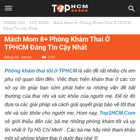
TOP
TRANG CHỦ
SỨC KHỎE
Mách Mom 8+ Phòng Khám Thai Ở TPHCM
1
Đáng Tin Cậy Nhất
Mách Mom 8+ Phòng Khám Thai Ở
TPHCM Đáng Tin Cậy Nhất
HCM
Đăng bởi
admin
-
2731
|
Phòng khám thai tốt ở TPHCM
là vấn đề rất nhiều chị em
phụ nữ quan tâm đến. Việc thực hiện khám thai ở các cơ
Top
sở uy tín giúp bạn sớm phát hiện ra những vấn đề bất
thường của thai nhi và sức khỏe của người mẹ. Để từ đó
địa
đưa ra các giải pháp và cách giải quyết giúp bảo vệ tốt thai
nhi và sức khỏe cho người mẹ. Hom nay,
Top1HCM.Com
điểm,
sẽ giới thiệu đến các bà mẹ những phòng khám tốt và uy
tín nhất ở Tp Hồ Chí Minh . Các bà mẹ hãy nhớ tham khảo
một số phòng khám thai ở dưới đay nhé !!!