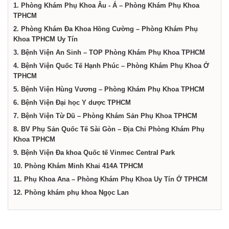
dịch
1. Phòng Khám Phụ Khoa Âu - Á – Phòng Khám Phụ Khoa
TPHCM
2. Phòng Khám Đa Khoa Hồng Cường – Phòng Khám Phụ
vụ
Khoa TPHCM Uy Tín
3. Bệnh Viện An Sinh – TOP Phòng Khám Phụ Khoa TPHCM
tại
4. Bệnh Viện Quốc Tế Hạnh Phúc – Phòng Khám Phụ Khoa Ở
TPHCM
5. Bệnh Viện Hùng Vương – Phòng Khám Phụ Khoa TPHCM
Thành
6. Bệnh Viện Đại học Y dược TPHCM
7. Bệnh Viện Từ Dũ – Phòng Khám Sản Phụ Khoa TPHCM
phố
8. BV Phụ Sản Quốc Tế Sài Gòn – Địa Chỉ Phòng Khám Phụ
Khoa TPHCM
9. Bệnh Viện Đa khoa Quốc tế Vinmec Central Park
Hồ
10. Phòng Khám Minh Khai 414A TPHCM
11. Phụ Khoa Ana – Phòng Khám Phụ Khoa Uy Tín Ở TPHCM
Chí
12. Phòng khám phụ khoa Ngọc Lan
Minh