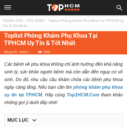
TOP
TRANG CHỦ
SỨC KHỎE
Toplist Phòng Khám Phụ Khoa Tại TPHCM Uy
1
Tín & Tốt Nhất
Toplist Phòng Khám Phụ Khoa Tại
TPHCM Uy Tín & Tốt Nhất
HCM
Đăng bởi
admin
-
3046
|
Các bệnh về phụ khoa không chỉ ảnh hưởng đến khả năng
sinh lý, sức khỏe người bệnh mà còn dẫn đến nguy cơ vô
Top
sinh. Do đó, nhu cầu cầu khám chữa các bệnh phụ khoa
ngày càng tăng. Nếu bạn cần tìm
phòng khám phụ khoa
địa
uy tín tại TPHCM
. Hãy cùng
Top1HCM.Com
tham khảo
những gợi ý dưới đây nhé!
điểm,
MỤC LỤC