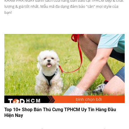
KHÁM PHÁ NGAY danh sách cửa hàng bán balo tại TPHCM đẹp & chất
lượng & giá tốt nhất. Mẫu mã đa dạng đảm bảo "cân" mọi style của
bạn!
Top 10+ Shop Bán Thú Cưng TPHCM Uy Tín Hàng Đầu
Hiện Nay