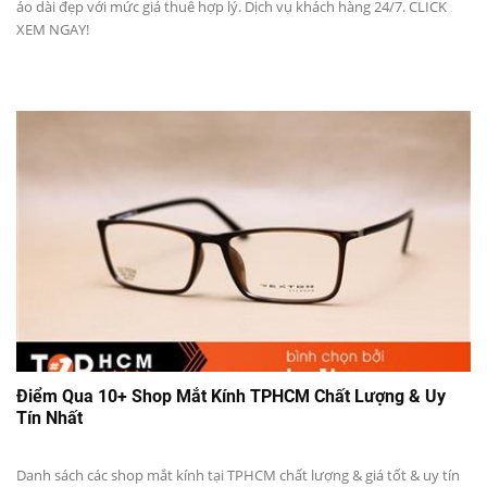
dịch
áo dài đẹp với mức giá thuê hợp lý. Dịch vụ khách hàng 24/7. CLICK
XEM NGAY!
vụ
tại
Thành
phố
Hồ
Chí
Điểm Qua 10+ Shop Mắt Kính TPHCM Chất Lượng & Uy
Tín Nhất
Minh
Danh sách các shop mắt kính tại TPHCM chất lượng & giá tốt & uy tín