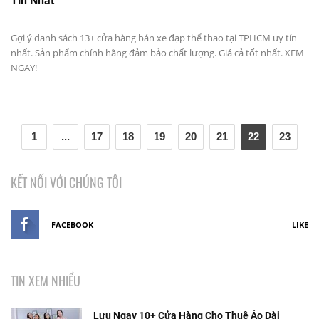
Tín Nhất
Gợi ý danh sách 13+ cửa hàng bán xe đạp thể thao tại TPHCM uy tín
nhất. Sản phẩm chính hãng đảm bảo chất lượng. Giá cả tốt nhất. XEM
NGAY!
1
...
17
18
19
20
21
22
23
KẾT NỐI VỚI CHÚNG TÔI
FACEBOOK
LIKE
TIN XEM NHIỀU
Lưu Ngay 10+ Cửa Hàng Cho Thuê Áo Dài