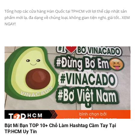
Tổng hợp các cửa hàng Hàn Quốc tại TPHCM với lợi thế cập nhật sản
phẩm mới lạ, đa dạng về chủng loại, không gian tiện nghi, giá tốt.. XEM
NGAY!
Bật Mí Bạn TOP 10+ Chỗ Làm Hashtag Cầm Tay Tại
TP.HCM Uy Tín