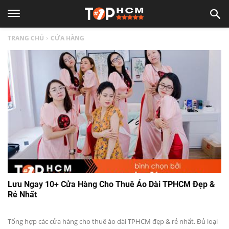
TOP
TRANG CHỦ
CỬA HÀNG
1
HCM
|
Top
địa
Lưu Ngay 10+ Cửa Hàng Cho Thuê Áo Dài TPHCM Đẹp &
Rẻ Nhất
điểm,
Tổng hợp các cửa hàng cho thuê áo dài TPHCM đẹp & rẻ nhất. Đủ loại