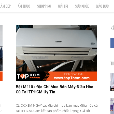
LÀM ĐẸP
ẨM THỰC
SHOPPING
GIẢI TRÍ
SỨC KHỎE
GIÁO DỤC
K
T
Bật Mí 10+ Địa Chỉ Mua Bán Máy Điều Hòa
Cũ Tại TPHCM Uy Tín
i
CLICK XEM NGAY các địa chỉ mua bán may điều hòa cũ
O
tại TPHCM. Cam kết sản phẩm chất lượng. Giá tốt