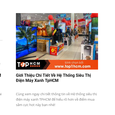
M
Giới Thiệu Chi Tiết Về Hệ Thống Siêu Thị
Điện Máy Xanh TpHCM
ại
Cùng xem ngay chi tiết thông tin về Hệ thống siêu thị
điện máy xanh TPHCM để hiểu rõ hơn về điểm mua
sắm cực hot này bạn nhé!