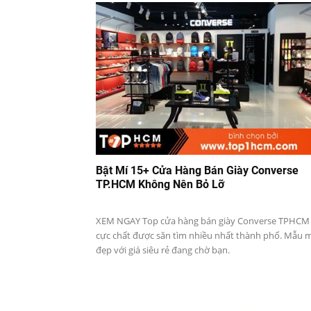
Bật Mí 15+ Cửa Hàng Bán Giày Converse
TP.HCM Không Nên Bỏ Lỡ
XEM NGAY Top cửa hàng bán giày Converse TPHCM
cực chất được săn tìm nhiều nhất thành phố. Mẫu 
đẹp với giá siêu rẻ đang chờ bạn.