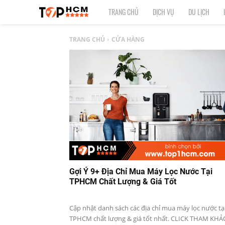
TOP
TRANG CHỦ
DỊCH VỤ
DU LỊCH
1
TRANG CHỦ
CỬA HÀNG
HCM
|
Top
địa
điểm,
Gợi Ý 9+ Địa Chỉ Mua Máy Lọc Nước Tại
dịch
TPHCM Chất Lượng & Giá Tốt
vụ
Cập nhật danh sách các địa chỉ mua máy lọc nước tạ
TPHCM chất lượng & giá tốt nhất. CLICK THAM KHẢ