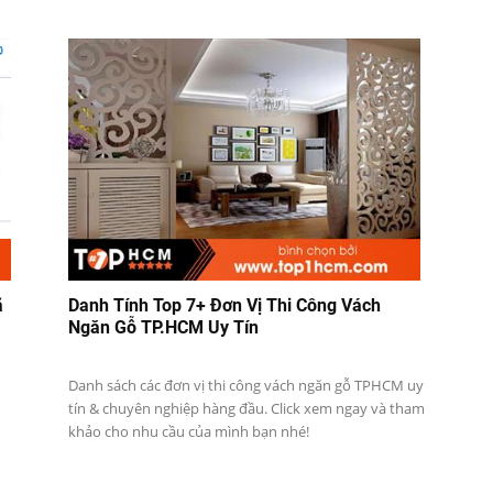
ã
Danh Tính Top 7+ Đơn Vị Thi Công Vách
Ngăn Gỗ TP.HCM Uy Tín
M
Danh sách các đơn vị thi công vách ngăn gỗ TPHCM uy
tín & chuyên nghiệp hàng đầu. Click xem ngay và tham
khảo cho nhu cầu của mình bạn nhé!