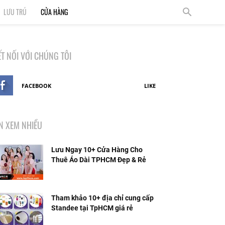
LƯU TRÚ
CỬA HÀNG
ẾT NỐI VỚI CHÚNG TÔI
FACEBOOK
LIKE
IN XEM NHIỀU
Lưu Ngay 10+ Cửa Hàng Cho
Thuê Áo Dài TPHCM Đẹp & Rẻ
Nhất
Tham khảo 10+ địa chỉ cung cấp
Standee tại TpHCM giá rẻ