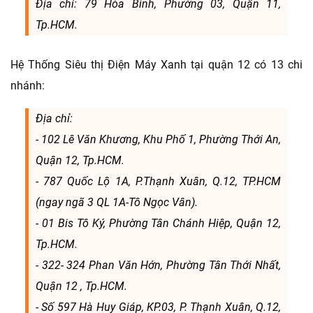
Địa chỉ: 79 Hòa Bình, Phường 03, Quận 11,
Tp.HCM.
Hệ Thống Siêu thị Điện Máy Xanh tại quận 12 có 13 chi
nhánh:
Địa chỉ:
- 102 Lê Văn Khương, Khu Phố 1, Phường Thới An,
Quận 12, Tp.HCM.
- 787 Quốc Lộ 1A, P.Thạnh Xuân, Q.12, TP.HCM
(ngay ngã 3 QL 1A-Tô Ngọc Vân).
- 01 Bis Tô Ký, Phường Tân Chánh Hiệp, Quận 12,
Tp.HCM.
- 322- 324 Phan Văn Hớn, Phường Tân Thới Nhất,
Quận 12 , Tp.HCM.
- Số 597 Hà Huy Giáp, KP.03, P. Thạnh Xuân, Q.12,