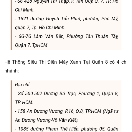
- Số 428 Nguyễn Thị Thập, P. Tân Quy, Q. 7, TP. Hồ
Chí Minh.
- 1521 đường Huỳnh Tấn Phát, phường Phú Mỹ,
quận 7, Tp. Hồ Chí Minh.
- 6G-7G Lâm Văn Bền, Phường Tân Thuận Tây,
Quận 7, TpHCM
Hệ Thống Siêu Thị Điện Máy Xanh Tại Quận 8 có 4 chi
nhánh:
Địa chỉ:
- Số 500-502 Dương Bá Trạc, Phường 1, Quận 8,
TP. HCM.
- 158 An Dương Vương, P.16, Q.8, TP.HCM (Ngã tư
An Dương Vương-Võ Văn Kiệt).
- 1085 đường Phạm Thế Hiển, phường 05, Quận