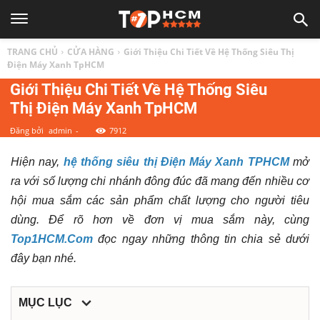
TOP
TRANG CHỦ
CỬA HÀNG
Giới Thiệu Chi Tiết Về Hệ Thống Siêu Thị
1
Điện Máy Xanh TpHCM
Giới Thiệu Chi Tiết Về Hệ Thống Siêu
Thị Điện Máy Xanh TpHCM
HCM
Đăng bởi
admin
-
7912
|
Hiện nay,
hệ thống siêu thị Điện Máy Xanh TPHCM
mở
ra với số lượng chi nhánh đông đúc đã mang đến nhiều cơ
Top
hội mua sắm các sản phẩm chất lượng cho người tiêu
dùng. Để rõ hơn về đơn vị mua sắm này, cùng
địa
Top1HCM.Com
đọc ngay những thông tin chia sẻ dưới
đây bạn nhé.
điểm,
MỤC LỤC