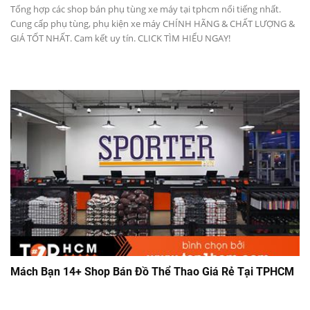
Tổng hợp các shop bán phụ tùng xe máy tại tphcm nổi tiếng nhất.
Cung cấp phụ tùng, phụ kiện xe máy CHÍNH HÃNG & CHẤT LƯỢNG &
GIÁ TỐT NHẤT. Cam kết uy tín. CLICK TÌM HIỂU NGAY!
Mách Bạn 14+ Shop Bán Đồ Thể Thao Giá Rẻ Tại TPHCM