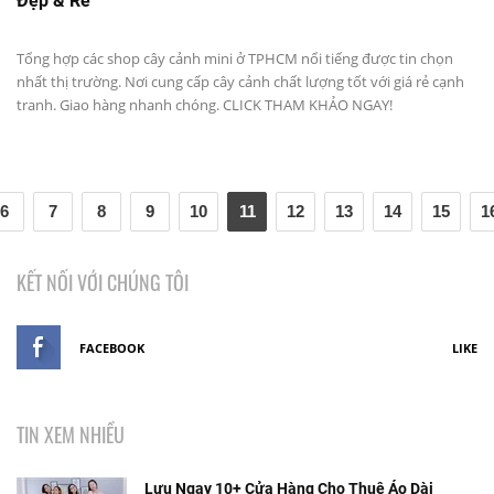
Đẹp & Rẻ
Tổng hợp các shop cây cảnh mini ở TPHCM nổi tiếng được tin chọn
nhất thị trường. Nơi cung cấp cây cảnh chất lượng tốt với giá rẻ cạnh
tranh. Giao hàng nhanh chóng. CLICK THAM KHẢO NGAY!
6
7
8
9
10
11
12
13
14
15
1
KẾT NỐI VỚI CHÚNG TÔI
FACEBOOK
LIKE
TIN XEM NHIỀU
Lưu Ngay 10+ Cửa Hàng Cho Thuê Áo Dài