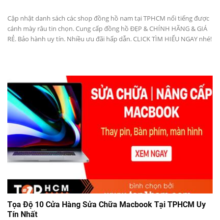
Cập nhật danh sách các shop đồng hồ nam tại TPHCM nổi tiếng được
cánh mày râu tin chọn. Cung cấp đồng hồ ĐẸP & CHÍNH HÃNG & GIÁ
RẺ. Bảo hành uy tín. Nhiều ưu đãi hấp dẫn. CLICK TÌM HIỂU NGAY nhé!
Tọa Độ 10 Cửa Hàng Sửa Chữa Macbook Tại TPHCM Uy
Tín Nhất