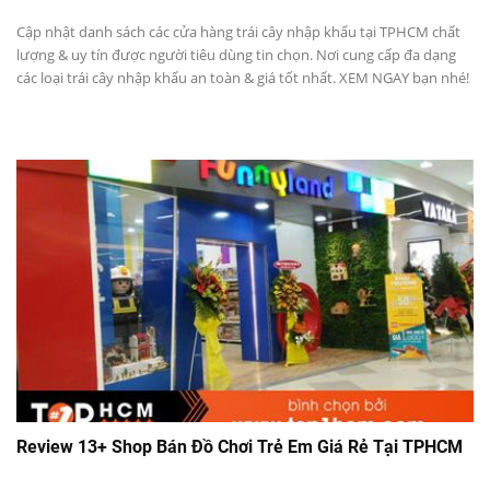
Cập nhật danh sách các cửa hàng trái cây nhập khẩu tại TPHCM chất
lượng & uy tín được người tiêu dùng tin chọn. Nơi cung cấp đa dạng
các loại trái cây nhập khẩu an toàn & giá tốt nhất. XEM NGAY bạn nhé!
Review 13+ Shop Bán Đồ Chơi Trẻ Em Giá Rẻ Tại TPHCM