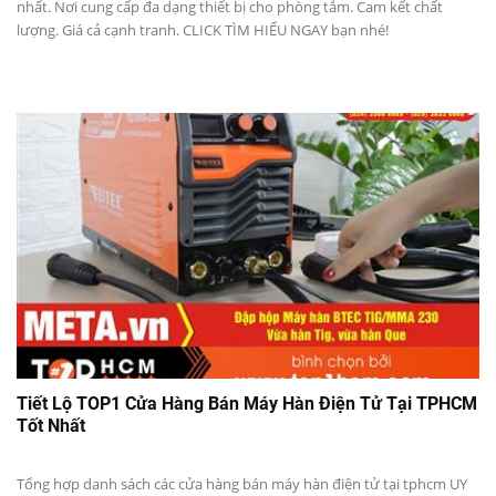
dịch
nhất. Nơi cung cấp đa dạng thiết bị cho phòng tắm. Cam kết chất
lượng. Giá cả cạnh tranh. CLICK TÌM HIỂU NGAY bạn nhé!
vụ
tại
Thành
phố
Hồ
Chí
Tiết Lộ TOP1 Cửa Hàng Bán Máy Hàn Điện Tử Tại TPHCM
Tốt Nhất
Minh
Tổng hợp danh sách các cửa hàng bán máy hàn điện tử tại tphcm UY