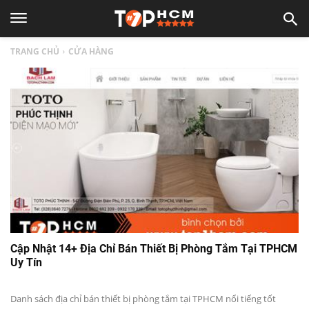
TOP
TRANG CHỦ
CỬA HÀNG
1
HCM
|
Top
địa
Cập Nhật 14+ Địa Chỉ Bán Thiết Bị Phòng Tắm Tại TPHCM
Uy Tín
điểm,
Danh sách địa chỉ bán thiết bị phòng tắm tại TPHCM nổi tiếng tốt