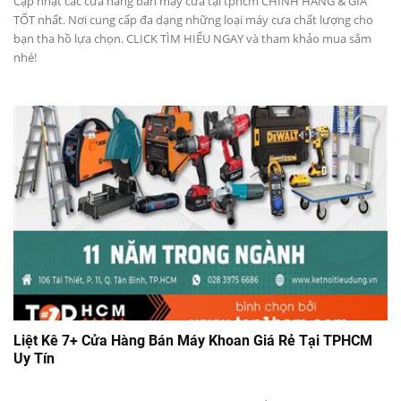
Cập nhật các cửa hàng bán máy cưa tại tphcm CHÍNH HÃNG & GIÁ
TỐT nhất. Nơi cung cấp đa dạng những loại máy cưa chất lượng cho
bạn tha hồ lựa chọn. CLICK TÌM HIỂU NGAY và tham khảo mua sắm
nhé!
Liệt Kê 7+ Cửa Hàng Bán Máy Khoan Giá Rẻ Tại TPHCM
Uy Tín