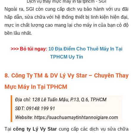
Dịch vụ thay mực máy in tại tphcm - SGI
Ngoài ra, SGI còn cung cấp dịch vụ bảo hành với ưu đãi
hấp dẫn, sửa chữa với hệ thống thiết bị linh kiện hiện đại,
mực in chất lượng cao mang lại cho máy in của bạn có độ
bền lâu nhất.
>>> Bỏ túi ngay:
10 Địa Điểm Cho Thuê Máy In Tại
TPHCM Uy Tín
8. Công Ty TM & DV Lý Vy Star – Chuyên Thay
Mực Máy In Tại TPHCM
Địa chỉ: 128 Lê Tuấn Mậu, P.13, Q.6, TP.HCM
SĐT: 09148 199 91
Website: https://suachuamaytinhtannoigiare.com
Tại
công ty Lý Vy Star
cung cấp các dịch vụ sửa chữa