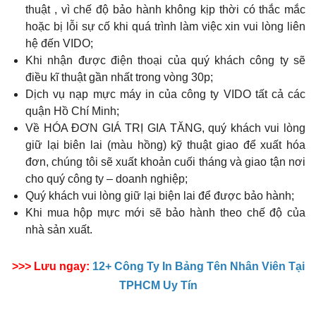
thuật , vì chế độ bảo hành không kịp thời có thắc mắc
hoặc bị lỗi sự cố khi quá trình làm việc xin vui lòng liên
hệ đến VIDO;
Khi nhận được điện thoại của quý khách công ty sẽ
điều kĩ thuật gần nhất trong vòng 30p;
Dịch vụ nạp mực máy in của công ty VIDO tất cả các
quận Hồ Chí Minh;
Về HÓA ĐƠN GIÁ TRỊ GIA TĂNG, quý khách vui lòng
giữ lại biên lai (màu hồng) kỹ thuật giao để xuất hóa
đơn, chúng tôi sẽ xuất khoản cuối tháng và giao tận nơi
cho quý công ty – doanh nghiệp;
Quý khách vui lòng giữ lại biện lai để được bảo hành;
Khi mua hộp mực mới sẽ bảo hành theo chế độ của
nhà sản xuất.
>>> Lưu ngay:
12+ Công Ty In Bảng Tên Nhân Viên Tại
TPHCM Uy Tín