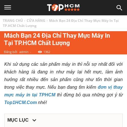
TOP
TRANG CHỦ
CỬA HÀNG
Mách Bạn 24 Địa Chỉ Thay Mực Máy In Tại
1
TP.HCM Chất Lượng
Mách Bạn 24 Địa Chỉ Thay Mực Máy In
Tại TP.HCM Chất Lượng
HCM
Đăng bởi
admin
-
1362
|
Khi sử dụng các sản phẩm máy in thì nỗi sợ nhất đối với
khách hàng là đang in như máy lại hết mực, làm ảnh
Top
hưởng rất nhiều đến sản phẩm cũng như tốn thời gian
trong việc thay mực. Nếu bạn đang tìm kiếm
đơn vị thay
địa
mực máy in tại TPHCM
thì đừng bỏ qua những gợi ý từ
Top1HCM.Com
nhé!
điểm,
MỤC LỤC