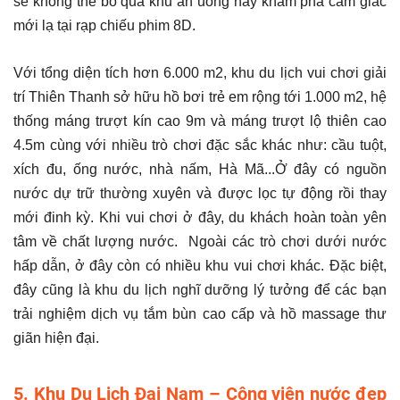
sẽ không thể bỏ qua khu ăn uống hay khám phá cảm giác
mới lạ tại rạp chiếu phim 8D.
Với tổng diện tích hơn 6.000 m2, khu du lịch vui chơi giải
trí Thiên Thanh sở hữu hồ bơi trẻ em rộng tới 1.000 m2, hệ
thống máng trượt kín cao 9m và máng trượt lộ thiên cao
4.5m cùng với nhiều trò chơi đặc sắc khác như: cầu tuột,
xích đu, ống nước, nhà nấm, Hà Mã...Ở đây có nguồn
nước dự trữ thường xuyên và được lọc tự động rồi thay
mới đinh kỳ. Khi vui chơi ở đây, du khách hoàn toàn yên
tâm về chất lượng nước. Ngoài các trò chơi dưới nước
hấp dẫn, ở đây còn có nhiều khu vui chơi khác. Đặc biệt,
đây cũng là khu du lịch nghĩ dưỡng lý tưởng để các bạn
trải nghiệm dịch vụ tắm bùn cao cấp và hồ massage thư
giãn hiện đại.
5. Khu Du Lịch Đại Nam – Công viên nước đẹp