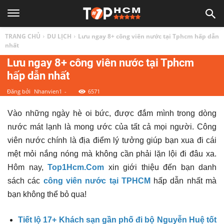
TOP
TRANG CHỦ
DU LỊCH
Lưu ngay 8+ công viên nước tại Tphcm hấp dẫn
1
nhất
Lưu ngay 8+ công viên nước tại Tphcm
hấp dẫn nhất
HCM
Đăng bởi
Nhanvien1
-
6571
|
Vào những ngày hè oi bức, được đắm mình trong dòng
nước mát lạnh là mong ước của tất cả mọi người.
Công
Top
viên nước chính là địa điểm lý tưởng giúp bạn xua đi cái
mệt mỏi nắng nóng mà không cần phải lặn lội đi đâu xa.
địa
Hôm nay,
Top1Hcm.Com
xin giới thiệu đến bạn danh
sách các
công viên nước tại TPHCM
hấp dẫn nhất mà
điểm,
bạn không thể bỏ qua!
Tiết lộ 17+ Khách sạn gần phố đi bộ Nguyễn Huệ tốt