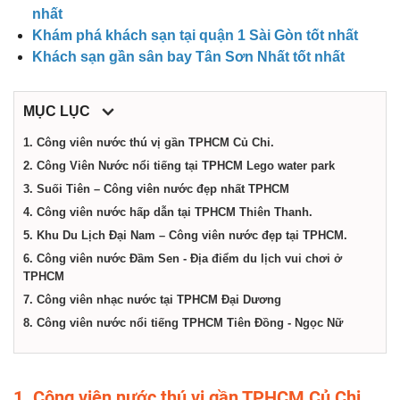
dịch
nhất
Khám phá khách sạn tại quận 1 Sài Gòn tốt nhất
vụ
Khách sạn gần sân bay Tân Sơn Nhất tốt nhất
tại
MỤC LỤC
1. Công viên nước thú vị gần TPHCM Củ Chi.
Thành
2. Công Viên Nước nổi tiếng tại TPHCM Lego water park
3. Suối Tiên – Công viên nước đẹp nhất TPHCM
4. Công viên nước hấp dẫn tại TPHCM Thiên Thanh.
phố
5. Khu Du Lịch Đại Nam – Công viên nước đẹp tại TPHCM.
6. Công viên nước Đầm Sen - Địa điểm du lịch vui chơi ở
Hồ
TPHCM
7. Công viên nhạc nước tại TPHCM Đại Dương
Chí
8. Công viên nước nổi tiếng TPHCM Tiên Đồng - Ngọc Nữ
Minh
1. Công viên nước thú vị gần TPHCM Củ Chi.