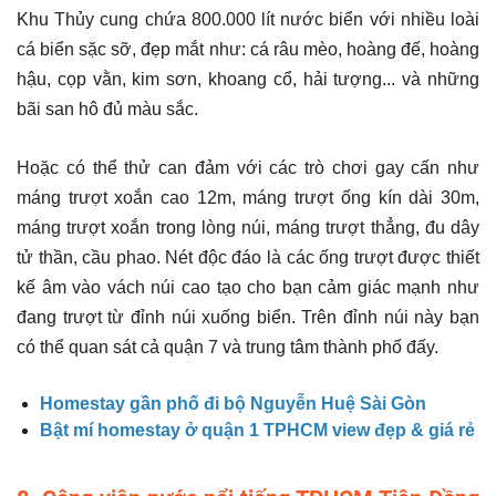
Khu Thủy cung chứa 800.000 lít nước biển với nhiều loài
cá biển sặc sỡ, đẹp mắt như: cá râu mèo, hoàng đế, hoàng
hậu, cọp vằn, kim sơn, khoang cổ, hải tượng... và những
bãi san hô đủ màu sắc.
Hoặc có thể thử can đảm với các trò chơi gay cấn như
máng trượt xoắn cao 12m, máng trượt ống kín dài 30m,
máng trượt xoắn trong lòng núi, máng trượt thẳng, đu dây
tử thần, cầu phao. Nét độc đáo là các ống trượt được thiết
kế âm vào vách núi cao tạo cho bạn cảm giác mạnh như
đang trượt từ đỉnh núi xuống biển. Trên đỉnh núi này bạn
có thể quan sát cả quận 7 và trung tâm thành phố đấy.
Homestay gần phố đi bộ Nguyễn Huệ Sài Gòn
Bật mí homestay ở quận 1 TPHCM view đẹp & giá rẻ