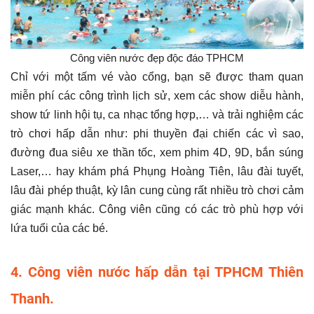
Công viên nước đẹp độc đáo TPHCM
Chỉ với một tấm vé vào cổng, bạn sẽ được tham quan
miễn phí các công trình lịch sử, xem các show diễu hành,
show tứ linh hội tụ, ca nhạc tổng hợp,… và trải nghiệm các
trò chơi hấp dẫn như: phi thuyền đại chiến các vì sao,
đường đua siêu xe thần tốc, xem phim 4D, 9D, bắn súng
Laser,… hay khám phá Phụng Hoàng Tiên, lâu đài tuyết,
lâu đài phép thuật, kỳ lân cung cùng rất nhiều trò chơi cảm
giác mạnh khác. Công viên cũng có các trò phù hợp với
lứa tuổi của các bé.
4. Công viên nước hấp dẫn tại TPHCM Thiên
Thanh.