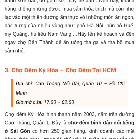
tranh sơn dầu, đồ gốm sứ, mây tre đan…Đến đây, khách
hàng không những được mua sắm thỏa thích mà còn như
lạc vào một thiên đường ẩm thực với những món ăn ngon,
đặc trưng của nhiều vùng như: phở Hà Nội, bún bò Huế,
mỳ Quảng, hủ tiếu Nam Vang,…Hãy lên kế hoạch và đến
ngay chợ Bến Thành để ăn uống thả ga và tha hồ mua
sắm nhé.
3. Chợ Đêm Kỳ Hòa – Chợ Đêm Tại HCM
Địa chỉ: Cao Thắng Nối Dài, Quận 10 – Hồ Chí
Minh
Giờ mở cửa: 17:00 – 02:00
Chợ đêm Kỳ Hòa hình thành năm 2003, nằm trên đường
Cao Thắng, Quận 1. Đây là
chợ đêm bình dân nổi tiếng
ở Sài Gòn
có hơn 250 gian hàng, kinh doanh các mặt