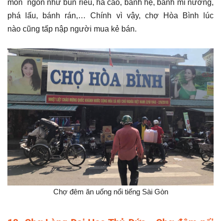
món ngon như bún riêu, há cảo, bánh hẹ, bánh mì nướng,
phá lấu, bánh rán,… Chính vì vậy, chợ Hòa Bình lúc
nào cũng tấp nập người mua kẻ bán.
Chợ đêm ăn uống nổi tiếng Sài Gòn