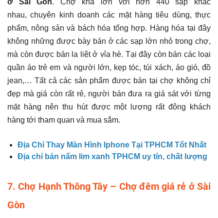
ở Sài Gòn
. Chợ khá lớn với hơn 440 sạp khác
nhau, chuyên kinh doanh các mặt hàng tiêu dùng, thực
phẩm, nông sản và bách hóa tổng hợp. Hàng hóa tại đây
không những được bày bán ở các sạp lớn nhỏ trong chợ,
mà còn được bán la liệt ở vỉa hè. Tại đây còn bán các loại
quần áo trẻ em và người lớn, kẹp tóc, túi xách, áo gió, đồ
jean,… Tất cả các sản phẩm được bán tại chợ không chỉ
đẹp mà giá còn rất rẻ, người bán đưa ra giá sát với từng
mặt hàng nên thu hút được một lượng rất đông khách
hàng tới tham quan và mua sắm.
Địa Chỉ Thay Màn Hình Iphone Tại TPHCM Tốt Nhất
Địa chỉ bán nấm lim xanh TPHCM uy tín, chất lượng
7. Chợ Hạnh Thông Tây – Chợ đêm giá rẻ ở Sài
Gòn