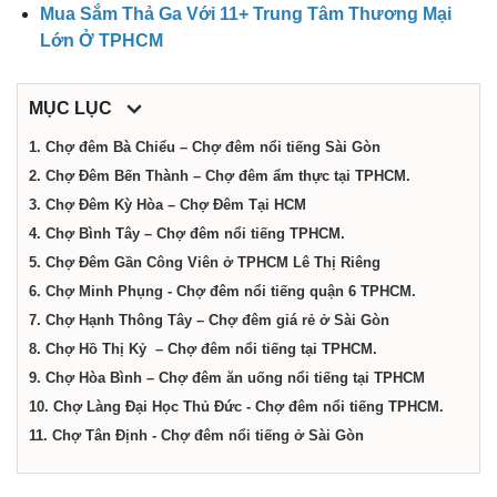
dịch
Mua Sắm Thả Ga Với 11+ Trung Tâm Thương Mại
Lớn Ở TPHCM
vụ
MỤC LỤC
tại
1. Chợ đêm Bà Chiểu – Chợ đêm nổi tiếng Sài Gòn
2. Chợ Đêm Bến Thành – Chợ đêm ẩm thực tại TPHCM.
Thành
3. Chợ Đêm Kỳ Hòa – Chợ Đêm Tại HCM
4. Chợ Bình Tây – Chợ đêm nổi tiếng TPHCM.
5. Chợ Đêm Gần Công Viên ở TPHCM Lê Thị Riêng
phố
6. Chợ Minh Phụng - Chợ đêm nổi tiếng quận 6 TPHCM.
7. Chợ Hạnh Thông Tây – Chợ đêm giá rẻ ở Sài Gòn
Hồ
8. Chợ Hồ Thị Kỷ – Chợ đêm nổi tiếng tại TPHCM.
9. Chợ Hòa Bình – Chợ đêm ăn uống nổi tiếng tại TPHCM
Chí
10. Chợ Làng Đại Học Thủ Đức - Chợ đêm nổi tiếng TPHCM.
11. Chợ Tân Định - Chợ đêm nổi tiếng ở Sài Gòn
Minh