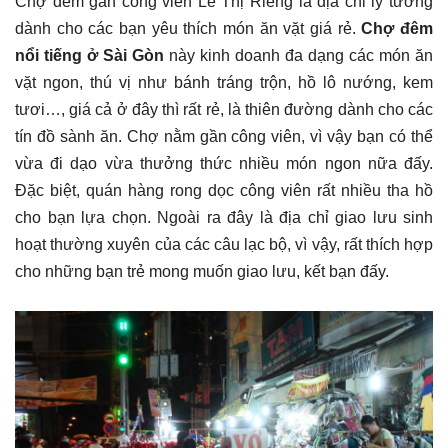
Chợ đêm gần công viên Lê Thị Riêng là địa chỉ lý tưởng
dành cho các bạn yêu thích món ăn vặt giá rẻ.
Chợ đêm
nổi tiếng ở Sài Gòn
này kinh doanh đa dạng các món ăn
vặt ngon, thú vị như bánh tráng trộn, hồ lô nướng, kem
tươi…, giá cả ở đây thì rất rẻ, là thiên đường dành cho các
tín đồ sành ăn. Chợ nằm gần công viên, vì vậy bạn có thể
vừa đi dạo vừa thưởng thức nhiều món ngon nữa đấy.
Đặc biệt, quán hàng rong dọc công viên rất nhiều tha hồ
cho bạn lựa chọn. Ngoài ra đây là địa chỉ giao lưu sinh
hoạt thường xuyên của các câu lạc bộ, vì vậy, rất thích hợp
cho những bạn trẻ mong muốn giao lưu, kết bạn đấy.