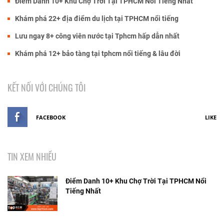
Điểm Danh 10+ Khu Chợ Trời Tại TPHCM Nổi Tiếng Nhất
Khám phá 22+ địa điểm du lịch tại TPHCM nổi tiếng
Lưu ngay 8+ công viên nước tại Tphcm hấp dẫn nhất
Khám phá 12+ bảo tàng tại tphcm nổi tiếng & lâu đời
KẾT NỐI VỚI CHÚNG TÔI
FACEBOOK
LIKE
TIN XEM NHIỀU
Điểm Danh 10+ Khu Chợ Trời Tại TPHCM Nổi
Tiếng Nhất