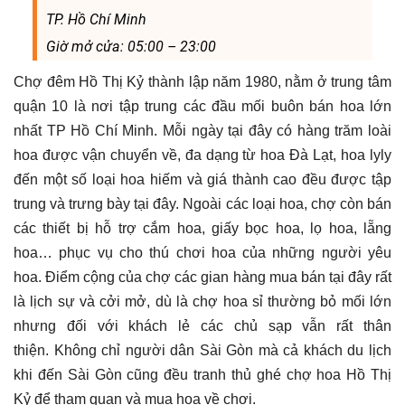
TP. Hồ Chí Minh
Giờ mở cửa: 05:00 – 23:00
Chợ đêm Hồ Thị Kỷ thành lập năm 1980, nằm ở trung tâm
quận 10 là nơi tập trung các đầu mối buôn bán hoa lớn
nhất TP Hồ Chí Minh. Mỗi ngày tại đây có hàng trăm loài
hoa được vận chuyển về, đa dạng từ hoa Đà Lạt, hoa lyly
đến một số loại hoa hiếm và giá thành cao đều được tập
trung và trưng bày tại đây. Ngoài các loại hoa, chợ còn bán
các thiết bị hỗ trợ cắm hoa, giấy bọc hoa, lọ hoa, lẵng
hoa… phục vụ cho thú chơi hoa của những người yêu
hoa. Điểm cộng của chợ các gian hàng mua bán tại đây rất
là lịch sự và cởi mở, dù là chợ hoa sỉ thường bỏ mối lớn
nhưng đối với khách lẻ các chủ sạp vẫn rất thân
thiện. Không chỉ người dân Sài Gòn mà cả khách du lịch
khi đến Sài Gòn cũng đều tranh thủ ghé chợ hoa Hồ Thị
Kỷ để tham quan và mua hoa về chơi.