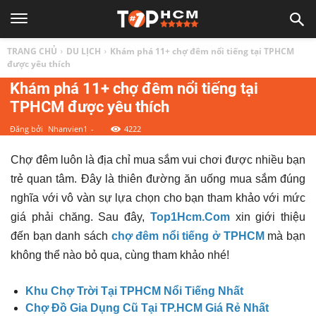
TOP
TRANG CHỦ
DU LỊCH
Khám phá 11+ chợ đêm nổi tiếng tại TPHCM
1
được yêu thích
Khám phá 11+ chợ đêm nổi tiếng tại
TPHCM được yêu thích
HCM
Đăng bởi
Nhanvien1
-
4222
|
Chợ đêm luôn là địa chỉ mua sắm vui chơi được nhiều bạn
trẻ quan tâm. Đây là thiên đường ăn uống mua sắm đúng
Top
nghĩa với vô vàn sự lựa chọn cho bạn tham khảo với mức
giá phải chăng. Sau đây,
Top1Hcm.Com
xin giới thiệu
địa
đến bạn danh sách
chợ đêm nổi tiếng ở TPHCM
mà bạn
không thể nào bỏ qua, cùng tham khảo nhé!
điểm,
Khu Chợ Trời Tại TPHCM Nổi Tiếng Nhất
Chợ Đồ Gia Dụng Cũ Tại TP.HCM Giá Rẻ Nhất