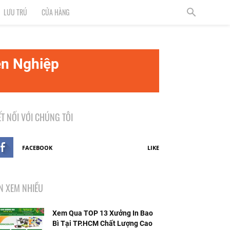
LƯU TRÚ
CỬA HÀNG
ên Nghiệp
ẾT NỐI VỚI CHÚNG TÔI
FACEBOOK
LIKE
IN XEM NHIỀU
Xem Qua TOP 13 Xưởng In Bao
Bì Tại TP.HCM Chất Lượng Cao