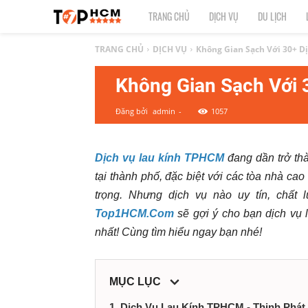
TOP
TRANG CHỦ
DỊCH VỤ
DU LỊCH
1
TRANG CHỦ
DỊCH VỤ
Không Gian Sạch Với 30+ 
Không Gian Sạch Với
HCM
Đăng bởi
admin
-
1057
|
Top
Dịch vụ lau kính TPHCM
đang dần trở thà
tại thành phố, đặc biệt với các tòa nhà cao
địa
trọng. Nhưng dịch vụ nào uy tín, chất 
điểm,
Top1HCM.Com
sẽ gợi ý cho bạn dịch vụ 
nhất! Cùng tìm hiểu ngay bạn nhé!
dịch
vụ
MỤC LỤC
1. Dịch Vụ Lau Kính TPHCM - Thịnh Phát