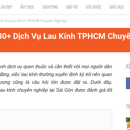
LÀM ĐẸP
ẨM THỰC
SHOPPING
GIẢI TRÍ
SỨC KHỎE
GIÁO DỤC
Dịch Vụ Lau Kính TPHCM Chuyên Nghiệp
 30+ Dịch Vụ Lau Kính TPHCM Chuy
K
nh dịch vụ quen thuộc và cần thiết với mọi người dân
 tầng, việc lau kính thường xuyên định kỳ trở nên quan
lượng cũng là câu hỏi lớn được đặt ra. Dưới đây,
lau kính chuyên nghiệp tại Sài Gòn được đánh giá tốt
T