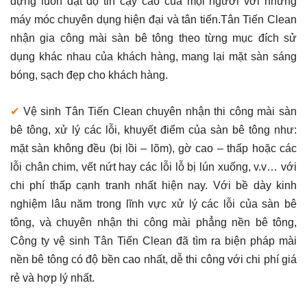
dựng luôn đạt độ tin cậy cao của mọi người với những
máy móc chuyên dụng hiện đại và tân tiến.Tân Tiến Clean
nhận gia công mài sàn bê tông theo từng mục đích sử
dụng khác nhau của khách hàng, mang lại mặt sàn sáng
bóng, sạch đẹp cho khách hàng.
✔
Vệ sinh Tân Tiến Clean chuyên nhận thi công mài sàn
bê tông, xử lý các lỗi, khuyết điểm của sàn bê tông như:
mặt sàn không đều (bị lồi – lõm), gờ cao – thấp hoặc các
lỗi chân chim, vết nứt hay các lỗi lỗ bị lún xuống, v.v… với
chi phí thấp cạnh tranh nhất hiện nay. Với bề dày kinh
nghiệm lâu năm trong lĩnh vực xử lý các lỗi của sàn bê
tông, và chuyên nhận thi công mài phẳng nền bê tông,
Công ty vệ sinh Tân Tiến Clean đã tìm ra biện pháp mài
nền bê tông có độ bền cao nhất, dễ thi công với chi phí giá
rẻ và hợp lý nhất.