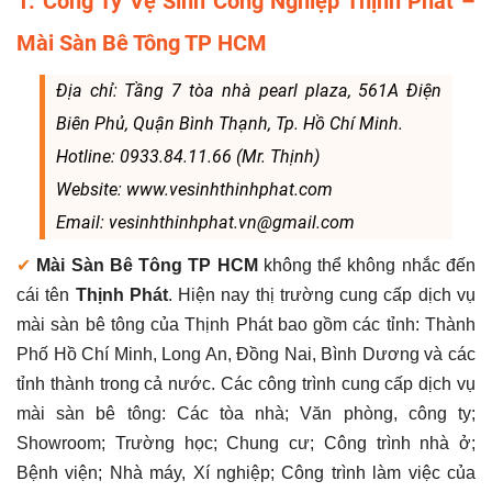
1. Công Ty Vệ Sinh Công Nghiệp Thịnh Phát –
Mài Sàn Bê Tông TP HCM
Địa chỉ: Tầng 7 tòa nhà pearl plaza, 561A Điện
Biên Phủ, Quận Bình Thạnh, Tp. Hồ Chí Minh.
Hotline: 0933.84.11.66 (Mr. Thịnh)
Website: www.vesinhthinhphat.com
Email: vesinhthinhphat.vn@gmail.com
✔
Mài Sàn Bê Tông TP HCM
không thể không nhắc đến
cái tên
Thịnh Phát
. Hiện nay thị trường cung cấp dịch vụ
mài sàn bê tông của Thịnh Phát
bao gồm các tỉnh: Thành
Phố Hồ Chí Minh, Long An, Đồng Nai, Bình Dương và các
tỉnh thành trong cả nước. Các công trình cung cấp dịch vụ
mài sàn bê tông: Các tòa nhà; Văn phòng, công ty;
Showroom; Trường học; Chung cư; Công trình nhà ở;
Bệnh viện; Nhà máy, Xí nghiệp; Công trình làm việc của