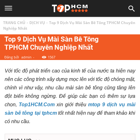
TOP
TRANG CHỦ
DỊCH VỤ
Top 9 Dịch Vụ Mài Sàn Bê Tông TPHCM Chuyên
1
Nghiệp Nhất
Top 9 Dịch Vụ Mài Sàn Bê Tông
TPHCM Chuyên Nghiệp Nhất
HCM
Đăng bởi
admin
-
1567
|
Với tốc độ phát triển cao của kinh tế của nước ta hiện nay
nên các công trình xây dựng mọc lên với tốc độ chóng mặt,
Top
chính vì như vậy, nhu cầu mài sàn bê tông cũng tăng lên
đột biến không ngừng. Để giúp các bạn có thêm sự lựa
địa
chọn,
Top1HCM.Com
xin giới thiệu
mtop 9 dịch vụ mài
sàn bê tông tại tphcm
tốt nhất hiện nay để tham khảo khi
điểm,
có nhu cầu.