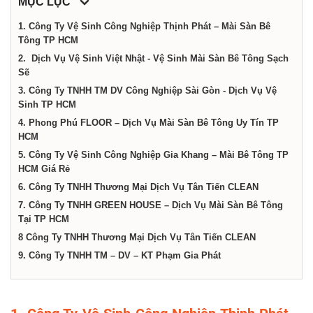
dịch
MỤC LỤC
1. Công Ty Vệ Sinh Công Nghiệp Thịnh Phát – Mài Sàn Bê
Tông TP HCM
vụ
2. Dịch Vụ Vệ Sinh Việt Nhật - Vệ Sinh Mài Sàn Bê Tông Sạch
Sẽ
tại
3. Công Ty TNHH TM DV Công Nghiệp Sài Gòn - Dịch Vụ Vệ
Sinh TP HCM
4. Phong Phú FLOOR – Dịch Vụ Mài Sàn Bê Tông Uy Tín TP
Thành
HCM
5. Công Ty Vệ Sinh Công Nghiệp Gia Khang – Mài Bê Tông TP
phố
HCM Giá Rẻ
6. Công Ty TNHH Thương Mại Dịch Vụ Tân Tiến CLEAN
7. Công Ty TNHH GREEN HOUSE – Dịch Vụ Mài Sàn Bê Tông
Hồ
Tại TP HCM
8 Công Ty TNHH Thương Mại Dịch Vụ Tân Tiến CLEAN
Chí
9. Công Ty TNHH TM – DV – KT Phạm Gia Phát
Minh