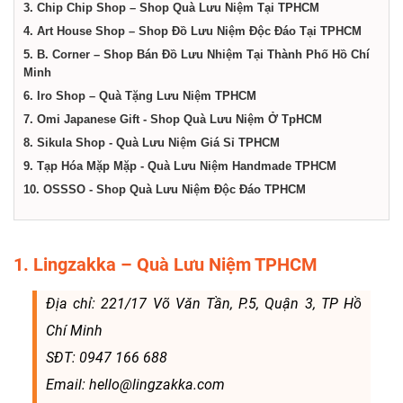
dịch
3. Chip Chip Shop – Shop Quà Lưu Niệm Tại TPHCM
4. Art House Shop – Shop Đồ Lưu Niệm Độc Đáo Tại TPHCM
vụ
5. B. Corner – Shop Bán Đồ Lưu Nhiệm Tại Thành Phố Hồ Chí
Minh
6. Iro Shop – Quà Tặng Lưu Niệm TPHCM
tại
7. Omi Japanese Gift - Shop Quà Lưu Niệm Ở TpHCM
8. Sikula Shop - Quà Lưu Niệm Giá Sỉ TPHCM
Thành
9. Tạp Hóa Mặp Mặp - Quà Lưu Niệm Handmade TPHCM
10. OSSSO - Shop Quà Lưu Niệm Độc Đáo TPHCM
phố
1. Lingzakka – Quà Lưu Niệm TPHCM
Hồ
Địa chỉ: 221/17 Võ Văn Tần, P.5, Quận 3, TP Hồ
Chí
Chí Minh
SĐT: 0947 166 688
Minh
Email: hello@lingzakka.com