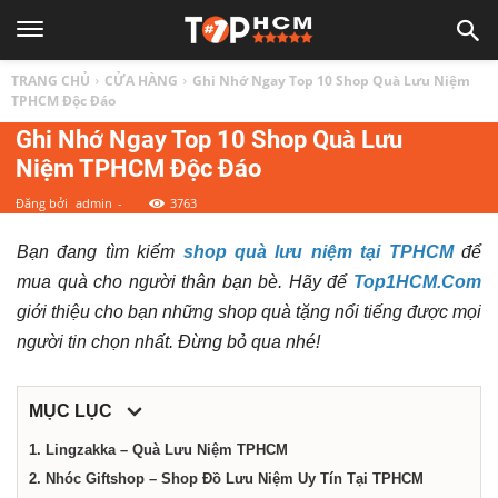
TOP
TRANG CHỦ
CỬA HÀNG
Ghi Nhớ Ngay Top 10 Shop Quà Lưu Niệm
1
TPHCM Độc Đáo
Ghi Nhớ Ngay Top 10 Shop Quà Lưu
Niệm TPHCM Độc Đáo
HCM
Đăng bởi
admin
-
3763
|
Bạn đang tìm kiếm
shop quà lưu niệm tại TPHCM
để
mua quà cho người thân bạn bè. Hãy để
Top1HCM.Com
Top
giới thiệu cho bạn những shop quà tặng nổi tiếng được mọi
người tin chọn nhất. Đừng bỏ qua nhé!
địa
MỤC LỤC
điểm,
1. Lingzakka – Quà Lưu Niệm TPHCM
2. Nhóc Giftshop – Shop Đồ Lưu Niệm Uy Tín Tại TPHCM