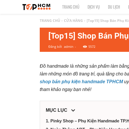
TOP
TRANG CHỦ
DỊCH VỤ
DU LỊCH
1
TRANG CHỦ
CỬA HÀNG
[Top15] Shop Bán Phụ K
[Top15] Shop Bán Ph
HCM
Đăng bởi
admin
-
5572
|
Top
Đồ handmade là những sản phẩm làm bằng 
làm những món đồ trang trí, quà tặng cho b
địa
shop bán phụ kiện handmade TPHCM
uy
điểm,
tham khảo ngay bạn nhé!
dịch
MỤC LỤC
vụ
1. Pinky Shop – Phụ Kiện Handmade TP