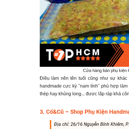
Cửa hàng bán phụ kiện
Điều làm nên tên tuổi cũng như sự khác 
handmade cực kỳ "nam tính" phù hợp làm q
thép hay khủng long... được lắp ráp khá côn
3. Cổ&Cũ – Shop Phụ Kiện Hand
Địa chỉ: 26/16 Nguyễn Bỉnh Khiêm, P