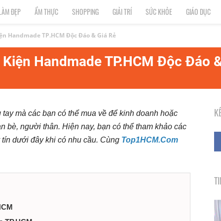
LÀM ĐẸP
ẨM THỰC
SHOPPING
GIẢI TRÍ
SỨC KHỎE
GIÁO DỤC
iện Handmade TP.HCM Độc Đáo & Giá Rẻ
ụ Kiện Handmade TP.HCM Độc Đáo &
K
tay mà các bạn có thể mua về để kinh doanh hoặc
ạn bè, người thân.
Hiện nay, bạn có thể tham khảo các
 tín dưới đây khi có nhu cầu. Cùng
Top1HCM.Com
T
.HCM