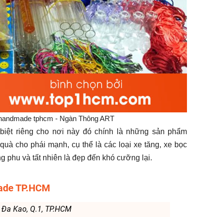
 handmade tphcm - Ngàn Thông ART
biệt riêng cho nơi này đó chính là những sản phẩm
uà cho phái mạnh, cụ thể là các loại xe tăng, xe bọc
g phu và tất nhiên là đẹp đến khó cưỡng lại.
made TP.HCM
. Đa Kao, Q.1, TP.HCM