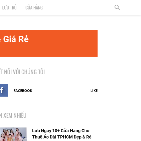
LƯU TRÚ
CỬA HÀNG
 Giá Rẻ
ẾT NỐI VỚI CHÚNG TÔI
FACEBOOK
LIKE
IN XEM NHIỀU
Lưu Ngay 10+ Cửa Hàng Cho
Thuê Áo Dài TPHCM Đẹp & Rẻ