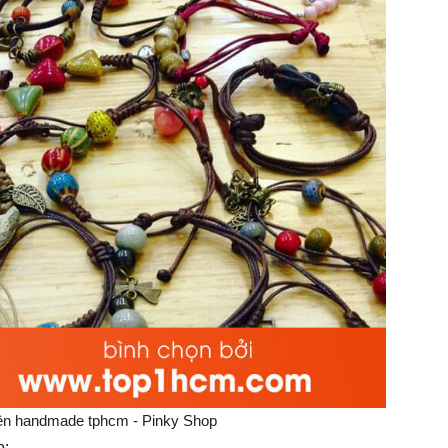
ện handmade tphcm - Pinky Shop
p: