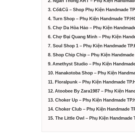
2. Ngàn Thông ART – Phụ Kiện Handma
tại
3. Cổ&Cũ – Shop Phụ Kiện Handmade T
Thành
4. Turn Shop – Phụ Kiện Handmade TP.
5. Chợ Da Hòa Hảo – Phụ Kiện Handmad
phố
6. Chợ Đại Quang Minh – Phụ Kiện Han
Hồ
7. Soul Shop 1 – Phụ Kiện Handmade TP
8. Shop Chip Chip – Phụ Kiện Handmad
Chí
9. Amethyst Studio – Phụ Kiện Handmad
10. Hanakotoba Shop – Phụ Kiện Handm
Minh
11. Floralpunk – Phụ Kiện Handmade TP
12. Atoobee By Zara1987 – Phụ Kiện H
13. Choker Up – Phụ Kiện Handmade TP
14. Choker Club – Phụ Kiện Handmade 
15. The Little Owl – Phụ Kiện Handmade