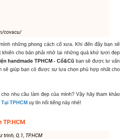
m/covacu/
 mình những phong cách cổ xưa. Khi đến đây bạn sẽ
khiến cho bán phải nhớ lại những quá khứ tươi đẹp
kiện handmade TPHCM - Cổ&Cũ
bạn sẽ được tư vấn
âm sẽ giúp bạn có được sự lựa chọn phù hợp nhất cho
c cho nhu cầu làm đẹp của mình? Vậy hãy tham khảo
c Tại TPHCM
uy tín nổi tiếng này nhé!
de TP.HCM
cư trinh, Q.1, TP.HCM