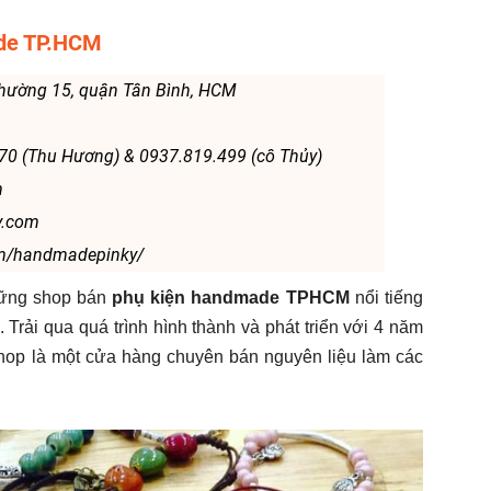
ade TP.HCM
phường 15, quận Tân Bình, HCM
570 (Thu Hương) & 0937.819.499 (cô Thủy)
m
y.com
om/handmadepinky/
hững shop bán
phụ kiện
handmade TPHCM
nổi tiếng
. Trải qua quá trình hình thành và phát triển với 4 năm
shop là một cửa hàng chuyên bán nguyên liệu làm các