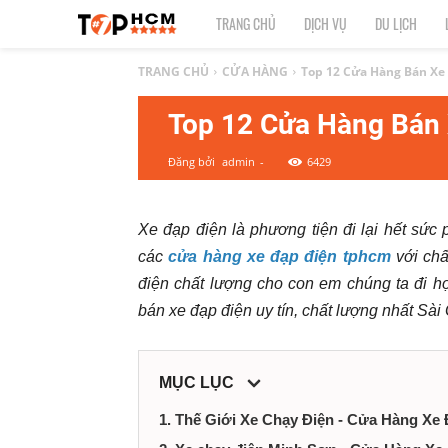
TOP
TRANG CHỦ
DỊCH VỤ
DU LỊCH
1
TRANG CHỦ
CỬA HÀNG
Top 12 Cửa Hàng Bán Xe
Top 12 Cửa Hàng Bán
HCM
Đăng bởi
admin
-
6429
|
Top
Xe đạp điện là phương tiện đi lại hết sức 
các
cửa hàng xe đạp điện tphcm
với chấ
địa
điện chất lượng cho con em chúng ta đi 
điểm,
bán xe đạp điện uy tín, chất lượng nhất Sài
dịch
MỤC LỤC
vụ
1. Thế Giới Xe Chạy Điện - Cửa Hàng X