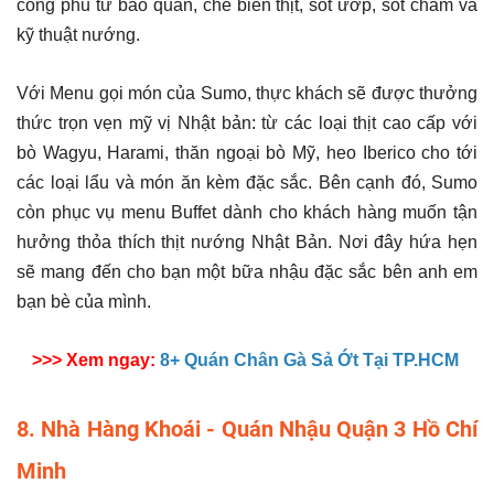
công phu từ bảo quản, chế biến thịt, sốt ướp, sốt chấm và
kỹ thuật nướng.
Với Menu gọi món của Sumo, thực khách sẽ được thưởng
thức trọn vẹn mỹ vị Nhật bản: từ các loại thịt cao cấp với
bò Wagyu, Harami, thăn ngoại bò Mỹ, heo Iberico cho tới
các loại lẩu và món ăn kèm đặc sắc. Bên cạnh đó, Sumo
còn phục vụ menu Buffet dành cho khách hàng muốn tận
hưởng thỏa thích thịt nướng Nhật Bản. Nơi đây hứa hẹn
sẽ mang đến cho bạn một bữa nhậu đặc sắc bên anh em
bạn bè của mình.
>>> Xem ngay:
8+ Quán Chân Gà Sả Ớt Tại TP.HCM
8. Nhà Hàng Khoái - Quán Nhậu Quận 3 Hồ Chí
Minh