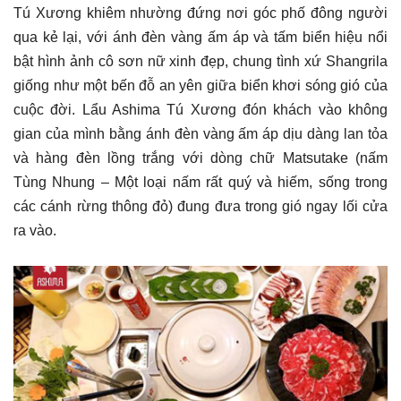
Tú Xương khiêm nhường đứng nơi góc phố đông người
qua kẻ lại, với ánh đèn vàng ấm áp và tấm biển hiệu nổi
bật hình ảnh cô sơn nữ xinh đẹp, chung tình xứ Shangrila
giống như một bến đỗ an yên giữa biển khơi sóng gió của
cuộc đời. Lẩu Ashima Tú Xương đón khách vào không
gian của mình bằng ánh đèn vàng ấm áp dịu dàng lan tỏa
và hàng đèn lồng trắng với dòng chữ Matsutake (nấm
Tùng Nhung – Một loại nấm rất quý và hiếm, sống trong
các cánh rừng thông đỏ) đung đưa trong gió ngay lối cửa
ra vào.