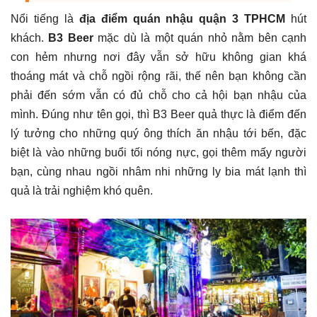
Nổi tiếng là
địa điểm quán nhậu quận 3 TPHCM
hút
khách.
B3 Beer
mặc dù là một quán nhỏ nằm bên cạnh
con hẻm nhưng nơi đây vẫn sở hữu không gian khá
thoáng mát và chỗ ngồi rộng rãi, thế nên bạn không cần
phải đến sớm vẫn có đủ chỗ cho cả hội bạn nhậu của
mình. Đúng như tên gọi, thì B3 Beer quả thực là điểm đến
lý tưởng cho những quý ông thích ăn nhậu tới bến, đặc
biệt là vào những buổi tối nóng nực, gọi thêm mấy người
bạn, cùng nhau ngồi nhâm nhi những ly bia mát lạnh thì
quả là trải nghiệm khó quên.