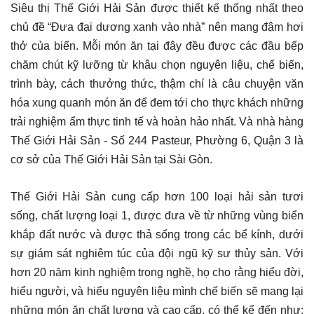
Siêu thị Thế Giới Hải Sản được thiết kế thống nhất theo
chủ đề “Đưa đại dương xanh vào nhà” nên mang đậm hơi
thở của biển. Mỗi món ăn tại đây đều được các đầu bếp
chăm chút kỹ lưỡng từ khâu chọn nguyên liệu, chế biến,
trình bày, cách thưởng thức, thậm chí là câu chuyện văn
hóa xung quanh món ăn để đem tới cho thực khách những
trải nghiệm ẩm thực tinh tế và hoàn hảo nhất. Và nhà hàng
Thế Giới Hải Sản - Số 244 Pasteur, Phường 6, Quận 3 là
cơ sở của Thế Giới Hải Sản tại Sài Gòn.
Thế Giới Hải Sản cung cấp hơn 100 loại hải sản tươi
sống, chất lượng loại 1, được đưa về từ những vùng biển
khắp đất nước và được thả sống trong các bể kính, dưới
sự giám sát nghiêm túc của đội ngũ kỹ sư thủy sản. Với
hơn 20 năm kinh nghiệm trong nghề, họ cho rằng hiểu đời,
hiểu người, và hiểu nguyên liệu mình chế biến sẽ mang lại
những món ăn chất lượng và cao cấp, có thể kể đến như: