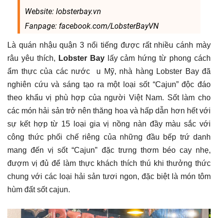
Website:
lobsterbay.vn
Fanpage: facebook.com/LobsterBayVN
Là quán nhậu quận 3 nổi tiếng được rất nhiều cánh mày
râu yêu thích,
Lobster Bay
lấy cảm hứng từ phong cách
ẩm thực của các nước u Mỹ, nhà hàng Lobster Bay đã
nghiên cứu và sáng tạo ra một loại sốt “Cajun” độc đáo
theo khẩu vị phù hợp của người Việt Nam. Sốt làm cho
các món hải sản trở nên thăng hoa và hấp dẫn hơn hết với
sự kết hợp từ 15 loại gia vị nồng nàn đầy màu sắc với
công thức phối chế riêng của những đầu bếp trứ danh
mang đến vị sốt “Cajun” đặc trưng thơm béo cay nhẹ,
đượm vị đủ để làm thực khách thích thú khi thưởng thức
chung với các loại hải sản tươi ngon, đặc biệt là món tôm
hùm đất sốt cajun.