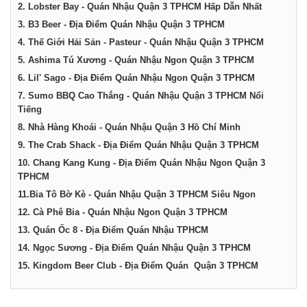
dịch
2. Lobster Bay - Quán Nhậu Quận 3 TPHCM Hấp Dẫn Nhất
3. B3 Beer - Địa Điểm Quán Nhậu Quận 3 TPHCM
vụ
4. Thế Giới Hải Sản - Pasteur - Quán Nhậu Quận 3 TPHCM
5. Ashima Tú Xương - Quán Nhậu Ngon Quận 3 TPHCM
6. Lil' Sago - Địa Điểm Quán Nhậu Ngon Quận 3 TPHCM
tại
7. Sumo BBQ Cao Thắng - Quán Nhậu Quận 3 TPHCM Nổi
Tiếng
Thành
8. Nhà Hàng Khoái - Quán Nhậu Quận 3 Hồ Chí Minh
9. The Crab Shack - Địa Điểm Quán Nhậu Quận 3 TPHCM
10. Chang Kang Kung - Địa Điểm Quán Nhậu Ngon Quận 3
phố
TPHCM
11.Bia Tô Bờ Kè - Quán Nhậu Quận 3 TPHCM Siêu Ngon
Hồ
12. Cà Phê Bia - Quán Nhậu Ngon Quận 3 TPHCM
13. Quán Ốc 8 - Địa Điểm Quán Nhậu TPHCM
Chí
14. Ngọc Sương - Địa Điểm Quán Nhậu Quận 3 TPHCM
15. Kingdom Beer Club - Địa Điểm Quán Quận 3 TPHCM
Minh