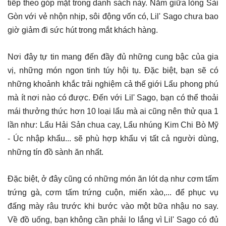
tiếp theo góp mặt trong danh sách này. Nằm giữa lòng Sài
Gòn với vẻ nhộn nhịp, sôi động vốn có, Lil' Sago chưa bao
giờ giảm đi sức hút trong mắt khách hàng.
Nơi đây tự tin mang đến đầy đủ những cung bậc của gia
vị, những món ngon tinh túy hội tụ. Đặc biệt, bạn sẽ có
những khoảnh khắc trải nghiệm cả thế giới Lẩu phong phú
mà ít nơi nào có được. Đến với Lil' Sago, bạn có thể thoải
mái thưởng thức hơn 10 loại lẩu mà ai cũng nên thử qua 1
lần như: Lẩu Hải Sản chua cay, Lẩu nhúng Kim Chi Bò Mỹ
- Úc nhập khẩu... sẽ phù hợp khẩu vị tất cả người dùng,
những tín đồ sành ăn nhất.
Đặc biệt, ở đây cũng có những món ăn lót dạ như cơm tấm
trứng gà, cơm tấm trứng cuộn, miến xào,... để phục vụ
đấng mày râu trước khi bước vào một bữa nhậu no say.
Về đồ uống, bạn không cần phải lo lắng vì Lil' Sago có đủ