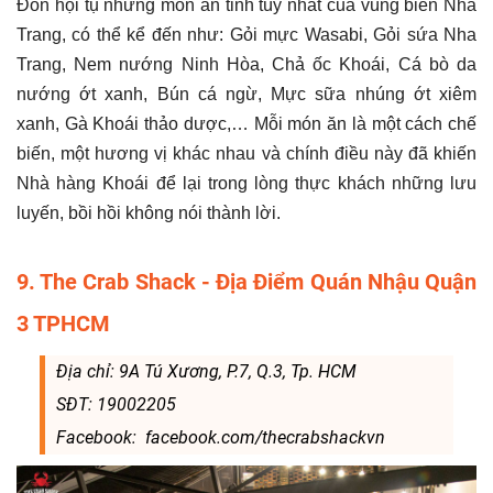
Đôn hội tụ những món ăn tinh túy nhất của vùng biển Nha
Trang, có thể kể đến như: Gỏi mực Wasabi, Gỏi sứa Nha
Trang, Nem nướng Ninh Hòa, Chả ốc Khoái, Cá bò da
nướng ớt xanh, Bún cá ngừ, Mực sữa nhúng ớt xiêm
xanh, Gà Khoái thảo dược,… Mỗi món ăn là một cách chế
biến, một hương vị khác nhau và chính điều này đã khiến
Nhà hàng Khoái để lại trong lòng thực khách những lưu
luyến, bồi hồi không nói thành lời.
9. The Crab Shack - Địa Điểm Quán Nhậu Quận
3 TPHCM
Địa chỉ: 9A Tú Xương, P.7, Q.3, Tp. HCM
SĐT: 19002205
Facebook: facebook.com/thecrabshackvn