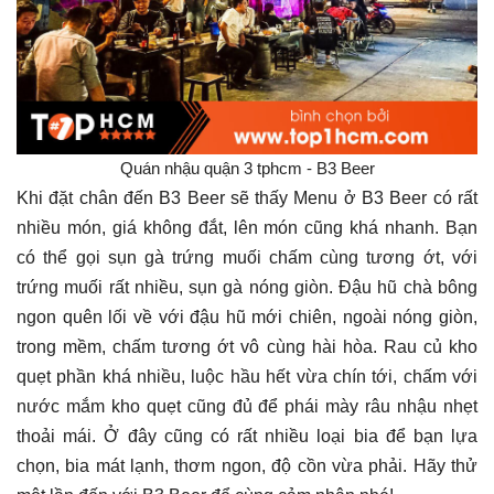
Quán nhậu quận 3 tphcm - B3 Beer
Khi đặt chân đến B3 Beer sẽ thấy Menu ở B3 Beer có rất
nhiều món, giá không đắt, lên món cũng khá nhanh. Bạn
có thể gọi sụn gà trứng muối chấm cùng tương ớt, với
trứng muối rất nhiều, sụn gà nóng giòn. Đậu hũ chà bông
ngon quên lối về với đậu hũ mới chiên, ngoài nóng giòn,
trong mềm, chấm tương ớt vô cùng hài hòa. Rau củ kho
quẹt phần khá nhiều, luộc hầu hết vừa chín tới, chấm với
nước mắm kho quẹt cũng đủ để phái mày râu nhậu nhẹt
thoải mái. Ở đây cũng có rất nhiều loại bia để bạn lựa
chọn, bia mát lạnh, thơm ngon, độ cồn vừa phải. Hãy thử