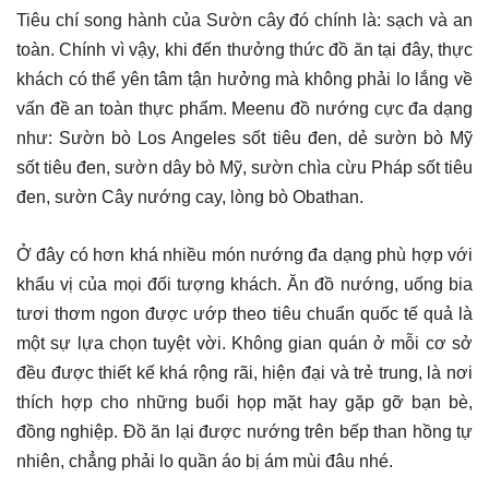
Tiêu chí song hành của Sườn cây đó chính là: sạch và an
toàn. Chính vì vậy, khi đến thưởng thức đồ ăn tại đây, thực
khách có thể yên tâm tận hưởng mà không phải lo lắng về
vấn đề an toàn thực phẩm. Meenu đồ nướng cực đa dạng
như: Sườn bò Los Angeles sốt tiêu đen, dẻ sườn bò Mỹ
sốt tiêu đen, sườn dây bò Mỹ, sườn chìa cừu Pháp sốt tiêu
đen, sườn Cây nướng cay, lòng bò Obathan.
Ở đây có hơn khá nhiều món nướng đa dạng phù hợp với
khẩu vị của mọi đối tượng khách. Ăn đồ nướng, uống bia
tươi thơm ngon được ướp theo tiêu chuẩn quốc tế quả là
một sự lựa chọn tuyệt vời. Không gian quán ở mỗi cơ sở
đều được thiết kế khá rộng rãi, hiện đại và trẻ trung, là nơi
thích hợp cho những buổi họp mặt hay gặp gỡ bạn bè,
đồng nghiệp. Đồ ăn lại được nướng trên bếp than hồng tự
nhiên, chẳng phải lo quần áo bị ám mùi đâu nhé.