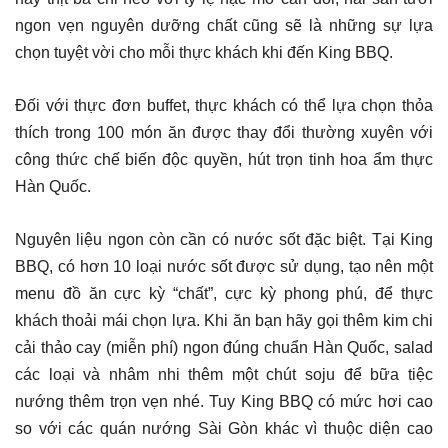
ngon vẹn nguyên dưỡng chất cũng sẽ là những sự lựa
chọn tuyệt vời cho mỗi thực khách khi đến King BBQ.
Đối với thực đơn buffet, thực khách có thể lựa chọn thỏa
thích trong 100 món ăn được thay đổi thường xuyên với
công thức chế biến độc quyền, hút trọn tinh hoa ẩm thực
Hàn Quốc.
Nguyên liệu ngon còn cần có nước sốt đặc biệt. Tại King
BBQ, có hơn 10 loại nước sốt được sử dụng, tạo nên một
menu đồ ăn cực kỳ “chất”, cực kỳ phong phú, để thực
khách thoải mái chọn lựa. Khi ăn bạn hãy gọi thêm kim chi
cải thảo cay (miễn phí) ngon đúng chuẩn Hàn Quốc, salad
các loại và nhâm nhi thêm một chút soju để bữa tiệc
nướng thêm trọn vẹn nhé. Tuy King BBQ có mức hơi cao
so với các quán nướng Sài Gòn khác vì thuộc diện cao