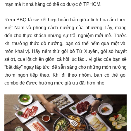
mạn mà ít nhà hàng có thể có được ở TPHCM.
Rơm BBQ là sự kết hợp hoàn hảo giữa tinh hoa ẩm thực
Việt Nam và phong cách nướng của phương Tây, mang
đến cho thực khách những sự trải nghiệm mới mẻ. Trước
khi thưởng thức đồ nướng, bạn có thể nếm qua một vài
món khai vị. Hãy nếm thử gỏi bò Tứ Xuyên, gỏi sò huyết
sả ớt, cua lột chiên giòn, cá hồi lúc lắc…vị giác của bạn sẽ
“bật dậy” ngay lập tức, để sẵn sàng cho những món nướng
thơm ngon tiếp theo. Khi đi theo nhóm, bạn có thể gọi
combo để được hưởng mức giá ưu đãi hơn nhé.