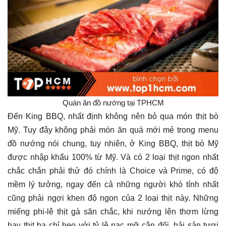
Quán ăn đồ nướng tại TPHCM
Đến King BBQ, nhất định không nên bỏ qua món thịt bò
Mỹ. Tuy đây không phải món ăn quá mới mẻ trong menu
đồ nướng nói chung, tuy nhiên, ở King BBQ, thịt bò Mỹ
được nhập khẩu 100% từ Mỹ. Và có 2 loại thịt ngon nhất
chắc chắn phải thử đó chính là Choice và Prime, có độ
mềm lý tưởng, ngay đến cả những người khó tính nhất
cũng phải ngợi khen độ ngon của 2 loại thịt này. Những
miếng phi-lê thịt gà săn chắc, khi nướng lên thơm lừng
hay thịt ba chỉ heo với tỷ lệ nạc mỡ cân đối, hải sản tươi