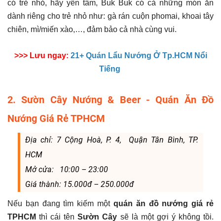
có trẻ nhỏ, hãy yên tâm, Buk Buk có cả những món ăn
dành riêng cho trẻ nhỏ như: gà rán cuộn phomai, khoai tây
chiên, mì/miến xào,…, đảm bảo cả nhà cùng vui.
>>> Lưu ngay:
21+ Quán Lẩu Nướng Ở Tp.HCM Nổi
Tiếng
2. Sườn Cây Nướng & Beer - Quán Ăn Đồ
Nướng Giá Rẻ TPHCM
Địa chỉ: 7 Cộng Hoà, P. 4, Quận Tân Bình, TP.
HCM
Mở cửa: 10:00 – 23:00
Giá thành: 15.000đ – 250.000đ
Nếu bạn đang tìm kiếm một
quán ăn đồ nướng giá rẻ
TPHCM
thì cái tên
Sườn Cây
sẽ là một gợi ý không tồi.