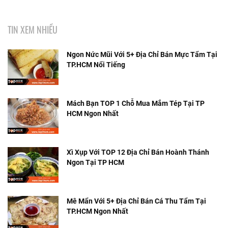
TIN XEM NHIỀU
Ngon Nức Mũi Với 5+ Địa Chỉ Bán Mực Tẩm Tại
TP.HCM Nổi Tiếng
Mách Bạn TOP 1 Chỗ Mua Mắm Tép Tại TP
HCM Ngon Nhất
Xì Xụp Với TOP 12 Địa Chỉ Bán Hoành Thánh
Ngon Tại TP HCM
Mê Mẩn Với 5+ Địa Chỉ Bán Cá Thu Tẩm Tại
TP.HCM Ngon Nhất