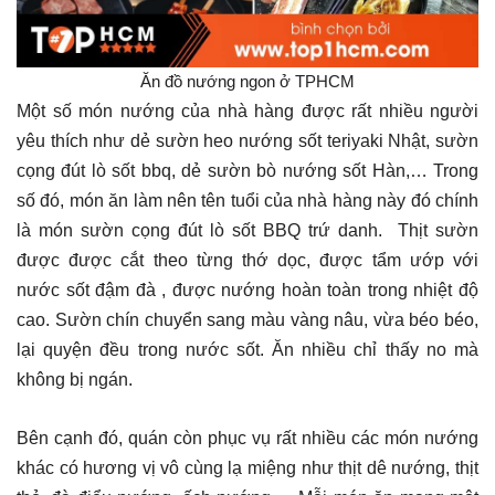
Ăn đồ nướng ngon ở TPHCM
Một số món nướng của nhà hàng được rất nhiều người
yêu thích như dẻ sườn heo nướng sốt teriyaki Nhật, sườn
cọng đút lò sốt bbq, dẻ sườn bò nướng sốt Hàn,… Trong
số đó, món ăn làm nên tên tuổi của nhà hàng này đó chính
là món sườn cọng đút lò sốt BBQ trứ danh. Thịt sườn
được được cắt theo từng thớ dọc, được tẩm ướp với
nước sốt đậm đà , được nướng hoàn toàn trong nhiệt độ
cao. Sườn chín chuyển sang màu vàng nâu, vừa béo béo,
lại quyện đều trong nước sốt. Ăn nhiều chỉ thấy no mà
không bị ngán.
Bên cạnh đó, quán còn phục vụ rất nhiều các món nướng
khác có hương vị vô cùng lạ miệng như thịt dê nướng, thịt