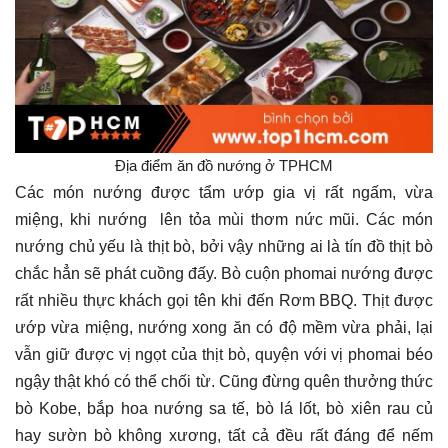
Địa điểm ăn đồ nướng ở TPHCM
Các món nướng được tẩm ướp gia vị rất ngấm, vừa
miệng, khi nướng lên tỏa mùi thơm nức mũi. Các món
nướng chủ yếu là thịt bò, bởi vậy những ai là tín đồ thịt bò
chắc hẳn sẽ phát cuồng đấy. Bò cuộn phomai nướng được
rất nhiều thực khách gọi tên khi đến Rơm BBQ. Thịt được
ướp vừa miệng, nướng xong ăn có độ mềm vừa phải, lại
vẫn giữ được vị ngọt của thịt bò, quyện với vị phomai béo
ngậy thật khó có thể chối từ. Cũng đừng quên thưởng thức
bò Kobe, bắp hoa nướng sa tế, bò lá lốt, bò xiên rau củ
hay sườn bò không xương, tất cả đều rất đáng để nếm