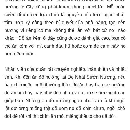
nướng ở đây cũng phải khen không ngớt lời. Mỗi món
sườn đều được lựa chọn là nguyên liệu tươi ngon nhất,
tẩm ướp kỹ càng theo bí quyết của nhà hàng, tạo nên
hương vị riêng có mà không thể lẫn với bất cứ nơi nào
khác. Đồ ăn kèm ở đây cũng được đánh giá cao, bạn có
thể ăn kèm với mì, canh đậu hũ hoặc cơm để cảm thấy no
hơn nếu muốn.
Nhân viên của quán rất chuyên nghiệp, thân thiện và nhiệt
tình. Khi đến ăn đồ nướng tại Đệ Nhất Sườn Nướng, nếu
bạn chỉ muốn ngồi thưởng thức đồ ăn hay bạn sợ nướng
đồ ăn bị cháy, hãy nhờ đến nhân viên, họ sẽ nướng đồ ăn
giúp bạn. Nhưng ăn đồ nướng ngon nhất vẫn là khi ngồi
lật dở từng miếng thịt để xem nó đã chín chưa, ngồi chờ
đợi để rồi khi thịt chín, ăn một miếng thật to cho đã đời.