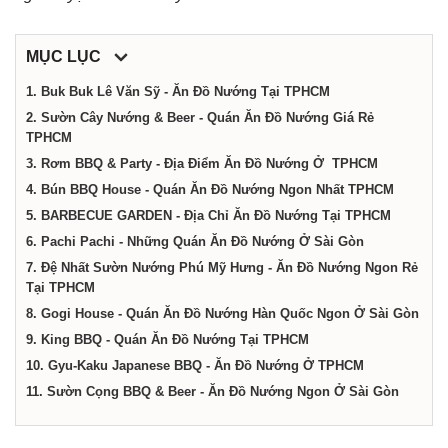
dịch
MỤC LỤC
vụ
1. Buk Buk Lê Văn Sỹ - Ăn Đồ Nướng Tại TPHCM
2. Sườn Cây Nướng & Beer - Quán Ăn Đồ Nướng Giá Rẻ
tại
TPHCM
3. Rơm BBQ & Party - Địa Điểm Ăn Đồ Nướng Ở TPHCM
Thành
4. Bún BBQ House - Quán Ăn Đồ Nướng Ngon Nhất TPHCM
5. BARBECUE GARDEN - Địa Chỉ Ăn Đồ Nướng Tại TPHCM
phố
6. Pachi Pachi - Những Quán Ăn Đồ Nướng Ở Sài Gòn
7. Đệ Nhất Sườn Nướng Phú Mỹ Hưng - Ăn Đồ Nướng Ngon Rẻ
Tại TPHCM
Hồ
8. Gogi House - Quán Ăn Đồ Nướng Hàn Quốc Ngon Ở Sài Gòn
9. King BBQ - Quán Ăn Đồ Nướng Tại TPHCM
Chí
10. Gyu-Kaku Japanese BBQ - Ăn Đồ Nướng Ở TPHCM
11. Sườn Cọng BBQ & Beer - Ăn Đồ Nướng Ngon Ở Sài Gòn
Minh