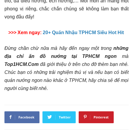
thỏ, đà điểu nướng, ếch nướng,… Mỗi món ăn mang một
phong vị riêng, chắc chắn chúng sẽ không làm bạn thất
vọng đâu đấy!
>>> Xem ngay:
20+ Quán Nhậu TPHCM Siêu Hot Hit
Đừng chần chừ nữa mà hãy đến ngay một trong
những
địa chỉ ăn đồ nướng tại TPHCM ngon
mà
Top1HCM.Com
đã giới thiệu ở trên cho đỡ thèm bạn nhé.
Chúc bạn có những trải nghiệm thú vị và nếu bạn có biết
quán nướng ngon nào khác ở TPHCM, hãy chia sẻ để mọi
người cùng biết nhé.
Facebook
Twitter
Pinterest