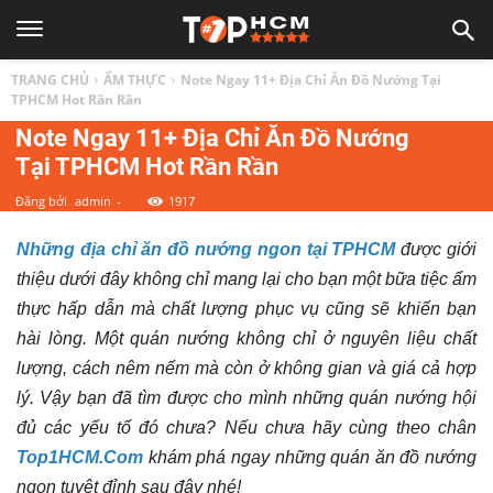
TOP
TRANG CHỦ
ẨM THỰC
Note Ngay 11+ Địa Chỉ Ăn Đồ Nướng Tại
1
TPHCM Hot Rần Rần
Note Ngay 11+ Địa Chỉ Ăn Đồ Nướng
Tại TPHCM Hot Rần Rần
HCM
Đăng bởi
admin
-
1917
|
Những địa chỉ ăn đồ nướng ngon tại TPHCM
được giới
thiệu dưới đây không chỉ mang lại cho bạn một bữa tiệc ẩm
Top
thực hấp dẫn mà chất lượng phục vụ cũng sẽ khiến bạn
hài lòng. Một quán nướng không chỉ ở nguyên liệu chất
địa
lượng, cách nêm nếm mà còn ở không gian và giá cả hợp
lý. Vậy bạn đã tìm được cho mình những quán nướng hội
điểm,
đủ các yếu tố đó chưa? Nếu chưa hãy cùng theo chân
Top1HCM.Com
khám phá ngay những quán ăn đồ nướng
ngon tuyệt đỉnh sau đây nhé!