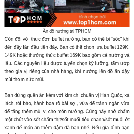
Ăn đồ nướng tại TPHCM
Còn đối với thực đơn buffet nướng, bạn có thể bị “sốc” khi
đến đây lần đầu tiên đấy. Bạn có thể chọn lựa buffet 129K,
149K hoặc thưởng thức buffet 169K bao gồm cả nướng và
lẩu. Các nguyên liệu được tuyển chọn kỹ lưỡng, tẩm ướp
theo gia vị riêng của nhà hàng, khi nướng lên đồ ăn dậy
mùi thơm nức mũi.
Bạn đừng quên ăn kèm với kim chi chuẩn vị Hàn Quốc, xà
lách, tỏi bào, hành boa rô bài sợi, vừa để tránh ngán vừa
để tăng thêm mùi vị cho món nướng. Cũng hãy nhớ chấm
một chút vào sốt chấm thịt/sốt muối tiêu chanh/sốt muối ớt
xanh để món ăn thêm đậm đà bạn nhé. Nếu gia đình bạn