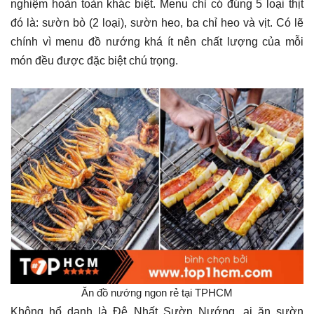
nghiệm hoàn toàn khác biệt. Menu chỉ có đúng 5 loại thịt
đó là: sườn bò (2 loại), sườn heo, ba chỉ heo và vịt. Có lẽ
chính vì menu đồ nướng khá ít nên chất lượng của mỗi
món đều được đặc biệt chú trọng.
Ăn đồ nướng ngon rẻ tại TPHCM
Không hổ danh là Đệ Nhất Sườn Nướng, ai ăn sườn