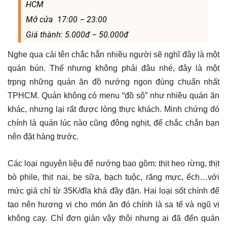
HCM
Mở cửa 17:00 – 23:00
Giá thành: 5.000đ – 50.000đ
Nghe qua cái tên chắc hẳn nhiều người sẽ nghĩ đây là một
quán bún. Thế nhưng không phải đâu nhé, đây là một
trpng những quán ăn đồ nướng ngon đúng chuẩn nhất
TPHCM. Quán không có menu “đồ sộ” như nhiều quán ăn
khác, nhưng lại rất được lòng thực khách. Minh chứng đó
chính là quán lúc nào cũng đông nghịt, để chắc chắn bạn
nên đặt hàng trước.
Các loại nguyên liệu để nướng bao gồm: thịt heo rừng, thịt
bò phile, thịt nai, bẹ sữa, bạch tuộc, răng mực, ếch…với
mức giá chỉ từ 35K/đĩa khá đầy đặn. Hai loại sốt chính để
tạo nên hương vị cho món ăn đó chính là sa tế và ngũ vị
không cay. Chỉ đơn giản vậy thôi nhưng ai đã đến quán