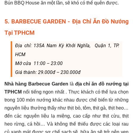
Bún BBQ House ăn một lần, sẽ khó có thể quên được.
5. BARBECUE GARDEN - Địa Chỉ Ăn Đồ Nướng
Tại TPHCM
Địa chỉ: 135A Nam Kỳ Khởi Nghĩa, Quận 1, TP.
HCM
Mở cửa 11:00 – 23:00
Giá thành: 29.000đ – 230.000đ
Nhà hàng Barbecue Garden
là
địa chỉ ăn đồ nướng tại
TPHCM
nổi tiếng ngon nhất . Thực khách có thể lựa chọn
trong 100 món nướng khác nhau được chế biến từ những
nguyên liệu thường thấy như thịt bò, tôm, thịt gà, thịt heo…
đến các nguyên liệu lạ miệng, cao cấp như thịt cừu, thịt
heo rừng, cá hồi… Và không thể thiếu được các loại rau
củ xanh mát được sơ chế sạch sẽ, bữa ăn sẽ trở nên vẹn