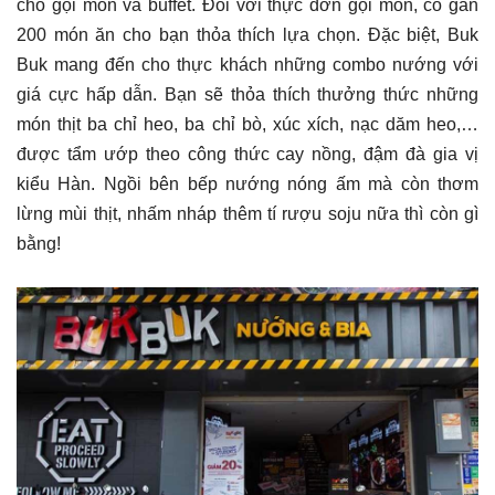
cho gọi món và buffet. Đối với thực đơn gọi món, có gần
200 món ăn cho bạn thỏa thích lựa chọn. Đặc biệt, Buk
Buk mang đến cho thực khách những combo nướng với
giá cực hấp dẫn. Bạn sẽ thỏa thích thưởng thức những
món thịt ba chỉ heo, ba chỉ bò, xúc xích, nạc dăm heo,…
được tẩm ướp theo công thức cay nồng, đậm đà gia vị
kiểu Hàn. Ngồi bên bếp nướng nóng ấm mà còn thơm
lừng mùi thịt, nhấm nháp thêm tí rượu soju nữa thì còn gì
bằng!