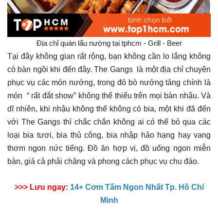
Địa chỉ quán lẩu nướng tại tphcm - Grill - Beer
Tại đây không gian rất rộng, bạn không cần lo lắng không
có bàn ngồi khi đến đây. The Gangs là một địa chỉ chuyên
phục vụ các món nướng, trong đó bò nướng tảng chính là
món “ rất đắt show” không thể thiếu trên mọi bàn nhậu. Và
dĩ nhiên, khi nhậu không thể không có bia, một khi đã đến
với The Gangs thì chắc chắn không ai có thể bỏ qua các
loại bia tươi, bia thủ công, bia nhập hảo hạng hay vang
thơm ngon nức tiếng. Đồ ăn hợp vị, đồ uống ngon miễn
bàn, giá cả phải chăng và phong cách phục vụ chu đáo.
>>> Lưu ngay:
14+ Cơm Tấm Ngon Nhất Tp. Hồ Chí
Minh