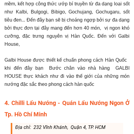
mềm, kết hợp công thức ướp bí truyền từ đa dạng loại sốt
như Kalbi, Bulgogi, Bibigo, Gochujang, Gochugaru, sốt
tiêu đen... Đến đây bạn sẽ bị choáng ngợp bởi sự đa dạng
bởi thực đơn tại đây mang đến hơn 40 món, vị ngon khó
cưỡng, đặc trưng nguyên vị Hàn Quốc. Đến với Galbi
House,
Galbi House được thiết kế chuẩn phong cách Hàn Quốc
khi đến đây bạn Bước chân vào nhà hàng GALBI
HOUSE thực khách như đi vào thế giới của những món
nướng đặc sắc theo phong cách hàn quốc
4. Chilli Lẩu Nướng - Quán Lẩu Nướng Ngon Ở
Tp. Hồ Chí Minh
Địa chỉ: 232 Vĩnh Khánh, Quận 4, TP. HCM