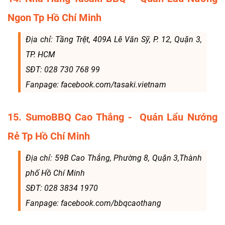
Ngon Tp Hồ Chí Minh
Địa chỉ: Tầng Trệt, 409A Lê Văn Sỹ, P. 12, Quận 3,
TP. HCM
SĐT: 028 730 768 99
Fanpage: facebook.com/tasaki.vietnam
15. SumoBBQ Cao Thắng - Quán Lẩu Nướng
Rẻ Tp Hồ Chí Minh
Địa chỉ: 59B Cao Thắng, Phường 8, Quận 3,Thành
phố Hồ Chí Minh
SĐT: 028 3834 1970
Fanpage: facebook.com/bbqcaothang