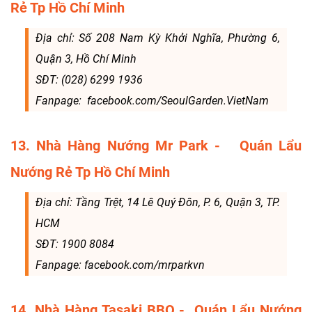
Rẻ Tp Hồ Chí Minh
Địa chỉ: Số 208 Nam Kỳ Khởi Nghĩa, Phường 6,
Quận 3, Hồ Chí Minh
SĐT: (028) 6299 1936
Fanpage: facebook.com/SeoulGarden.VietNam
13. Nhà Hàng Nướng Mr Park - Quán Lẩu
Nướng Rẻ Tp Hồ Chí Minh
Địa chỉ: Tầng Trệt, 14 Lê Quý Đôn, P. 6, Quận 3, TP.
HCM
SĐT: 1900 8084
Fanpage: facebook.com/mrparkvn
14. Nhà Hàng Tasaki BBQ - Quán Lẩu Nướng