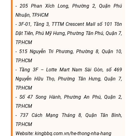
- 205 Phan Xích Long, Phường 2, Quận Phú
Nhuận, TP.HCM
- 3F-01, Tầng 3, TTTM Crescent Mall số 101 Tôn
Dật Tiên, Phú Mỹ Hưng, Phường Tân Phú, Quận 7,
TP.HCM
- 515 Nguyễn Tri Phương, Phường 8, Quận 10,
TP.HCM
- Tầng 3F – Lotte Mart Nam Sài Gòn, số 469
Nguyễn Hữu Thọ, Phường Tân Hưng, Quận 7,
TP.HCM
- Số 47 Song Hành, Phường An Phú, Quận 2,
TP.HCM
- 737 Cách Mạng Tháng 8, Quận Tân Bình,
TP.HCM
Website: kingbbq.com.vn/he-thong-nha-hang