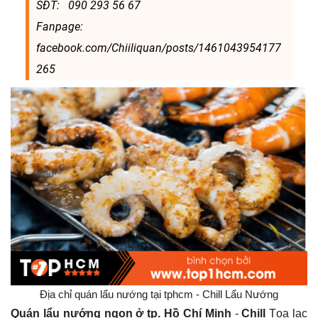
SĐT: 090 293 56 67
Fanpage:
facebook.com/Chiiliquan/posts/1461043954177
265
Địa chỉ quán lẩu nướng tại tphcm - Chill Lẩu Nướng
Quán lẩu nướng ngon ở tp. Hồ Chí Minh
-
Chill
Tọa lạc