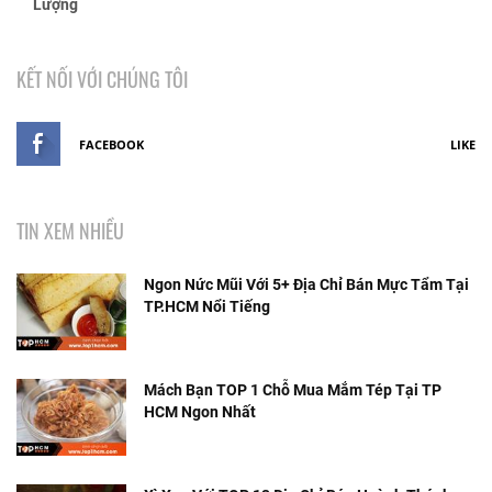
Lượng
KẾT NỐI VỚI CHÚNG TÔI
FACEBOOK
LIKE
TIN XEM NHIỀU
Ngon Nức Mũi Với 5+ Địa Chỉ Bán Mực Tẩm Tại
TP.HCM Nổi Tiếng
Mách Bạn TOP 1 Chỗ Mua Mắm Tép Tại TP
HCM Ngon Nhất