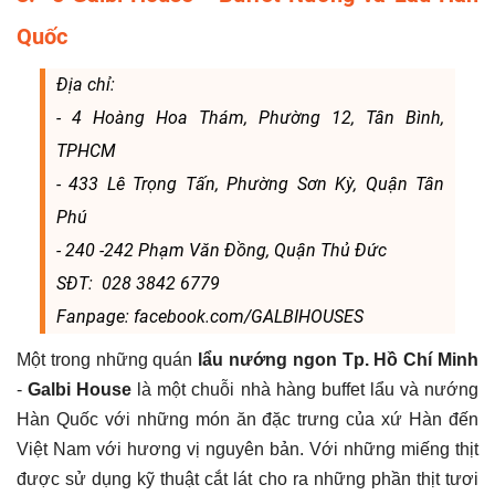
Quốc
Địa chỉ:
- 4 Hoàng Hoa Thám, Phường 12, Tân Bình,
TPHCM
- 433 Lê Trọng Tấn, Phường Sơn Kỳ, Quận Tân
Phú
- 240 -242 Phạm Văn Đồng, Quận Thủ Đức
SĐT: 028 3842 6779
Fanpage: facebook.com/GALBIHOUSES
Một trong những quán
lẩu nướng ngon Tp. Hồ Chí Minh
-
Galbi House
là một chuỗi nhà hàng buffet lẩu và nướng
Hàn Quốc với những món ăn đặc trưng của xứ Hàn đến
Việt Nam với hương vị nguyên bản. Với những miếng thịt
được sử dụng kỹ thuật cắt lát cho ra những phần thịt tươi