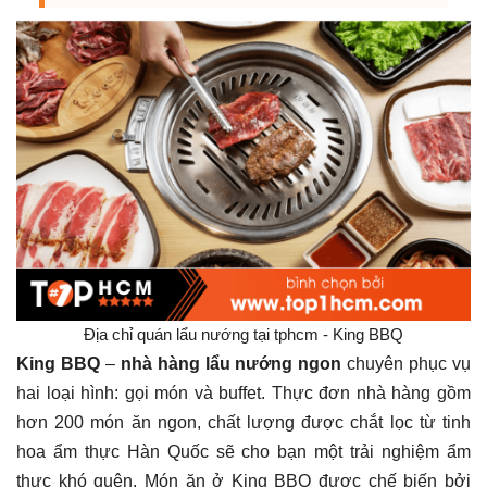
Địa chỉ quán lẩu nướng tại tphcm - King BBQ
King BBQ
–
nhà hàng lẩu nướng ngon
chuyên phục vụ
hai loại hình: gọi món và buffet. Thực đơn nhà hàng gồm
hơn 200 món ăn ngon, chất lượng được chắt lọc từ tinh
hoa ẩm thực Hàn Quốc sẽ cho bạn một trải nghiệm ẩm
thực khó quên. Món ăn ở King BBQ được chế biến bởi