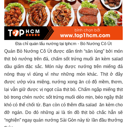
Địa chỉ quán lẩu nướng tại tphcm - Bò Nướng Cô Út
Quán Bò Nướng Cô Út được dân tình “săn lùng” bởi món
thịt bò nướng trên đá, chấm sốt trứng muối ăn kèm salad
dầu giấm đặc sắc. Món này được nướng trên miếng đá
nóng thay vì dùng vỉ như những món khác. Thịt ở đây
được ướp vừa miệng, nướng xong ăn có độ mềm, thơm,
lại vẫn giữ được vị ngọt của thịt bò. Chấm ngập miếng thịt
bò trong chén nước sốt trứng muối dẻo mịn, béo ngậy thật
khó có thể chối từ. Bạn còn có thêm đĩa salad ăn kèm cho
đỡ ngán. Do đó những ai là tín đồ thịt bò chắc hẳn sẽ
“nghiện” ngay quán nướng Sài Gòn này từ lần đầu thưởng