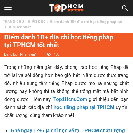
TOP
TRANG CHỦ
GIÁO DỤC
Điểm danh 10+ địa chỉ học tiếng pháp tại
1
TPHCM tốt nhất
Điểm danh 10+ địa chỉ học tiếng pháp
tại TPHCM tốt nhất
HCM
Đăng bởi
Nhanvien1
-
1135
|
Trong những năm gần đây, phong trào học tiếng Pháp đã
trở lại và sôi động hơn bao giờ hết. Nắm được thực trạng
Top
đó, nhiều trung tâm tiếng Pháp được mở ra nhưng chất
lượng hay không thì ta không thể trông mặt mà bắt hình
địa
dong được. Hôm nay,
Top1Hcm.Com
giới thiệu đến bạn
danh sách các địa chỉ
học tiếng pháp tại TPHCM
uy tín,
điểm,
chất lượng, cùng tham khảo nhé!
Ghé ngay 12+ địa chỉ học vẽ tại TPHCM chất lượng