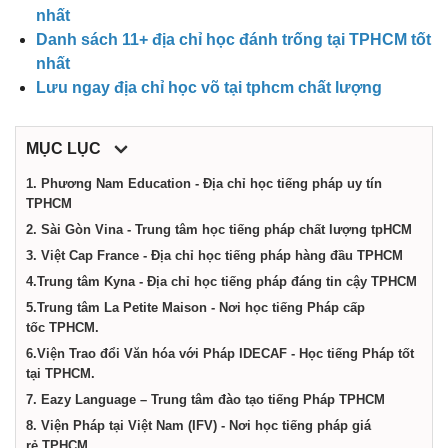
dịch
nhất
Danh sách 11+ địa chỉ học đánh trống tại TPHCM tốt
vụ
nhất
Lưu ngay địa chỉ học võ tại tphcm chất lượng
tại
MỤC LỤC
Thành
1. Phương Nam Education - Địa chỉ học tiếng pháp uy tín
TPHCM
2. Sài Gòn Vina - Trung tâm học tiếng pháp chất lượng tpHCM
phố
3. Việt Cap France - Địa chỉ học tiếng pháp hàng đầu TPHCM
4.Trung tâm Kyna - Địa chỉ học tiếng pháp đáng tin cậy TPHCM
Hồ
5.Trung tâm La Petite Maison - Nơi học tiếng Pháp cấp
tốc TPHCM.
6.Viện Trao đổi Văn hóa với Pháp IDECAF - Học tiếng Pháp tốt
Chí
tại TPHCM.
7. Eazy Language – Trung tâm đào tạo tiếng Pháp TPHCM
Minh
8. Viện Pháp tại Việt Nam (IFV) - Nơi học tiếng pháp giá
rẻ TPHCM