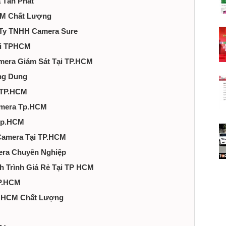
 Tấn Phát
HCM Chất Lượng
g Ty TNHH Camera Sure
ại TPHCM
amera Giám Sát Tại TP.HCM
ng Dung
 TP.HCM
Camera Tp.HCM
 Tp.HCM
Camera Tại TP.HCM
mera Chuyên Nghiệp
h Trình Giá Rẻ Tại TP HCM
TP.HCM
TP HCM Chất Lượng