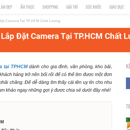
LÀM ĐẸP
ẨM THỰC
SHOPPING
GIẢI TRÍ
SỨC KHỎE
GIÁO DỤC
Đặt Camera Tại TP.HCM Chất Lượng
 Lắp Đặt Camera Tại TP.HCM Chất 
K
ra tại TPHCM
dành cho gia đình, văn phòng, kho bãi,
hách hàng trở nên bối rối để có thể tìm được một đơn
 phải chăng. Để dễ dàng tìm thấy cái tên uy tín cho nhu
m khảo ngay những gợi ý được chia sẻ dưới đây nhé!
T
CM