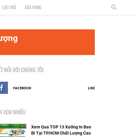
LƯU TRÚ
CỬA HÀNG
Lượng
ẾT NỐI VỚI CHÚNG TÔI
FACEBOOK
LIKE
IN XEM NHIỀU
Xem Qua TOP 13 Xưởng In Bao
Bì Tại TP.HCM Chất Lượng Cao