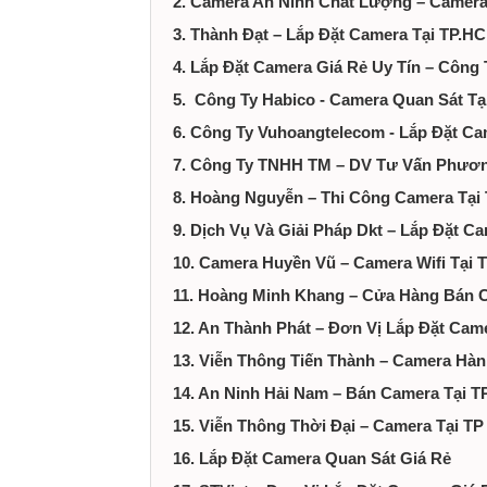
2. Camera An Ninh Chất Lượng – Camera
tại
3. Thành Đạt – Lắp Đặt Camera Tại TP.
Thành
4. Lắp Đặt Camera Giá Rẻ Uy Tín – Côn
5. Công Ty Habico - Camera Quan Sát T
phố
6. Công Ty Vuhoangtelecom - Lắp Đặt C
Hồ
7. Công Ty TNHH TM – DV Tư Vấn Phươ
8. Hoàng Nguyễn – Thi Công Camera Tại
Chí
9. Dịch Vụ Và Giải Pháp Dkt – Lắp Đặt 
10. Camera Huyền Vũ – Camera Wifi Tại
Minh
11. Hoàng Minh Khang – Cửa Hàng Bán 
12. An Thành Phát – Đơn Vị Lắp Đặt Ca
13. Viễn Thông Tiến Thành – Camera Hàn
14. An Ninh Hải Nam – Bán Camera Tại 
15. Viễn Thông Thời Đại – Camera Tại 
16. Lắp Đặt Camera Quan Sát Giá Rẻ