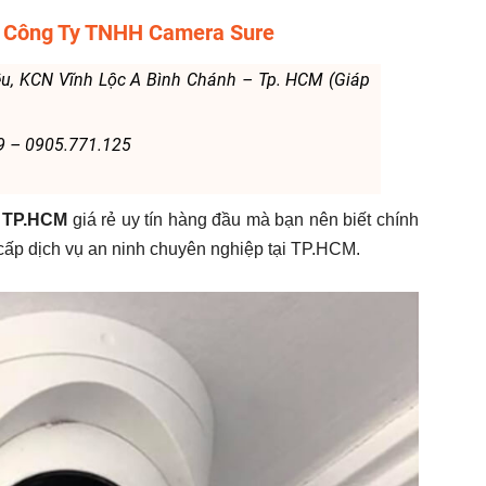
 – Công Ty TNHH Camera Sure
êu, KCN Vĩnh Lộc A Bình Chánh – Tp. HCM (Giáp
9 – 0905.771.125
i TP.HCM
giá rẻ uy tín hàng đầu mà bạn nên biết chính
ấp dịch vụ an ninh chuyên nghiệp tại TP.HCM.