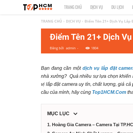
TOP
TRANG CHỦ
DỊCH VỤ
DU LỊCH
1
TRANG CHỦ
DỊCH VỤ
Điểm Tên 21+ Dịch Vụ Lắp 
Điểm Tên 21+ Dịch Vụ
HCM
Đăng bởi
admin
-
1804
|
Top
Bạn đang cần một
dịch vụ lắp đặt came
nhà xưởng? Quá nhiều sự lựa chọn khiến k
địa
vị lắp đặt camera uy tín, chất lượng, giá cả
điểm,
cầu của mình, hãy cùng
Top1HCM.Com
tha
dịch
MỤC LỤC
vụ
1. Hoàng Gia Camera – Camera Tại TP.H