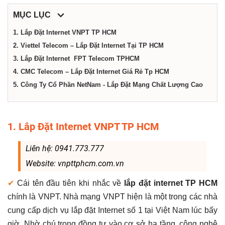
dịch
MỤC LỤC
vụ
1. Lắp Đặt Internet VNPT TP HCM
2. Viettel Telecom – Lắp Đặt Internet Tại TP HCM
3. Lắp Đặt Internet FPT Telecom TPHCM
tại
4. CMC Telecom – Lắp Đặt Internet Giá Rẻ Tp HCM
5. Công Ty Cổ Phần NetNam - Lắp Đặt Mạng Chất Lượng Cao
Thành
phố
1. Lắp Đặt Internet VNPT TP HCM
Liên hệ: 0941.773.777
Hồ
Website: vnpttphcm.com.vn
Chí
✔
Cái tên đầu tiên khi nhắc về
lắp đặt internet TP HCM
chính là VNPT. Nhà mạng VNPT hiện là một trong các nhà
cung cấp dịch vụ lắp đặt Internet số 1 tại Việt Nam lúc bấy
Minh
giờ. Nhờ chú trọng đồng tư vào cơ sở hạ tầng, công nghệ