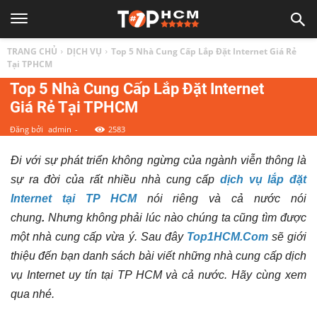
TOP
TRANG CHỦ
DỊCH VỤ
Top 5 Nhà Cung Cấp Lắp Đặt Internet Giá Rẻ
1
Tại TPHCM
Top 5 Nhà Cung Cấp Lắp Đặt Internet
Giá Rẻ Tại TPHCM
HCM
Đăng bởi
admin
-
2583
|
Đi với sự phát triển không ngừng của ngành viễn thông là
sự ra đời của rất nhiều nhà cung cấp
dịch vụ lắp đặt
Top
Internet tại TP HCM
nói riêng và cả nước nói
chung
.
Nhưng không phải lúc nào chúng ta cũng tìm được
địa
một nhà cung cấp vừa ý. Sau đây
Top1HCM.Com
sẽ giới
thiệu đến bạn danh sách bài viết những nhà cung cấp dịch
điểm,
vụ Internet uy tín tại TP HCM và cả nước. Hãy cùng xem
qua nhé.