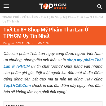
TOP
TRANG CHỦ
CỬA HÀNG
Tiết Lộ 8+ Shop Mỹ Phẩm Thái Lan Ở TPHCM
1
Uy Tín Nhất
Tiết Lộ 8+ Shop Mỹ Phẩm Thái Lan Ở
TPHCM Uy Tín Nhất
HCM
Đăng bởi
SEO.T1HCM
-
3168
|
Các sản phẩm Thái Lan ngày càng được người Việt Nam
ưa chuộng, nhưng đâu mới thật sự là
shop mỹ phẩm Thái
Top
Lan ở TPHCM
uy tín chất lượng? Giữa hàng vạn những
sản phẩm giả giả, thật thật ngoài kia đâu mới là địa điểm
địa
đáng đồng tiền bát gạo mà ta nên tin dùng. Hãy cùng
Top1HCM.Com
check in các địa điểm này ngay nhé, đảm
điểm,
bảo sẽ không làm bạn phải thất vọng!