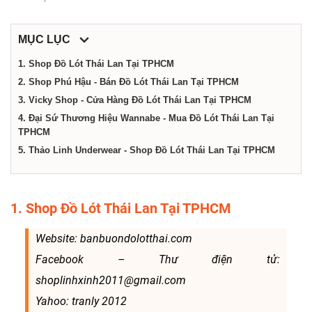
dịch
MỤC LỤC
vụ
1. Shop Đồ Lót Thái Lan Tại TPHCM
2. Shop Phú Hậu - Bán Đồ Lót Thái Lan Tại TPHCM
tại
3. Vicky Shop - Cửa Hàng Đồ Lót Thái Lan Tại TPHCM
4. Đại Sứ Thương Hiệu Wannabe - Mua Đồ Lót Thái Lan Tại
Thành
TPHCM
5. Thảo Linh Underwear - Shop Đồ Lót Thái Lan Tại TPHCM
phố
1. Shop Đồ Lót Thái Lan Tại TPHCM
Hồ
Website: banbuondolotthai.com
Chí
Facebook – Thư điện tử:
shoplinhxinh2011@gmail.com
Minh
Yahoo: tranly 2012