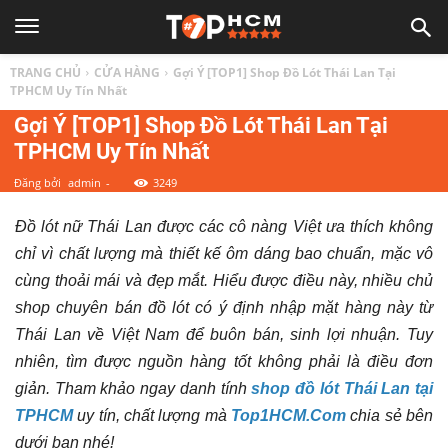
TOP
TRANG CHỦ
CỬA HÀNG
Gợi Ý [TOP1] Shop Đồ Lót Thái Lan Tại
1
TPHCM Uy Tín Nhất
Gợi Ý [TOP1] Shop Đồ Lót Thái Lan Tại
TPHCM Uy Tín Nhất
HCM
Đăng bởi
admin
-
3249
|
Đồ lót nữ Thái Lan được các cô nàng Việt ưa thích không
chỉ vì chất lượng mà thiết kế ôm dáng bao chuẩn, mặc vô
Top
cùng thoải mái và đẹp mắt. Hiểu được điều này, nhiều chủ
shop chuyên bán đồ lót có ý định nhập mặt hàng này từ
địa
Thái Lan về Việt Nam để buôn bán, sinh lợi nhuận. Tuy
nhiên, tìm được nguồn hàng tốt không phải là điều đơn
điểm,
giản. Tham khảo ngay danh tính
shop đồ lót Thái Lan tại
TPHCM
uy tín, chất lượng mà
Top1HCM.Com
chia sẻ bên
dưới bạn nhé!