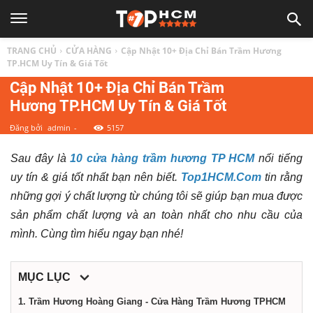
TOP
TRANG CHỦ
CỬA HÀNG
Cập Nhật 10+ Địa Chỉ Bán Trầm Hương
1
TP.HCM Uy Tín & Giá Tốt
Cập Nhật 10+ Địa Chỉ Bán Trầm
Hương TP.HCM Uy Tín & Giá Tốt
HCM
Đăng bởi
admin
-
5157
|
Sau đây là
10 cửa hàng trầm hương TP HCM
nổi tiếng
uy tín & giá tốt nhất bạn nên biết.
Top1HCM.Com
tin rằng
Top
những gợi ý chất lượng từ chúng tôi sẽ giúp bạn mua được
sản phẩm chất lượng và an toàn nhất cho nhu cầu của
địa
mình. Cùng tìm hiểu ngay bạn nhé!
điểm,
MỤC LỤC
1. Trầm Hương Hoàng Giang - Cửa Hàng Trầm Hương TPHCM