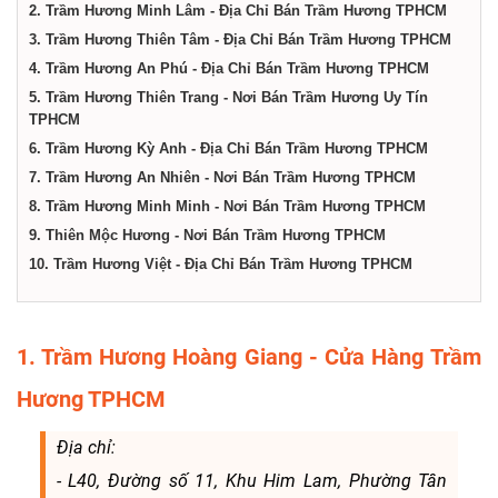
dịch
2. Trầm Hương Minh Lâm - Địa Chỉ Bán Trầm Hương TPHCM
3. Trầm Hương Thiên Tâm - Địa Chỉ Bán Trầm Hương TPHCM
vụ
4. Trầm Hương An Phú - Địa Chỉ Bán Trầm Hương TPHCM
5. Trầm Hương Thiên Trang - Nơi Bán Trầm Hương Uy Tín
TPHCM
tại
6. Trầm Hương Kỳ Anh - Địa Chỉ Bán Trầm Hương TPHCM
7. Trầm Hương An Nhiên - Nơi Bán Trầm Hương TPHCM
Thành
8. Trầm Hương Minh Minh - Nơi Bán Trầm Hương TPHCM
9. Thiên Mộc Hương - Nơi Bán Trầm Hương TPHCM
10. Trầm Hương Việt - Địa Chỉ Bán Trầm Hương TPHCM
phố
Hồ
1. Trầm Hương Hoàng Giang - Cửa Hàng Trầm
Hương TPHCM
Chí
Địa chỉ:
Minh
- L40, Đường số 11, Khu Him Lam, Phường Tân