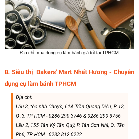
Địa chỉ mua dụng cụ làm bánh giá tốt tại TPHCM
8. Siêu thị Bakers' Mart Nhất Hương - Chuyên
dụng cụ làm bánh TPHCM
Địa chỉ:
Lầu 3, tòa nhà Choy’s, 61A Trần Quang Diệu, P. 13,
Q .3, TP. HCM - 0286 290 3746 & 0286 290 3756
Lầu 2, 155 Tân Kỳ Tân Quý, P. Tân Sơn Nhì, Q. Tân
Phú, TP. HCM - 0283 812 0222