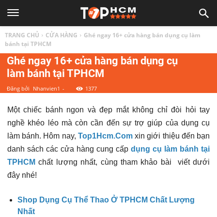
TOP
TRANG CHỦ
CỬA HÀNG
Ghé ngay 16+ cửa hàng bán dụng cụ làm
1
bánh tại TPHCM
Ghé ngay 16+ cửa hàng bán dụng cụ
làm bánh tại TPHCM
HCM
Đăng bởi
Nhanvien1
-
1377
|
Một chiếc bánh ngon và đẹp mắt không chỉ đòi hỏi tay
nghề khéo léo mà còn cần đến sự trợ giúp của dụng cụ
Top
làm bánh. Hôm nay,
Top1Hcm.Com
xin giới thiệu đến bạn
danh sách các cửa hàng cung cấp
dụng cụ làm bánh tại
địa
TPHCM
chất lượng nhất, cùng tham khảo bài viết dưới
đây nhé!
điểm,
Shop Dụng Cụ Thể Thao Ở TPHCM Chất Lượng
Nhất