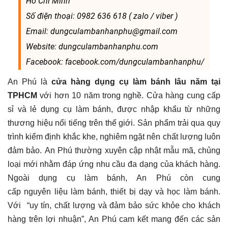
Hồ Chí Minh
Số điện thoại: 0982 636 618 ( zalo / viber )
Email: dungculambanhanphu@gmail.com
Website: dungculambanhanphu.com
Facebook: facebook.com/dungculambanhanphu/
An Phú là
cửa hàng dụng cụ làm bánh lâu năm tại
TPHCM
với hơn 10 năm trong nghề. Cửa hàng cung cấp
sỉ và lẻ dụng cụ làm bánh, được nhập khẩu từ những
thương hiệu nổi tiếng trên thế giới. Sản phẩm trải qua quy
trình kiểm định khắc khe, nghiêm ngặt nên chất lượng luôn
đảm bảo. An Phú thường xuyên cập nhật mẫu mã, chủng
loại mới nhằm đáp ứng nhu cầu đa dạng của khách hàng.
Ngoài dụng cụ làm bánh, An Phú còn cung
cấp nguyên liệu làm bánh, thiết bị dạy và học làm bánh.
Với “uy tín, chất lượng và đảm bảo sức khỏe cho khách
hàng trên lợi nhuận”, An Phú cam kết mang đến các sản