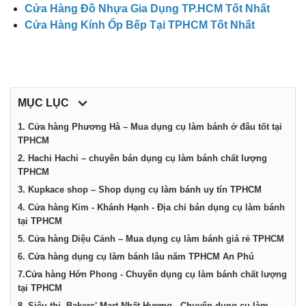
dịch
Cửa Hàng Đồ Nhựa Gia Dụng TP.HCM Tốt Nhất
Cửa Hàng Kính Ốp Bếp Tại TPHCM Tốt Nhất
vụ
tại
MỤC LỤC
Thành
1. Cửa hàng Phương Hà – Mua dụng cụ làm bánh ở đâu tốt tại
TPHCM
2. Hachi Hachi – chuyên bán dụng cụ làm bánh chất lượng
phố
TPHCM
3. Kupkace shop – Shop dụng cụ làm bánh uy tín TPHCM
Hồ
4. Cửa hàng Kim - Khánh Hạnh - Địa chỉ bán dụng cụ làm bánh
tại TPHCM
5. Cửa hàng Diệu Cảnh – Mua dụng cụ làm bánh giá rẻ TPHCM
Chí
6. Cửa hàng dụng cụ làm bánh lâu năm TPHCM An Phú
7.Cửa hàng Hớn Phong - Chuyên dụng cụ làm bánh chất lượng
Minh
tại TPHCM
8. Siêu thị Bakers' Mart Nhất Hương - Chuyên dụng cụ làm