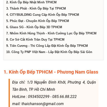
dịch
2. Kính Ốp Bếp Nhật Minh TPHCM
3. Thành Phát - Kính Ốp Bếp Tại TPHCM
vụ
4. CITYBUILDING Cung Cấp Kính Ốp Bếp TPHCM
5. Phúc Đạt - Chuyên Kính Ốp Bếp TPHCM
6. Glass SG - Kính Ốp Bếp 3D TPHCM
tại
7. Nhôm Kính Hùng Thịnh - Kính Cường Lực Ốp Bếp TPHCM
8. Cơ Sở Cắt Kính Trần Duy Tại TPHCM
Thành
9. Tiến Cương - Thi Công Lắp Đặt Kính Ốp Bếp TPHCM
10. Công Ty PNP VIệt Nam - Lắp Đặt Kính Ốp Bếp Sài Gòn
phố
1. Kính Ốp Bếp TPHCM - Phương Nam Glass
Hồ
Địa chỉ: 1/3 Nguyễn Đình Khởi, Phường 4, Quận
Chí
Tân Bình, TP. Hồ Chí Minh
HotLine : 0934502299 - 085.66.88.222
Minh
mail: thaichanson@gmail.com