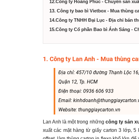
12.Công ty Hoàng Phúc - Chuyên sản xuấ
13. Công ty bao bì Vietbox - Mua thùng 
14.Công ty TNHH Đại Lục - Địa chỉ bán t
15.Công ty Cổ phần Bao bì Ánh Sáng - C
1. Công ty Lan Anh - Mua thùng ca
Địa chỉ: 457/10 đường Thạnh Lộc 16
Quận 12, Tp. HCM
Điện thoại: 0936 606 933
Email: kinhdoanh@thunggiaycarton.
Website: thunggiaycarton.vn
Lan Anh là một trong những
công ty sản x
xuất các mặt hàng từ giấy carton 3 lớp, 5 
offset, làm thùng carton in flexo khổ lớn đ