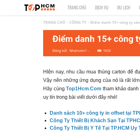
TOP
TRANG CHỦ
DỊCH VỤ
DU LỊCH
1
TRANG CHỦ
CÔNG TY
Điểm danh 15+ công ty sản 
Điểm danh 15+ công ty
HCM
Đăng bởi
Nhanvien1
-
1633
|
Top
HIện nay, nhu cầu mua thùng carton để đ
Vậy nên những ứng dụng của nó là rất lớn
địa
Hãy cùng
Top1Hcm.Com
tham khảo danh
điểm,
uy tín trong bài viết dưới đây nhé!
dịch
Danh sách 10+ công ty in offset tại T
Công Ty Thiết Bị Khách Sạn Tại TPHC
vụ
Công Ty Thiết Bị Y Tế Tại TP.HCM Uy 