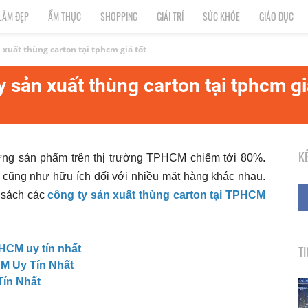
LÀM ĐẸP
ẨM THỰC
SHOPPING
GIẢI TRÍ
SỨC KHỎE
GIÁO DỤC
xuất thùng carton tại tphcm giá tốt
 sản xuất thùng carton tại tphcm gi
K
ựng sản phẩm trên thị trường TPHCM chiếm tới 80%.
 cũng như hữu ích đối với nhiều mặt hàng khác nhau.
 sách các
công ty sản xuất thùng carton tại TPHCM
PHCM uy tín nhất
T
M Uy Tín Nhất
Tín Nhất