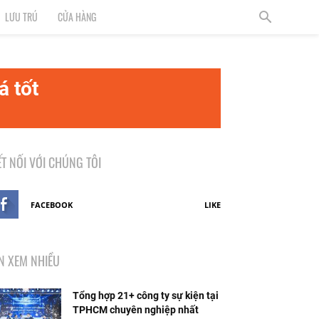
LƯU TRÚ
CỬA HÀNG
á tốt
ẾT NỐI VỚI CHÚNG TÔI
FACEBOOK
LIKE
IN XEM NHIỀU
Tổng hợp 21+ công ty sự kiện tại
TPHCM chuyên nghiệp nhất