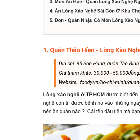
3. Món Ăn Huế - Quán Lòng Xào Nghệ N
tại
4. Ăn Lòng Xào Nghệ Sài Gòn Ở Khu Ch
Thành
5. Don - Quán Nhậu Có Món Lòng Xào Ng
phố
Hồ
1. Quán Thảo Hiền - Lòng Xào N
Chí
Địa chỉ: 95 Sơn Hùng, quận Tân Bình
Giá tham khảo: 30.000 - 50.000đồng
Minh
Website: foody.vn/ho-chi-minh/quan-
Lòng xào nghệ ở TP.HCM
được biết đến 
nghệ còn trị được bệnh ho vào những ngày
nên ăn quán nào ? Cái tên đầu tiên mà bạn