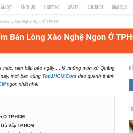
LÀM ĐẸP
ẨM THỰC
SHOPPING
GIẢI TRÍ
SỨC KHỎE
GIÁO DỤC
Bán Lòng Xào Nghệ Ngon Ở TPHCM
iểm Bán Lòng Xào Nghệ Ngon Ở TP
K
ừa múc, ram bắp béo ngậy…. là những món xứ Quảng
 nay, mời bạn cùng
Top1HCM.Com
dạo quanh thành
HCM
ngon nhất nhé!
T
on Ở TP.HCM
ại Gò Vấp TP.HCM