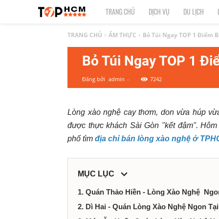
TOP
TRANG CHỦ
DỊCH VỤ
DU LỊCH
1
TRANG CHỦ
ẨM THỰC
Bỏ Túi Ngay TOP 1 Điểm 
Bỏ Túi Ngay TOP 1 Đ
HCM
Đăng bởi
admin
-
7242
|
Top
Lòng xào nghệ cay thơm, don vừa húp v
được thực khách Sài Gòn "kết đậm". Hôm
địa
phố tìm
địa chỉ bán lòng xào nghệ ở TP
điểm,
MỤC LỤC
dịch
1. Quán Thảo Hiền - Lòng Xào Nghệ Ng
vụ
2. Dì Hai - Quán Lòng Xào Nghệ Ngon T