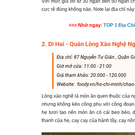
Với mức giá ổn từ 30 ngàn đến 50 ngàn ch
cực rẻ đúng không nào. Note lại địa chỉ nà
>>> Nhớ ngay:
TOP 1 Địa C
2. Dì Hai - Quán Lòng Xào Nghệ N
Địa chỉ: 87 Nguyễn Tư Giản , Quận G
Giờ mở cửa: 11:00 - 21:00
Giá tham khảo: 20.000 - 120.000
Website: foody.vn/ho-chi-minh/chao-
Lòng xào nghệ là món ăn quen thuộc của n
nhưng không kéo công phu với công đoạn l
hẹ tươi tạo nên món ăn có cái beo béo, d
thanh của hẹ, cay cay của hành tây, cay nồn