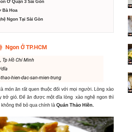
gon Ở Quận 3 Sài Gòn
ợ Bà Hoa
hệ Ngon Tại Sài Gòn
ghệ Ngon Ở TP.HCM
 , Tp Hồ Chí Minh
/dĩa
thao-hien-dac-san-mien-trung
là món ăn rất quen thuộc đối với mọi người. Lòng xào
 trở gió. Để ăn được một dĩa lòng xào nghệ ngon thì
 không thể bỏ qua chính là
Quán Thảo Hiền.