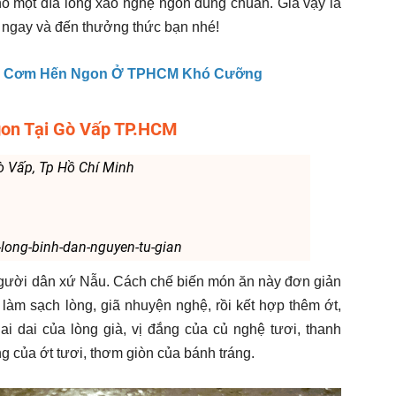
o một dĩa lòng xào nghệ ngon đúng chuẩn. Giá vậy là
y ngay và đến thưởng thức bạn nhé!
hỉ Cơm Hến Ngon Ở TPHCM Khó Cưỡng
gon Tại Gò Vấp TP.HCM
ò Vấp, Tp Hồ Chí Minh
long-binh-dan-nguyen-tu-gian
gười dân xứ Nẫu. Cách chế biến món ăn này đơn giản
àm sạch lòng, giã nhuyện nghệ, rồi kết hợp thêm ớt,
ai dai của lòng già, vị đắng của củ nghệ tươi, thanh
g của ớt tươi, thơm giòn của bánh tráng.