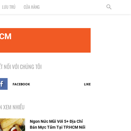
LƯU TRÚ
CỬA HÀNG
HCM
ẾT NỐI VỚI CHÚNG TÔI
FACEBOOK
LIKE
IN XEM NHIỀU
Ngon Nức Mũi Với 5+ Địa Chỉ
Bán Mực Tẩm Tại TP.HCM Nổi