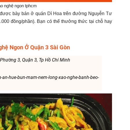
ào nghệ ngon tphcm
c được bày bán ở quán Dì Hoa trên đường Nguyễn Tư
0.000 đồng/phần). Bạn có thể thưởng thức tại chỗ hay
ghệ Ngon Ở Quận 3 Sài Gòn
 Phường 3, Quận 3, Tp Hồ Chí Minh
n-an-hue-bun-mam-nem-long-xao-nghe-banh-beo-