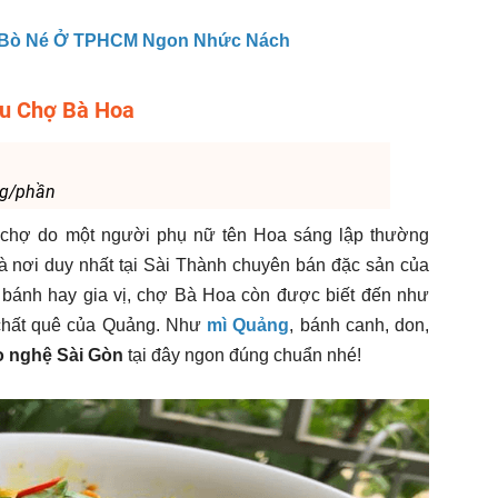
 Bò Né Ở TPHCM Ngon Nhức Nách
hu Chợ Bà Hoa
ng/phần
 chợ do một người phụ nữ tên Hoa sáng lập thường
g là nơi duy nhất tại Sài Thành chuyên bán đặc sản của
 bánh hay gia vị, chợ Bà Hoa còn được biết đến như
chất quê của Quảng. Như
mì Quảng
, bánh canh, don,
o nghệ Sài Gòn
tại đây ngon đúng chuẩn nhé!