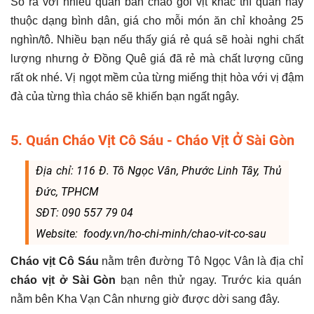
So ra với nhiều quán bán cháo gỏi vịt khác thì quán này
thuộc dạng bình dân, giá cho mỗi món ăn chỉ khoảng 25
nghìn/tô. Nhiều bạn nếu thấy giá rẻ quá sẽ hoài nghi chất
lượng nhưng ở Đồng Quê giá đã rẻ mà chất lượng cũng
rất ok nhé. Vị ngọt mềm của từng miếng thịt hòa với vị đậm
đà của từng thìa cháo sẽ khiến bạn ngất ngây.
5. Quán Cháo Vịt Cô Sáu - Cháo Vịt Ở Sài Gòn
Địa chỉ: 116 Đ. Tô Ngọc Vân, Phước Linh Tây, Thủ
Đức, TPHCM
SĐT: 090 557 79 04
Website: foody.vn/ho-chi-minh/chao-vit-co-sau
Cháo vịt Cô Sáu
nằm trên đường Tô Ngọc Vân là địa chỉ
cháo vịt ở Sài Gòn
bạn nên thử ngay. Trước kia quán
nằm bên Kha Vạn Cân nhưng giờ được dời sang đây.