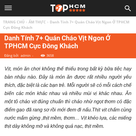
TOP
TRANG CHỦ
ẨM THỰC
Danh Tính 7+ Quán Cháo Vịt Ngon Ở TPHCM
1
Cực Đông Khách
Danh Tính 7+ Quán Cháo Vịt Ngon Ở
TPHCM Cực Đông Khách
HCM
Đăng bởi
admin
-
3658
|
Vịt, món ăn chơi không thể thiếu trong bất kỳ bữa tiệc hay
bàn nhậu nào. Đây là món ăn được rất nhiều người yêu
Top
thích, đặc biệt là các bạn trẻ. Mỗi người sẽ có mỗi cách chế
biến các món khác nhau và nhiều mùi vị khác nhau. Ăn
địa
một tô cháo vịt đúng chuẩn thì cháo nhừ ngọt thơm có đặc
điểm gạo đã rang sơ rồi mới đem đi nấu.Thịt vịt chấm cùng
điểm,
nước mắm gừng ,thịt mềm, thơm… Vịt khéo lựa, các miếng
thịt dày không mỡ và không quá nạc, thịt mềm.