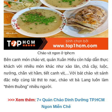
Cháo vịt ngon ở tphcm
Bên cạnh món cháo vịt, quán Xuân Hiếu còn hấp dẫn thực
khách với nhiều món khác như xào lăn, chả cầy, luộc,
nướng, chân vịt hầm, tiết canh vịt,…Với bát cháo vịt sánh
đặc nếp cùng lát thịt to nạc, cháo vịt bà Lang luôn làm
“thèm thuồng” nhiều người.
>>> Xem thêm:
7+ Quán Cháo Dinh Dưỡng TP.HCM
Ngon Miễn Chê