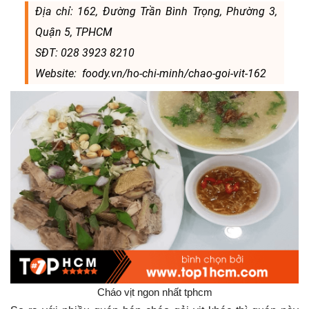
Địa chỉ: 162, Đường Trần Bình Trọng, Phường 3,
Quận 5, TPHCM
SĐT: 028 3923 8210
Website: foody.vn/ho-chi-minh/chao-goi-vit-162
Cháo vịt ngon nhất tphcm