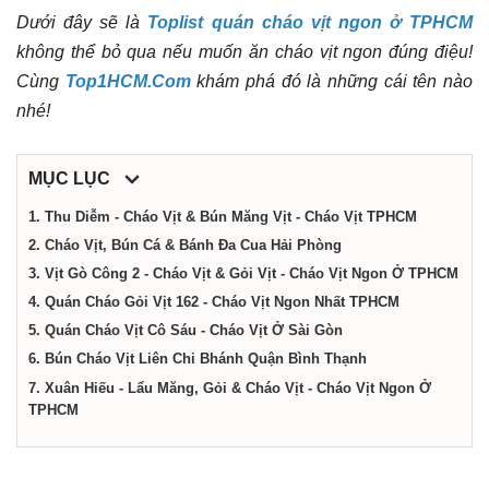
dịch
Dưới đây sẽ là
Toplist quán cháo vịt ngon ở TPHCM
không thể bỏ qua nếu muốn ăn cháo vịt ngon đúng điệu!
vụ
Cùng
Top1HCM.Com
khám phá đó là những cái tên nào
nhé!
tại
MỤC LỤC
Thành
1. Thu Diễm - Cháo Vịt & Bún Măng Vịt - Cháo Vịt TPHCM
2. Cháo Vịt, Bún Cá & Bánh Đa Cua Hải Phòng
phố
3. Vịt Gò Công 2 - Cháo Vịt & Gỏi Vịt - Cháo Vịt Ngon Ở TPHCM
4. Quán Cháo Gỏi Vịt 162 - Cháo Vịt Ngon Nhất TPHCM
Hồ
5. Quán Cháo Vịt Cô Sáu - Cháo Vịt Ở Sài Gòn
6. Bún Cháo Vịt Liên Chi Bhánh Quận Bình Thạnh
7.
Xuân Hiếu - Lẩu Măng, Gỏi & Cháo Vịt - Cháo Vịt Ngon Ở
Chí
TPHCM
Minh