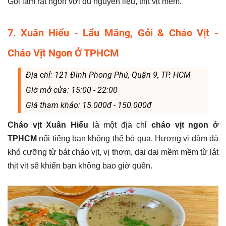
Gỏi làm rất ngon với đủ nguyên liệu, thịt vịt mềm.
7.
Xuân Hiếu - Lẩu Măng, Gỏi & Cháo Vịt -
Cháo Vịt Ngon Ở TPHCM
Địa chỉ: 121 Đình Phong Phú, Quận 9, TP. HCM
Giờ mở cửa: 15:00 - 22:00
Giá tham khảo: 15.000đ - 150.000đ
Cháo vịt Xuân Hiếu
là một địa chỉ
cháo vịt ngon ở
TPHCM
nổi tiếng bạn không thể bỏ qua. Hương vị đậm đà
khó cưỡng từ bát cháo vịt, vị thơm, dai dai mềm mềm từ lát
thịt vịt sẽ khiến bạn không bao giờ quên.