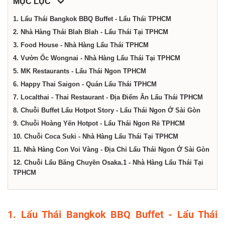
dịch
MỤC LỤC
1. Lẩu Thái Bangkok BBQ Buffet - Lẩu Thái TPHCM
vụ
2. Nhà Hàng Thái Blah Blah - Lẩu Thái Tại TPHCM
3. Food House - Nhà Hàng Lẩu Thái TPHCM
4. Vườn Ốc Wongnai - Nhà Hàng Lẩu Thái Tại TPHCM
tại
5. MK Restaurants - Lẩu Thái Ngon TPHCM
6. Happy Thai Saigon - Quán Lẩu Thái TPHCM
Thành
7. Localthai - Thai Restaurant - Địa Điểm Ăn Lẩu Thái TPHCM
8. Chuỗi Buffet Lẩu Hotpot Story - Lẩu Thái Ngon Ở Sài Gòn
phố
9. Chuỗi Hoàng Yến Hotpot - Lẩu Thái Ngon Rẻ TPHCM
10. Chuỗi Coca Suki - Nhà Hàng Lẩu Thái Tại TPHCM
11. Nhà Hàng Con Voi Vàng - Địa Chỉ Lẩu Thái Ngon Ở Sài Gòn
Hồ
12. Chuỗi Lẩu Băng Chuyền Osaka.1 - Nhà Hàng Lẩu Thái Tại
TPHCM
Chí
Minh
1. Lẩu Thái Bangkok BBQ Buffet - Lẩu Thái