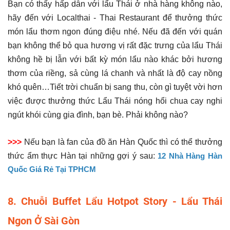
Bạn có thấy hấp dẫn với lẩu Thái ở nhà hàng không nào,
hãy đến với Localthai - Thai Restaurant để thưởng thức
món lẩu thơm ngon đúng điệu nhé. Nếu đã đến với quán
bạn không thể bỏ qua hương vị rất đặc trưng của lẩu Thái
không hề bị lẫn với bất kỳ món lẩu nào khác bởi hương
thơm của riềng, sả cùng lá chanh và nhất là độ cay nồng
khó quên…Tiết trời chuẩn bị sang thu, còn gì tuyệt vời hơn
việc được thưởng thức Lẩu Thái nóng hổi chua cay nghi
ngút khói cùng gia đình, bạn bè. Phải không nào?
>>>
Nếu bạn là fan của đồ ăn Hàn Quốc thì có thể thưởng
thức ẩm thực Hàn tại những gợi ý sau:
12 Nhà Hàng Hàn
Quốc Giá Rẻ Tại TPHCM
8. Chuỗi Buffet Lẩu Hotpot Story - Lẩu Thái
Ngon Ở Sài Gòn