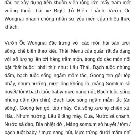
đầu tư xây dựng trên khuôn viên rộng lớn mấy trăm mét
vuông thuộc bãi xe BigC Tô Hiến Thành, Vườn Ốc
Wongnai nhanh chóng nhận sự yêu mến của nhiều thực
khách.
Vườn Ốc Wongnai đặc trưng với các món hải sản tươi
sống, chế biến theo kiểu Thái. Menu của quán rất đa dạng
với số lượng lên tới hàng trăm món, trong đó các món nổi
bật “bắt buộc” phải thử như: Lẩu Thái, Bạch tuộc nhúng
dấm, bạch tuộc sống ngâm mắm tắc, Goong ten gỏi tép
nhảy, nhum nướng, mực ống khổng lồ, máng Somtum sò
huyết/ tôm/ bạch tuộc baby/ mực nang nút, Bạch tuộc sống
nhúng dấm (ăn chín), Bạch tuộc sống ngâm mắm tắc (ăn
sống), Goong ten gỏi tép nhảy, Cá sống xương chiên xù,
Hàu, Nhum nướng, Lẩu 9 tầng mây, Cua, Nước sả chanh,
Nước sả đào, Bia nhiệt đới, Máng somtum sò huyết / tôm /
bạch tuột baby / mực nang nút, Mực trứng dưới mắm nhĩ