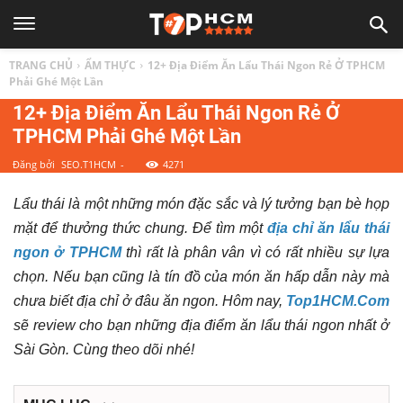
TOP
TRANG CHỦ
ẨM THỰC
12+ Địa Điểm Ăn Lẩu Thái Ngon Rẻ Ở TPHCM
1
Phải Ghé Một Lần
12+ Địa Điểm Ăn Lẩu Thái Ngon Rẻ Ở
TPHCM Phải Ghé Một Lần
HCM
Đăng bởi
SEO.T1HCM
-
4271
|
Lẩu thái là một những món đặc sắc và lý tưởng bạn bè họp
mặt để thưởng thức chung. Để tìm một
địa chỉ ăn lẩu thái
Top
ngon ở TPHCM
thì rất là phân vân vì có rất nhiều sự lựa
chọn. Nếu bạn cũng là tín đồ của món ăn hấp dẫn này mà
địa
chưa biết địa chỉ ở đâu ăn ngon. Hôm nay,
Top1HCM.Com
sẽ review cho bạn những địa điểm ăn lẩu thái ngon nhất ở
điểm,
Sài Gòn. Cùng theo dõi nhé!