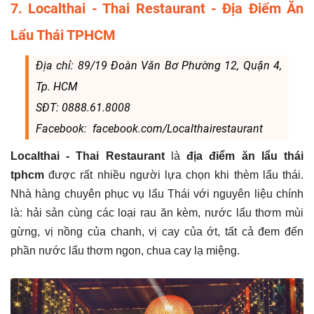
7. Localthai - Thai Restaurant - Địa Điểm Ăn
Lẩu Thái TPHCM
Địa chỉ: 89/19 Đoàn Văn Bơ Phường 12, Quận 4,
Tp. HCM
SĐT: 0888.61.8008
Facebook: facebook.com/Localthairestaurant
Localthai - Thai Restaurant
là
địa điểm ăn lẩu thái
tphcm
được rất nhiều người lựa chọn khi thèm lẩu thái.
Nhà hàng chuyên phục vụ lẩu Thái với nguyên liệu chính
là: hải sản cùng các loại rau ăn kèm, nước lẩu thơm mùi
gừng, vị nồng của chanh, vị cay của ớt, tất cả đem đến
phần nước lẩu thơm ngon, chua cay lạ miệng.