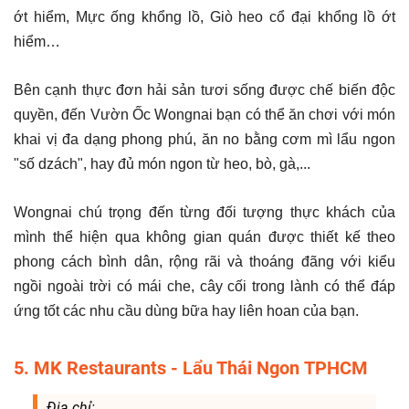
ớt hiểm, Mực ống khổng lồ, Giò heo cổ đại khổng lồ ớt
hiểm…
Bên cạnh thực đơn hải sản tươi sống được chế biến độc
quyền, đến Vườn Ốc Wongnai bạn có thể ăn chơi với món
khai vị đa dạng phong phú, ăn no bằng cơm mì lẩu ngon
"số dzách", hay đủ món ngon từ heo, bò, gà,...
Wongnai chú trọng đến từng đối tượng thực khách của
mình thể hiện qua không gian quán được thiết kế theo
phong cách bình dân, rộng rãi và thoáng đãng với kiểu
ngồi ngoài trời có mái che, cây cối trong lành có thể đáp
ứng tốt các nhu cầu dùng bữa hay liên hoan của bạn.
5. MK Restaurants - Lẩu Thái Ngon TPHCM
Địa chỉ: