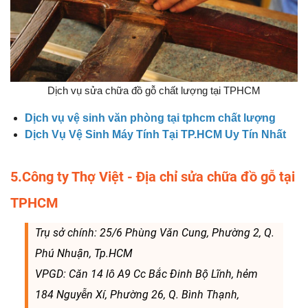
Dịch vụ sửa chữa đồ gỗ chất lượng tại TPHCM
Dịch vụ vệ sinh văn phòng tại tphcm chất lượng
Dịch Vụ Vệ Sinh Máy Tính Tại TP.HCM Uy Tín Nhất
5.Công ty Thợ Việt - Địa chỉ sửa chữa đồ gỗ tại
TPHCM
Trụ sở chính: 25/6 Phùng Văn Cung, Phường 2, Q.
Phú Nhuận, Tp.HCM
VPGD: Căn 14 lô A9 Cc Bắc Đinh Bộ Lĩnh, hẻm
184 Nguyễn Xí, Phường 26, Q. Bình Thạnh,