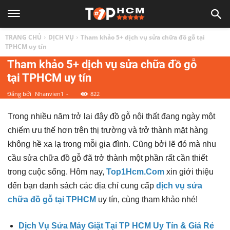
TOP
TRANG CHỦ
DỊCH VỤ
Tham khảo 5+ dịch vụ sửa chữa đồ gỗ tại
1
TPHCM uy tín
Tham khảo 5+ dịch vụ sửa chữa đồ gỗ
tại TPHCM uy tín
HCM
Đăng bởi
Nhanvien1
-
822
|
Trong nhiều năm trở lại đây đồ gỗ nội thất đang ngày một
chiếm ưu thế hơn trên thị trường và trở thành mặt hàng
Top
không hề xa lạ trong mỗi gia đình. Cũng bởi lẽ đó mà nhu
cầu sửa chữa đồ gỗ đã trở thành một phần rất cần thiết
địa
trong cuộc sống. Hôm nay,
Top1Hcm.Com
xin giới thiệu
đến bạn danh sách các địa chỉ cung cấp
dịch vụ sửa
điểm,
chữa đồ gỗ tại TPHCM
uy tín, cùng tham khảo nhé!
Dịch Vụ Sửa Máy Giặt Tại TP HCM Uy Tín & Giá Rẻ