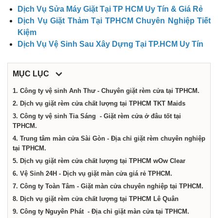
dịch
Dịch Vụ Sửa Máy Giặt Tại TP HCM Uy Tín & Giá Rẻ
Dịch Vụ Giặt Thảm Tại TPHCM Chuyên Nghiệp Tiết
vụ
Kiệm
Dịch Vụ Vệ Sinh Sau Xây Dựng Tại TP.HCM Uy Tín
tại
MỤC LỤC
Thành
1. Công ty vệ sinh Anh Thư - Chuyên giặt rèm cửa tại TPHCM.
2. Dịch vụ giặt rèm cửa chất lượng tại TPHCM TKT Maids
3. Công ty vệ sinh Tia Sáng - Giặt rèm cửa ở đâu tốt tại
phố
TPHCM.
4. Trung tâm màn cửa Sài Gòn - Địa chỉ giặt rèm chuyên nghiệp
Hồ
tại TPHCM.
5. Dịch vụ giặt rèm cửa chất lượng tại TPHCM wOw Clear
6. Vệ Sinh 24H - Dịch vụ giặt màn cửa giá rẻ TPHCM.
Chí
7. Công ty Toàn Tâm - Giặt màn cửa chuyên nghiệp tại TPHCM.
8. Dịch vụ giặt rèm cửa chất lượng tại TPHCM Lê Quân
Minh
9. Công ty Nguyên Phát - Địa chỉ giặt màn cửa tại TPHCM.