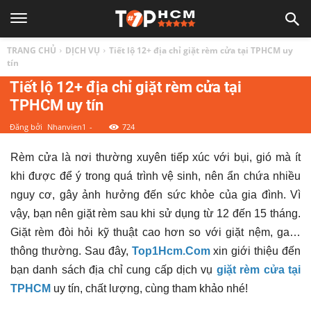
TOP
TRANG CHỦ
DỊCH VỤ
Tiết lộ 12+ địa chỉ giặt rèm cửa tại TPHCM uy
1
tín
Tiết lộ 12+ địa chỉ giặt rèm cửa tại
TPHCM uy tín
HCM
Đăng bởi
Nhanvien1
-
724
|
Rèm cửa là nơi thường xuyên tiếp xúc với bụi, gió mà ít
khi được để ý trong quá trình vệ sinh, nên ẩn chứa nhiều
Top
nguy cơ, gây ảnh hưởng đến sức khỏe của gia đình. Vì
vậy, bạn nên giặt rèm sau khi sử dụng từ 12 đến 15 tháng.
địa
Giặt rèm đòi hỏi kỹ thuật cao hơn so với giặt nệm, ga…
thông thường. Sau đây,
Top1Hcm.Com
xin giới thiệu đến
điểm,
bạn danh sách địa chỉ cung cấp dịch vụ
giặt rèm cửa tại
TPHCM
uy tín, chất lượng, cùng tham khảo nhé!