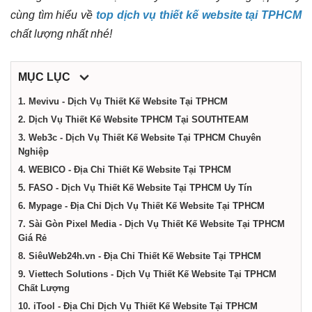
dịch
cùng tìm hiểu về
top dịch vụ thiết kế website tại TPHCM
chất lượng nhất nhé!
vụ
MỤC LỤC
tại
1. Mevivu - Dịch Vụ Thiết Kế Website Tại TPHCM
2. Dịch Vụ Thiết Kế Website TPHCM Tại SOUTHTEAM
Thành
3. Web3c - Dịch Vụ Thiết Kế Website Tại TPHCM Chuyên
Nghiệp
phố
4. WEBICO - Địa Chỉ Thiết Kế Website Tại TPHCM
5. FASO - Dịch Vụ Thiết Kế Website Tại TPHCM Uy Tín
6. Mypage - Địa Chỉ Dịch Vụ Thiết Kế Website Tại TPHCM
Hồ
7. Sài Gòn Pixel Media - Dịch Vụ Thiết Kế Website Tại TPHCM
Giá Rẻ
Chí
8. SiêuWeb24h.vn - Địa Chỉ Thiết Kế Website Tại TPHCM
9. Viettech Solutions - Dịch Vụ Thiết Kế Website Tại TPHCM
Chất Lượng
Minh
10. iTool - Địa Chỉ Dịch Vụ Thiết Kế Website Tại TPHCM