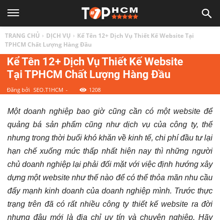
TOP
TRANG CHỦ
DỊCH VỤ
Kể Tên 12+ Dịch Vụ Thiết Kế Website Tại
1
TPHCM Chất Lượng Hàng Đầu
Kể Tên 12+ Dịch Vụ Thiết Kế Website
Tại TPHCM Chất Lượng Hàng Đầu
HCM
Đăng bởi
SEO.T1HCM
-
1208
|
Một doanh nghiệp bao giờ cũng cần có một website để
quảng bá sản phẩm cũng như dịch vụ của công ty, thế
Top
nhưng trong thời buổi khó khăn về kinh tế, chi phí đầu tư lại
hạn chế xuống mức thấp nhất hiện nay thì những người
địa
chủ doanh nghiệp lại phải đối mặt với việc định hướng xây
dựng một website như thế nào để có thể thỏa mãn nhu cầu
điểm,
đẩy mạnh kinh doanh của doanh nghiệp mình. Trước thực
trạng trên đã có rất nhiều công ty thiết kế website ra đời
nhưng đâu mới là địa chỉ uy tín và chuyên nghiệp. Hãy