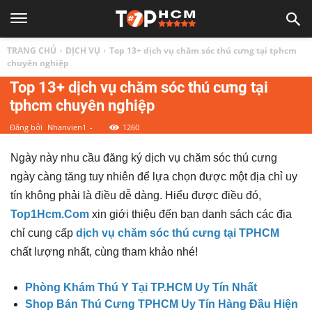
TOP
TRANG CHỦ
DỊCH VỤ
Top 13+ dịch vụ chăm sóc thú cưng tại tphcm
1
chuyên nghiệp
Top 13+ dịch vụ chăm sóc thú cưng tại
tphcm chuyên nghiệp
HCM
Đăng bởi
Nhanvien1
-
1260
|
Ngày này nhu cầu đăng ký dịch vụ chăm sóc thú cưng
ngày càng tăng tuy nhiên để lựa chọn được một địa chỉ uy
Top
tín không phải là điều dễ dàng. Hiểu được điều đó,
Top1Hcm.Com
xin giới thiệu đến bạn danh sách các địa
địa
chỉ cung cấp
dịch vụ chăm sóc thú cưng tại TPHCM
chất lượng nhất, cùng tham khảo nhé!
điểm,
Phòng Khám Thú Y Tại TP.HCM Uy Tín Nhất
Shop Bán Thú Cưng TPHCM Uy Tín Hàng Đầu Hiện