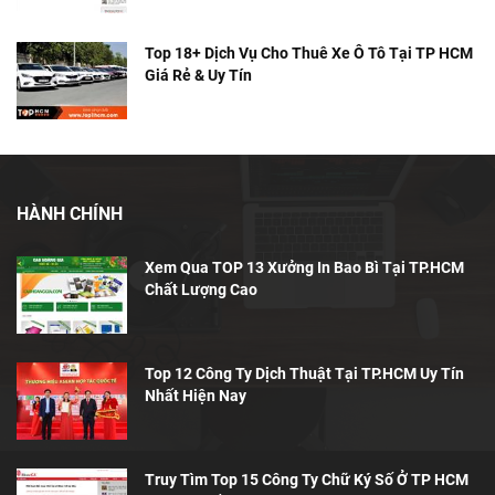
Top 18+ Dịch Vụ Cho Thuê Xe Ô Tô Tại TP HCM
Giá Rẻ & Uy Tín
HÀNH CHÍNH
Xem Qua TOP 13 Xưởng In Bao Bì Tại TP.HCM
Chất Lượng Cao
Top 12 Công Ty Dịch Thuật Tại TP.HCM Uy Tín
Nhất Hiện Nay
Truy Tìm Top 15 Công Ty Chữ Ký Số Ở TP HCM