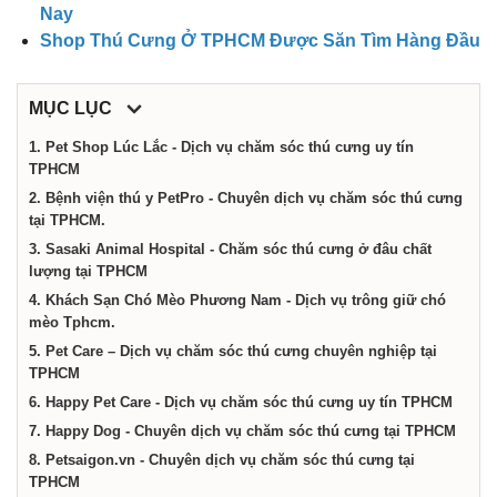
dịch
Nay
Shop Thú Cưng Ở TPHCM Được Săn Tìm Hàng Đầu
vụ
MỤC LỤC
tại
1. Pet Shop Lúc Lắc - Dịch vụ chăm sóc thú cưng uy tín
TPHCM
2. Bệnh viện thú y PetPro - Chuyên dịch vụ chăm sóc thú cưng
Thành
tại TPHCM.
3. Sasaki Animal Hospital - Chăm sóc thú cưng ở đâu chất
phố
lượng tại TPHCM
4. Khách Sạn Chó Mèo Phương Nam - Dịch vụ trông giữ chó
mèo Tphcm.
Hồ
5. Pet Care – Dịch vụ chăm sóc thú cưng chuyên nghiệp tại
TPHCM
Chí
6. Happy Pet Care - Dịch vụ chăm sóc thú cưng uy tín TPHCM
7. Happy Dog - Chuyên dịch vụ chăm sóc thú cưng tại TPHCM
8. Petsaigon.vn - Chuyên dịch vụ chăm sóc thú cưng tại
Minh
TPHCM