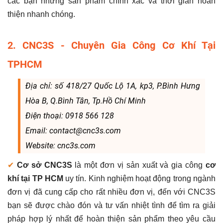
các bạn những sản phẩm chính xác và thời gian hoàn
thiện nhanh chóng.
2. CNC3S - Chuyên Gia Công Cơ Khí Tại
TPHCM
Địa chỉ: số 418/27 Quốc Lộ 1A, kp3, P.Bình Hưng
Hòa B, Q.Bình Tân, Tp.Hồ Chí Minh
Điện thoại: 0918 566 128
Email: contact@cnc3s.com
Website: cnc3s.com
✔
Cơ sở CNC3S
là một đơn vị sản xuất và gia công
cơ
khí tại TP HCM
uy tín. Kinh nghiệm hoạt động trong ngành
đơn vị đã cung cấp cho rất nhiều đơn vị, đến với CNC3S
bạn sẽ được chào đón và tư vấn nhiệt tình để tìm ra giải
pháp hợp lý nhất để hoàn thiện sản phẩm theo yêu cầu