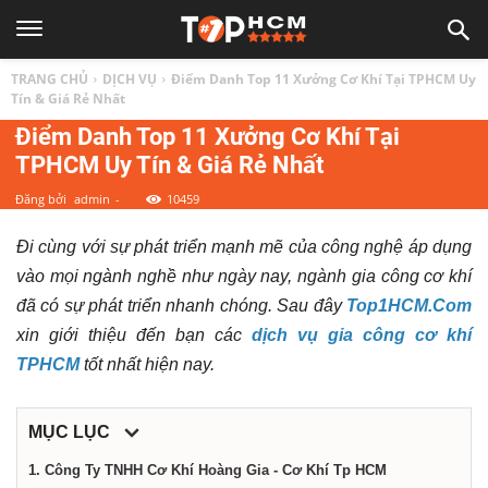
TOP
TRANG CHỦ
DỊCH VỤ
Điểm Danh Top 11 Xưởng Cơ Khí Tại TPHCM Uy
1
Tín & Giá Rẻ Nhất
Điểm Danh Top 11 Xưởng Cơ Khí Tại
TPHCM Uy Tín & Giá Rẻ Nhất
HCM
Đăng bởi
admin
-
10459
|
Đi cùng với sự phát triển mạnh mẽ của công nghệ áp dụng
vào mọi ngành nghề như ngày nay, ngành gia công cơ khí
Top
đã có sự phát triển nhanh chóng. Sau đây
Top1HCM.Com
xin giới thiệu đến bạn các
dịch vụ gia công cơ khí
địa
TPHCM
tốt nhất hiện nay.
điểm,
MỤC LỤC
1. Công Ty TNHH Cơ Khí Hoàng Gia - Cơ Khí Tp HCM