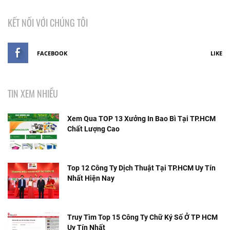
KẾT NỐI VỚI CHÚNG TÔI
FACEBOOK
LIKE
TIN XEM NHIỀU
Xem Qua TOP 13 Xưởng In Bao Bì Tại TP.HCM
Chất Lượng Cao
Top 12 Công Ty Dịch Thuật Tại TP.HCM Uy Tín
Nhất Hiện Nay
Truy Tìm Top 15 Công Ty Chữ Ký Số Ở TP HCM
Uy Tín Nhất