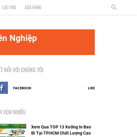
LƯU TRÚ
CỬA HÀNG
ên Nghiệp
ẾT NỐI VỚI CHÚNG TÔI
FACEBOOK
LIKE
IN XEM NHIỀU
Xem Qua TOP 13 Xưởng In Bao
Bì Tại TP.HCM Chất Lượng Cao