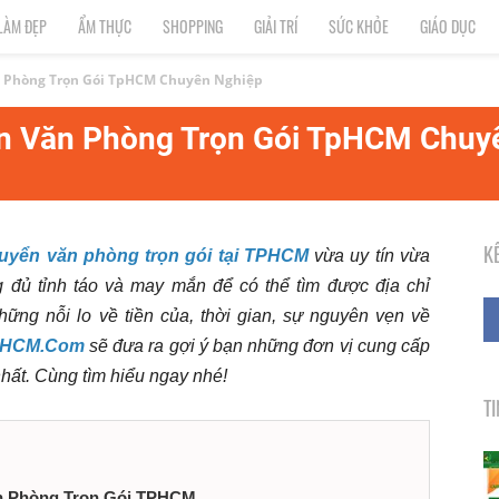
LÀM ĐẸP
ẨM THỰC
SHOPPING
GIẢI TRÍ
SỨC KHỎE
GIÁO DỤC
n Phòng Trọn Gói TpHCM Chuyên Nghiệp
ển Văn Phòng Trọn Gói TpHCM Chuy
K
huyển văn phòng trọn gói tại TPHCM
vừa uy tín vừa
 đủ tỉnh táo và may mắn để có thể tìm được địa chỉ
ng nỗi lo về tiền của, thời gian, sự nguyên vẹn về
1HCM.Com
sẽ đưa ra gợi ý bạn những đơn vị cung cấp
nhất. Cùng tìm hiểu ngay nhé!
T
n Phòng Trọn Gói TPHCM