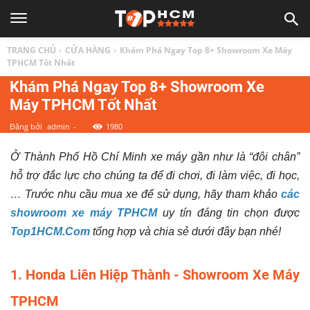
TOP
TRANG CHỦ
CỬA HÀNG
Khám Phá Ngay Top 8+ Showroom Xe Máy
1
TPHCM Tốt Nhất
Khám Phá Ngay Top 8+ Showroom Xe
Máy TPHCM Tốt Nhất
HCM
Đăng bởi
admin
-
1980
|
Ở Thành Phố Hồ Chí Minh xe máy gần như là “đôi chân”
hỗ trợ đắc lực cho chúng ta để đi chơi, đi làm việc, đi học,
Top
… Trước nhu cầu mua xe để sử dụng, hãy tham khảo
các
showroom xe máy TPHCM
uy tín đáng tin chọn được
địa
Top1HCM.Com
tổng hợp và chia sẻ dưới đây bạn nhé!
điểm,
1. Honda Liên Hiệp Thành - Showroom Xe Máy
TPHCM