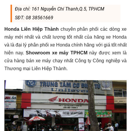
dịch
Địa chỉ: 161 Nguyễn Chí Thanh,Q.5, TP.HCM
SĐT: 08 38561669
vụ
Honda Liên Hiệp Thành
chuyên phân phối các dòng xe
tại
máy mới nhất và chất lượng tốt nhất của hãng xe Honda
và là đại lý phân phối xe Honda chính hãng với giá tốt nhất
Thành
hiện nay.
Showroom xe máy TPHCM
này được xem là
cửa hàng bán xe máy chạy nhất Công ty Công nghiệp và
Thương mại Liên Hiệp Thành.
phố
Hồ
Chí
Minh