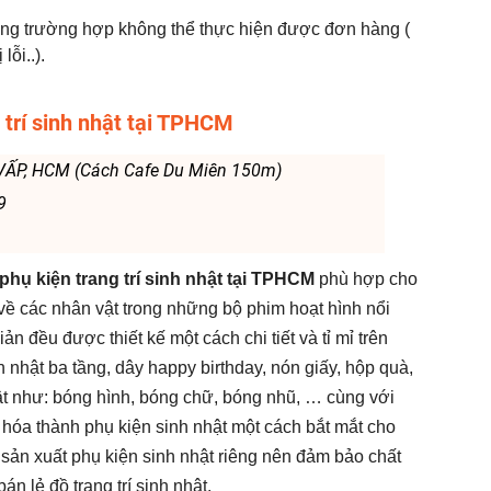
rong trường hợp không thể thực hiện được đơn hàng (
ỗi..).
g trí sinh nhật tại TPHCM
Ò VẤP, HCM (Cách Cafe Du Miên 150m)
9
hụ kiện trang trí sinh nhật tại TPHCM
phù hợp cho
ề về các nhân vật trong những bộ phim hoạt hình nổi
iản đều được thiết kế một cách chi tiết và tỉ mỉ trên
nhật ba tầng, dây happy birthday, nón giấy, hộp quà,
nhật như: bóng hình, bóng chữ, bóng nhũ, … cùng với
óa thành phụ kiện sinh nhật một cách bắt mắt cho
 sản xuất phụ kiện sinh nhật riêng nên đảm bảo chất
n lẻ đồ trang trí sinh nhật.