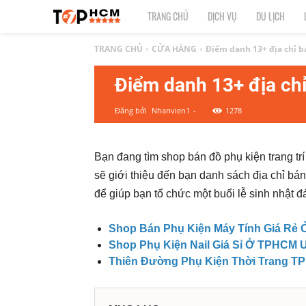
TOP
TRANG CHỦ
DỊCH VỤ
DU LỊCH
1
TRANG CHỦ
CỬA HÀNG
Điểm danh 13+ địa chỉ bá
Điểm danh 13+ địa chỉ
HCM
Đăng bởi
Nhanvien1
-
1278
|
Top
Bạn đang tìm shop bán đồ phụ kiện trang 
sẽ giới thiệu đến bạn danh sách địa chỉ bá
địa
để giúp bạn tổ chức một buổi lễ sinh nhật 
điểm,
Shop Bán Phụ Kiện Máy Tính Giá Rẻ
dịch
Shop Phụ Kiện Nail Giá Sỉ Ở TPHCM U
Thiên Đường Phụ Kiện Thời Trang T
vụ