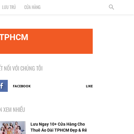
LƯU TRÚ
CỬA HÀNG
ại TPHCM
ẾT NỐI VỚI CHÚNG TÔI
FACEBOOK
LIKE
IN XEM NHIỀU
Lưu Ngay 10+ Cửa Hàng Cho
Thuê Áo Dài TPHCM Đẹp & Rẻ