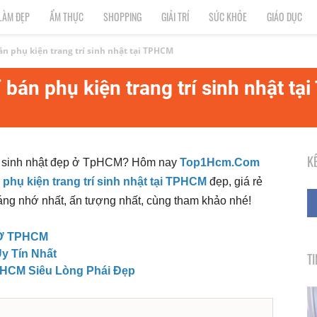
LÀM ĐẸP
ẨM THỰC
SHOPPING
GIẢI TRÍ
SỨC KHỎE
GIÁO DỤC
n phụ kiện trang trí sinh nhật tại TPHCM
 bán phụ kiện trang trí sinh nhật t
K
trí sinh nhật đẹp ở TpHCM? Hôm nay
Top1Hcm.Com
n
phụ kiện trang trí sinh nhật tại TPHCM
đẹp, giá rẻ
đáng nhớ nhất, ấn tượng nhất, cùng tham khảo nhé!
 Ở TPHCM
y Tín Nhất
T
PHCM Siêu Lòng Phái Đẹp