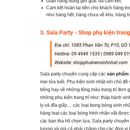
Giao hàng đúng giờ giấc đã cam kết.
Cam kết hoàn lại tiền cho khách hàng t
như hàng hết, hàng chưa về kho, hàng bị l
3. Sala Party - Shop phụ kiện tran
Địa chỉ: 1085 Phan Văn Trị, P10, G
Hotline: 09 4949 1535 | 0989 049 01
Website: shopphukiensinhnhat.com
Sala party chuyên cung cấp các
sản phẩm p
mọi lứa tuổi. Phụ kiện sinh nhật với chủ đ
tiếng hay về những tông màu trang trí đơn g
những phụ kiện trang trí như: tháp bánh sinh 
ly và đĩa giấy… các loại bong bóng sinh 
hàng loạt các loại bóng hình nhân vật được h
các bạn tha hồ chọn lựa. Sala party chuyên
lượng và giá cả phải chăng cho các đơn vị bá