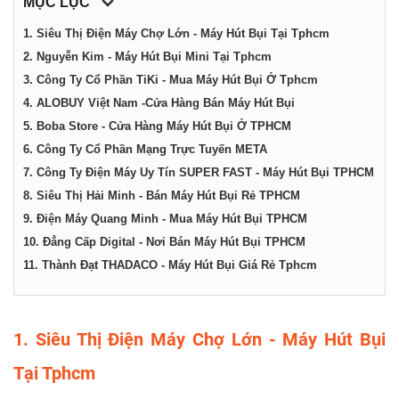
dịch
MỤC LỤC
1. Siêu Thị Điện Máy Chợ Lớn - Máy Hút Bụi Tại Tphcm
vụ
2. Nguyễn Kim - Máy Hút Bụi Mini Tại Tphcm
3. Công Ty Cổ Phần TiKi - Mua Máy Hút Bụi Ở Tphcm
4. ALOBUY Việt Nam -Cửa Hàng Bán Máy Hút Bụi
tại
5. Boba Store - Cửa Hàng Máy Hút Bụi Ở TPHCM
6. Công Ty Cổ Phần Mạng Trực Tuyến META
Thành
7. Công Ty Điện Máy Uy Tín SUPER FAST - Máy Hút Bụi TPHCM
8. Siêu Thị Hải Minh - Bán Máy Hút Bụi Rẻ TPHCM
phố
9. Điện Máy Quang Minh - Mua Máy Hút Bụi TPHCM
10. Đẳng Cấp Digital - Nơi Bán Máy Hút Bụi TPHCM
11. Thành Đạt THADACO - Máy Hút Bụi Giá Rẻ Tphcm
Hồ
Chí
1. Siêu Thị Điện Máy Chợ Lớn - Máy Hút Bụi
Tại Tphcm
Minh