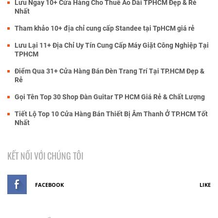
Lưu Ngay 10+ Cửa Hàng Cho Thuê Áo Dài TPHCM Đẹp & Rẻ
Nhất
Tham khảo 10+ địa chỉ cung cấp Standee tại TpHCM giá rẻ
Lưu Lại 11+ Địa Chỉ Uy Tín Cung Cấp Máy Giặt Công Nghiệp Tại
TPHCM
Điểm Qua 31+ Cửa Hàng Bán Đèn Trang Trí Tại TP.HCM Đẹp &
Rẻ
Gọi Tên Top 30 Shop Đàn Guitar TP HCM Giá Rẻ & Chất Lượng
Tiết Lộ Top 10 Cửa Hàng Bán Thiết Bị Âm Thanh Ở TP.HCM Tốt
Nhất
KẾT NỐI VỚI CHÚNG TÔI
FACEBOOK
LIKE