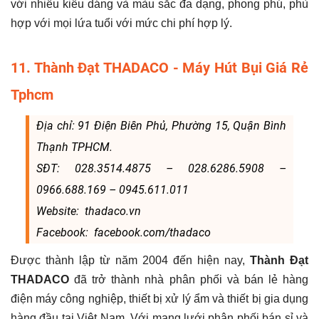
với nhiều kiểu dáng và màu sắc đa dạng, phong phú, phù
hợp với mọi lứa tuổi với mức chi phí hợp lý.
11. Thành Đạt THADACO - Máy Hút Bụi Giá Rẻ
Tphcm
Địa chỉ: 91 Điện Biên Phủ, Phường 15, Quận Bình
Thạnh TPHCM.
SĐT: 028.3514.4875 – 028.6286.5908 –
0966.688.169 – 0945.611.011
Website: thadaco.vn
Facebook: facebook.com/thadaco
Được thành lập từ năm 2004 đến hiện nay,
Thành Đạt
THADACO
đã trở thành nhà phân phối và bán lẻ hàng
điện máy công nghiệp, thiết bị xử lý ẩm và thiết bị gia dụng
hàng đầu tại Việt Nam. Với mạng lưới phân phối bán sỉ và