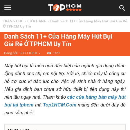
TOP
TRANG CHỦ
CỬA HÀNG
Danh Sách 11+ Cửa Hàng Máy Hút Bụi Giá Rẻ
1
Ở TPHCM Uy Tín
Danh Sách 11+ Cửa Hàng Máy Hút Bụi
Giá Rẻ Ở TPHCM Uy Tín
HCM
Đăng bởi
SEO.T1HCM
-
3329
|
Máy hút bụi là món quà đặc biệt của ngành gia dụng dành
tặng dành cho chị em nội trợ. Bởi lẽ, chiếc máy là công cụ
Top
hỗ trợ cực kì đắc lực cho việc vệ sinh nhà ở hàng ngày.
Nếu gia đình bạn chưa sở hữu thiết bị tiện dụng này thì
địa
nên tậu ngay nhé. Tham khảo
các cửa hàng bán máy hút
bụi tại tphcm
mà
Top1HCM.Com
mang đến dưới đây để
điểm,
mua sắm nhé!