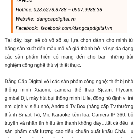
TP.HCM.
Hotline: 028.6278.8788 – 0907.9988.38
Website: dangcapdigital.vn
Facebook: facebook.com/dangcapdigital.vn
Tại đây, bạn sẽ có vô số sự lựa chọn dành cho mình từ
hãng sản xuất đến mẫu mã và giá thành bởi vì sự đa dạng
các sản phẩm hiện có mang đến cho bạn những trải
nghiệm công nghệ thú vị thiết thực.
Đẳng Cấp Digital với các sản phẩm công nghệ: thiết bị nhà
thông minh Xiaomi, camera thể thao Sjcam, Flycam,
gimbal Dji, máy hút bụi thông minh iLife, đồng hồ định vị trẻ
em, định vị siêu nhỏ, Android Tv Box (nâng cấp Tv thường
thành Smart Tv), Mic Karaoke kèm loa, Camera IP 360, bộ
truyền và nhận tín hiệu âm thanh không dây…tất cả đều là
sản phẩm chất lượng cao tiêu chuẩn xuất khẩu Châu u