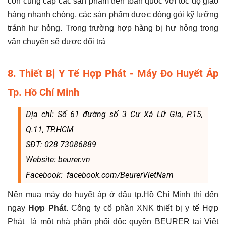
còn cung cấp các sản phẩm trên toàn quốc với tốc độ giao
hàng nhanh chóng, các sản phẩm được đóng gói kỹ lưỡng
tránh hư hỏng. Trong trường hợp hàng bị hư hỏng trong
vận chuyển sẽ được đổi trả
8. Thiết Bị Y Tế Hợp Phát - Máy Đo Huyết Áp
Tp. Hồ Chí Minh
Địa chỉ: Số 61 đường số 3 Cư Xá Lữ Gia, P.15,
Q.11, TP.HCM
SĐT: 028 73086889
Website: beurer.vn
Facebook: facebook.com/BeurerVietNam
Nên mua máy đo huyết áp ở đâu tp.Hồ Chí Minh thì đến
ngay
Hợp Phát.
Công ty cổ phần XNK thiết bị y tế Hợp
Phát là một nhà phân phối độc quyền BEURER tại Việt