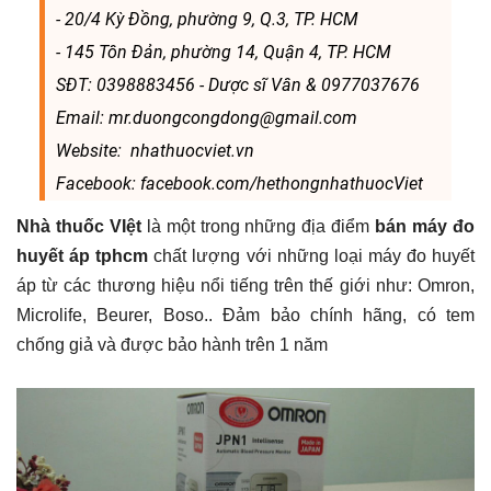
- 20/4 Kỳ Đồng, phường 9, Q.3, TP. HCM
- 145 Tôn Đản, phường 14, Quận 4, TP. HCM
SĐT: 0398883456 - Dược sĩ Vân & 0977037676
Email: mr.duongcongdong@gmail.com
Website: nhathuocviet.vn
Facebook: facebook.com/hethongnhathuocViet
Nhà thuốc VIệt
là một trong những địa điểm
bán máy đo
huyết áp tphcm
chất lượng với những loại máy đo huyết
áp từ các thương hiệu nổi tiếng trên thế giới như: Omron,
Microlife, Beurer, Boso.. Đảm bảo chính hãng, có tem
chống giả và được bảo hành trên 1 năm