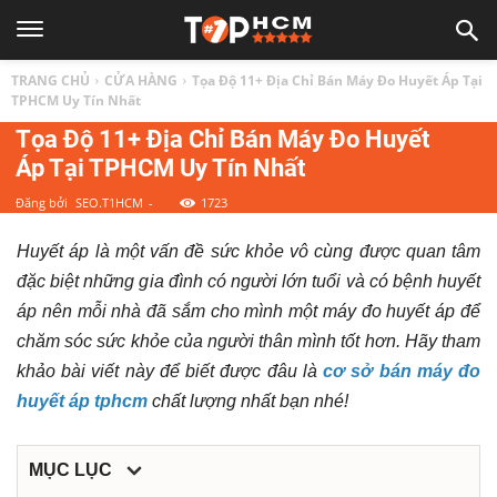
TOP
TRANG CHỦ
CỬA HÀNG
Tọa Độ 11+ Địa Chỉ Bán Máy Đo Huyết Áp Tại
1
TPHCM Uy Tín Nhất
Tọa Độ 11+ Địa Chỉ Bán Máy Đo Huyết
Áp Tại TPHCM Uy Tín Nhất
HCM
Đăng bởi
SEO.T1HCM
-
1723
|
Huyết áp là một vấn đề sức khỏe vô cùng được quan tâm
đặc biệt những gia đình có người lớn tuổi và có bệnh huyết
Top
áp nên mỗi nhà đã sắm cho mình một máy đo huyết áp để
chăm sóc sức khỏe của người thân mình tốt hơn. Hãy tham
địa
khảo bài viết này để biết được đâu là
cơ sở bán máy đo
huyết áp tphcm
chất lượng nhất bạn nhé!
điểm,
MỤC LỤC