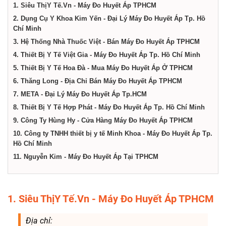
dịch
1. Siêu ThịY Tế.Vn - Máy Đo Huyết Áp TPHCM
2. Dụng Cụ Y Khoa Kim Yến - Đại Lý Máy Đo Huyết Áp Tp. Hồ
Chí Minh
vụ
3. Hệ Thống Nhà Thuốc Việt - Bán Máy Đo Huyết Áp TPHCM
4. Thiết Bị Y Tế Việt Gia - Máy Đo Huyết Áp Tp. Hồ Chí Minh
tại
5. Thiết Bị Y Tế Hoa Đà - Mua Máy Đo Huyết Áp Ở TPHCM
6. Thăng Long - Địa Chỉ Bán Máy Đo Huyết Áp TPHCM
Thành
7. META - Đại Lý Máy Đo Huyết Áp Tp.HCM
8. Thiết Bị Y Tế Hợp Phát - Máy Đo Huyết Áp Tp. Hồ Chí Minh
9. Công Ty Hùng Hy - Cửa Hàng Máy Đo Huyết Áp TPHCM
phố
10. Công ty TNHH thiết bị y tế Minh Khoa - Máy Đo Huyết Áp Tp.
Hồ Chí Minh
Hồ
11. Nguyễn Kim - Máy Đo Huyết Áp Tại TPHCM
Chí
1. Siêu ThịY Tế.Vn - Máy Đo Huyết Áp TPHCM
Minh
Địa chỉ: