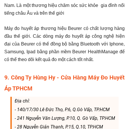
Nam. Là một thương hiệu chăm sóc sức khỏe gia đình nổi
tiếng châu Âu và trên thế giới
Máy đo huyết áp thương hiệu Beurer có chất lượng hàng
đầu thế giới. Các dòng máy đo huyết áp công nghệ hiện
đại của Beurer có thể đồng bộ bằng Bluetooth với Iphone,
Samsung, Ipad bằng phần mềm Beurer HealthManage để
có thể theo dõi kết quả đo một cách tốt nhất.
9. Công Ty Hùng Hy - Cửa Hàng Máy Đo Huyết
Áp TPHCM
Địa chỉ:
- 140/17/30 Lê Đức Thọ, P.6, Q.Gò Vấp, TP.HCM
​​​​​​​- 241 Nguyễn Văn Lượng, P.10, Q. Gò Vấp, TP.HCM
​​​​​​​- 28 Nguyễn Giản Thanh, P.15, Q.10, TP.HCM