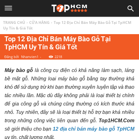
TOP
TRANG CHỦ
CỬA HÀNG
Top 12 Địa Chỉ Bán Máy Bào Gỗ Tại TpHCM
1
Uy Tín & Giá Tốt
Top 12 Địa Chỉ Bán Máy Bào Gỗ Tại
TpHCM Uy Tín & Giá Tốt
HCM
Đăng bởi
Nhanvien1
-
2218
|
Máy bào gỗ
là công cụ điện có khả năng làm sạch, láng
bề mặt gỗ. Những loại máy bào gỗ bằng tay thường khá
Top
khó để sử dụng trừ khi bạn thường xuyên luyện tập và thao
tác nhiều lần. Mặc dù đây không phải là loại thiết bị chính
địa
để gia công gỗ và chúng cũng thường có kích thước khá
nhỏ. Tuy nhiên, đây sẽ là loại thiết bị hỗ trợ bạn khá nhiều
điểm,
trong những công việc liên quan đến gỗ.
Top1HCM.Com
sẽ giới thiệu cho bạn
12 địa chỉ bán máy bào gỗ TpHCM
uy tín, chất lượng nhất.