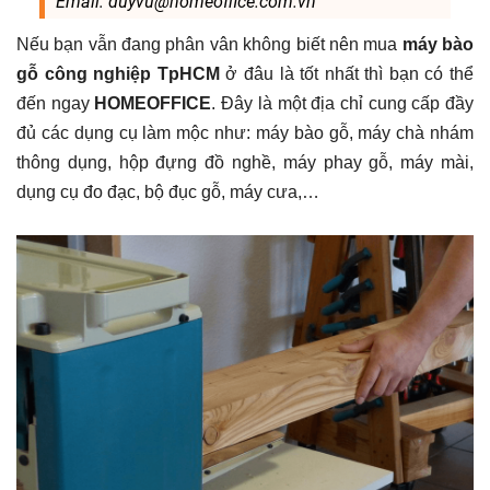
Email: duyvu@homeoffice.com.vn
Nếu bạn vẫn đang phân vân không biết nên mua
máy bào
gỗ công nghiệp TpHCM
ở đâu là tốt nhất thì bạn có thể
đến ngay
HOMEOFFICE
. Đây là một địa chỉ cung cấp đầy
đủ các dụng cụ làm mộc như: máy bào gỗ, máy chà nhám
thông dụng, hộp đựng đồ nghề, máy phay gỗ, máy mài,
dụng cụ đo đạc, bộ đục gỗ, máy cưa,…