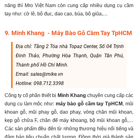
năng thì Mro Việt Nam còn cung cấp nhiều dụng cụ cầm
tay như: cờ lê, bộ đục, dao cạo, búa, bộ giũa,…
9. Minh Khang - Máy Bào Gỗ Cầm Tay TpHCM
Địa chỉ: Tầng 2 Tòa nhà Topaz Center, Số 04 Trịnh
Đình Thảo, Phường Hòa Thạnh, Quận Tân Phú,
Thành phố Hồ Chí Minh.
Email: sales@mike.vn
Hotline: 098.712.3398
Công ty cổ phần thiết bị
Minh Khang
chuyên cung cấp các
dụng cụ làm mộc như:
máy bào gỗ cầm tay TpHCM
, mũi
khoan gỗ, mũi phay gỗ, dao phay, vòng chặn mũi khoan,
kẹp gỗ chữa F, chân để máy khoang, bộ mũi khoan gỗ,…
Các sản phẩm đều đến từ những thương hiệu nổi tiếng và
đảm bảo tiêu chuẩn chất lượng. Đồng thời giá thành sản