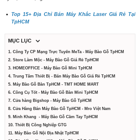
dịch
Top 15+ Địa Chỉ Bán Máy Khắc Laser Giá Rẻ Tại
vụ
TpHCM
tại
MỤC LỤC
1. Công Ty CP Mạng Trực Tuyến MeTa - Máy Bào Gỗ TpHCM
Thành
2. Store Làm Mộc - Máy Bào Gỗ Giá Rẻ TpHCM
3. HOMEOFFICE - Máy Bào Gỗ Mini TpHCM
phố
4. Trung Tâm Thiết Bị - Bán Máy Bào Gỗ Giá Rẻ TpHCM
5. Máy Bào Gỗ Bàn TpHCM - TMT HOME MART
6. Công Cụ Tốt - Máy Bào Gỗ Bàn Mini TpHCM
Hồ
7. Cửa hàng Bigshop - Máy Bào Gỗ TpHCM
8. Cửa Hàng Bán Máy Bào Gỗ TpHCM - Mro Việt Nam
Chí
9. Minh Khang - Máy Bào Gỗ Cầm Tay TpHCM
10. Thiết Bị Công Nghiệp GTG
Minh
11. Máy Bào Gỗ Nội Địa Nhật TpHCM