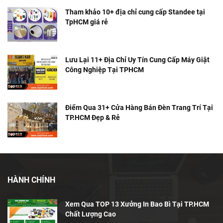
Tham khảo 10+ địa chỉ cung cấp Standee tại
TpHCM giá rẻ
Lưu Lại 11+ Địa Chỉ Uy Tín Cung Cấp Máy Giặt
Công Nghiệp Tại TPHCM
Điểm Qua 31+ Cửa Hàng Bán Đèn Trang Trí Tại
TP.HCM Đẹp & Rẻ
HÀNH CHÍNH
Xem Qua TOP 13 Xưởng In Bao Bì Tại TP.HCM
Chất Lượng Cao