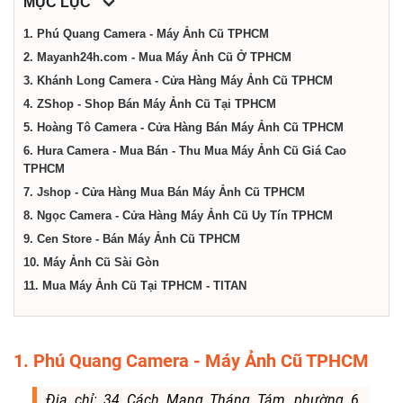
dịch
MỤC LỤC
1. Phú Quang Camera - Máy Ảnh Cũ TPHCM
vụ
2. Mayanh24h.com - Mua Máy Ảnh Cũ Ở TPHCM
3. Khánh Long Camera - Cửa Hàng Máy Ảnh Cũ TPHCM
4. ZShop - Shop Bán Máy Ảnh Cũ Tại TPHCM
tại
5. Hoàng Tô Camera - Cửa Hàng Bán Máy Ảnh Cũ TPHCM
6. Hura Camera - Mua Bán - Thu Mua Máy Ảnh Cũ Giá Cao
Thành
TPHCM
7. Jshop - Cửa Hàng Mua Bán Máy Ảnh Cũ TPHCM
phố
8. Ngọc Camera - Cửa Hàng Máy Ảnh Cũ Uy Tín TPHCM
9. Cen Store - Bán Máy Ảnh Cũ TPHCM
10. Máy Ảnh Cũ Sài Gòn
Hồ
11. Mua Máy Ảnh Cũ Tại TPHCM - TITAN
Chí
1. Phú Quang Camera - Máy Ảnh Cũ TPHCM
Minh
Địa chỉ: 34 Cách Mạng Tháng Tám, phường 6,