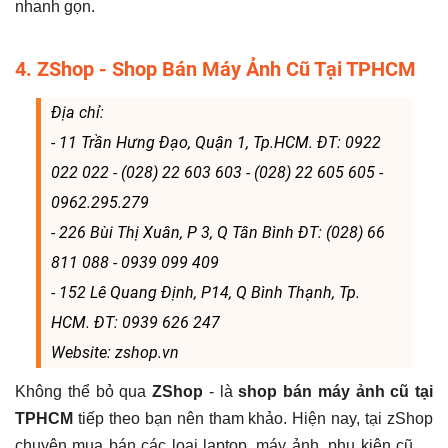
nhanh gọn.
4. ZShop - Shop Bán Máy Ảnh Cũ Tại TPHCM
Địa chỉ:
- 11 Trần Hưng Đạo, Quận 1, Tp.HCM. ĐT: 0922
022 022 - (028) 22 603 603 - (028) 22 605 605 -
0962.295.279
- 226 Bùi Thị Xuân, P 3, Q Tân Bình ĐT: (028) 66
811 088 - 0939 099 409
- 152 Lê Quang Định, P14, Q Bình Thạnh, Tp.
HCM. ĐT: 0939 626 247
Website: zshop.vn
Không thể bỏ qua
ZShop
- là
shop bán máy ảnh cũ tại
TPHCM
tiếp theo bạn nên tham khảo. Hiện nay, tại zShop
chuyên mua bán các loại laptop, máy ảnh, phụ kiện cũ,…