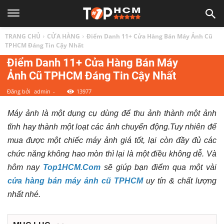
TOP
TRANG CHỦ
CỬA HÀNG
Điểm Danh 11+ Cửa Hàng Bán Máy Ảnh Cũ
1
TPHCM Đáng Tin Cậy Nhất
Điểm Danh 11+ Cửa Hàng Bán Máy
Ảnh Cũ TPHCM Đáng Tin Cậy Nhất
HCM
Đăng bởi
admin
-
13977
|
Máy ảnh là một dụng cụ dùng để thu ảnh thành một ảnh
tĩnh hay thành một loạt các ảnh chuyển động.Tuy nhiên để
Top
mua được một chiếc máy ảnh giá tốt, lại còn đầy đủ các
chức năng không hao mòn thì lại là một điều không dễ. Và
địa
hôm nay
Top1HCM.Com
sẽ giúp bạn điểm qua một vài
cửa hàng bán máy ảnh cũ TPHCM
uy tín & chất lượng
điểm,
nhất nhé.