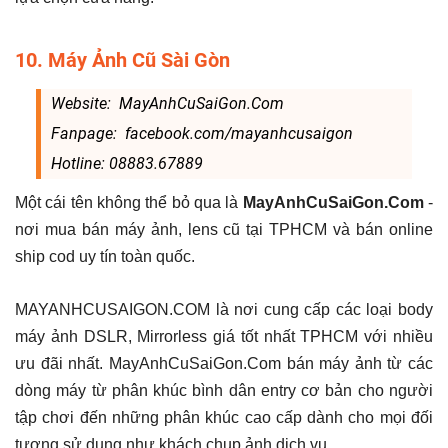
10. Máy Ảnh Cũ Sài Gòn
Website: MayAnhCuSaiGon.Com
Fanpage: facebook.com/mayanhcusaigon
Hotline: 08883.67889
Một cái tên không thể bỏ qua là
MayAnhCuSaiGon.Com
-
nơi mua bán máy ảnh, lens cũ tại TPHCM và bán online
ship cod uy tín toàn quốc.
MAYANHCUSAIGON.COM là nơi cung cấp các loại body
máy ảnh DSLR, Mirrorless giá tốt nhất TPHCM với nhiều
ưu đãi nhất. MayAnhCuSaiGon.Com bán máy ảnh từ các
dòng máy từ phân khúc bình dân entry cơ bản cho người
tập chơi đến những phân khúc cao cấp dành cho mọi đối
tượng sử dụng như khách chụp ảnh dịch vụ.