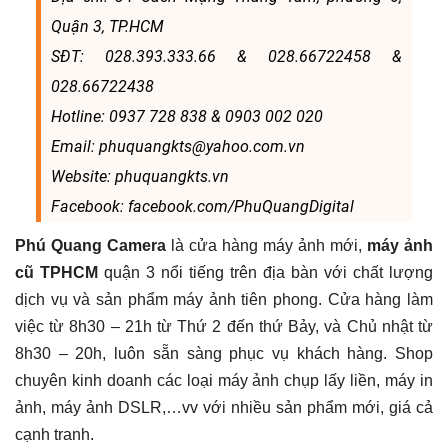
Quận 3, TP.HCM
SĐT: 028.393.333.66 & 028.66722458 &
028.66722438
Hotline: 0937 728 838 & 0903 002 020
Email: phuquangkts@yahoo.com.vn
Website: phuquangkts.vn
Facebook: facebook.com/PhuQuangDigital
Phú Quang Camera
là cửa hàng máy ảnh mới,
máy ảnh
cũ TPHCM
quận 3 nổi tiếng trên địa bàn với chất lượng
dịch vụ và sản phẩm máy ảnh tiên phong. Cửa hàng làm
việc từ 8h30 – 21h từ Thứ 2 đến thứ Bảy, và Chủ nhật từ
8h30 – 20h, luôn sẵn sàng phục vụ khách hàng. Shop
chuyên kinh doanh các loại máy ảnh chụp lấy liền, máy in
ảnh, máy ảnh DSLR,…vv với nhiều sản phẩm mới, giá cả
cạnh tranh.