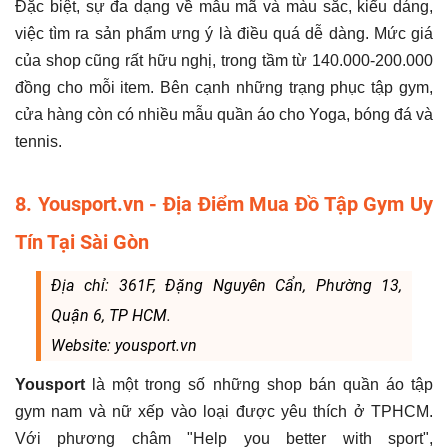
Đặc biệt, sự đa dạng về mẫu mã và màu sắc, kiểu dáng,
việc tìm ra sản phẩm ưng ý là điều quá dễ dàng. Mức giá
của shop cũng rất hữu nghị, trong tầm từ 140.000-200.000
đồng cho mỗi item. Bên cạnh những trạng phục tập gym,
cửa hàng còn có nhiều mẫu quần áo cho Yoga, bóng đá và
tennis.
8. Yousport.vn - Địa Điểm Mua Đồ Tập Gym Uy
Tín Tại Sài Gòn
Địa chỉ: 361F, Đặng Nguyên Cẩn, Phường 13,
Quận 6, TP HCM.
Website: yousport.vn
Yousport
là một trong số những shop bán quần áo tập
gym nam và nữ xếp vào loại được yêu thích ở TPHCM.
Với phương châm "Help you better with sport",