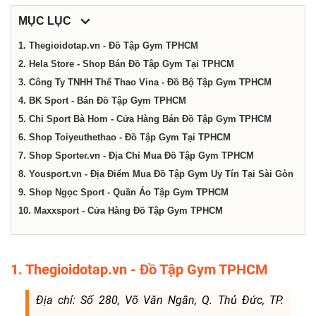
dịch
MỤC LỤC
vụ
1. Thegioidotap.vn - Đồ Tập Gym TPHCM
2. Hela Store - Shop Bán Đồ Tập Gym Tại TPHCM
3. Công Ty TNHH Thể Thao Vina - Đồ Bộ Tập Gym TPHCM
tại
4. BK Sport - Bán Đồ Tập Gym TPHCM
5. Chi Sport Bà Hom - Cửa Hàng Bán Đồ Tập Gym TPHCM
Thành
6. Shop Toiyeuthethao - Đồ Tập Gym Tại TPHCM
7. Shop Sporter.vn - Địa Chỉ Mua Đồ Tập Gym TPHCM
phố
8. Yousport.vn - Địa Điểm Mua Đồ Tập Gym Uy Tín Tại Sài Gòn
9. Shop Ngọc Sport - Quần Áo Tập Gym TPHCM
10. Maxxsport - Cửa Hàng Đồ Tập Gym TPHCM
Hồ
Chí
1. Thegioidotap.vn - Đồ Tập Gym TPHCM
Minh
Địa chỉ: Số 280, Võ Văn Ngân, Q. Thủ Đức, TP.