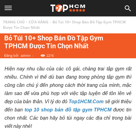
TOP
TRANG CHỦ
CỬA HÀNG
Bỏ Túi 10+ Shop Bán Đồ Tập Gym TPHCM
1
Được Tin Chọn Nhất
Bỏ Túi 10+ Shop Bán Đồ Tập Gym
TPHCM Được Tin Chọn Nhất
HCM
Đăng bởi
admin
-
2216
|
Hiện nay nhu cầu của các cô gái, chàng trai tập gym rất
nhiều. Chính vì thế dù bạn đang trong phòng tập gym thì
Top
cũng cần chú ý đến phong cách thời trang của mình, mặc
làm sao để vừa phù hợp với việc tập luyện để tôn lên vẻ
địa
đẹp của bản thân. Vì lý do đó
Top1HCM.Com
sẽ giới thiệu
đến bạn
top 10 shop bán đồ tập gym TPHCM
được tin
điểm,
chọn nhất. Các bạn hãy bỏ túi ngay các địa chỉ trong bài
viết này nhé!