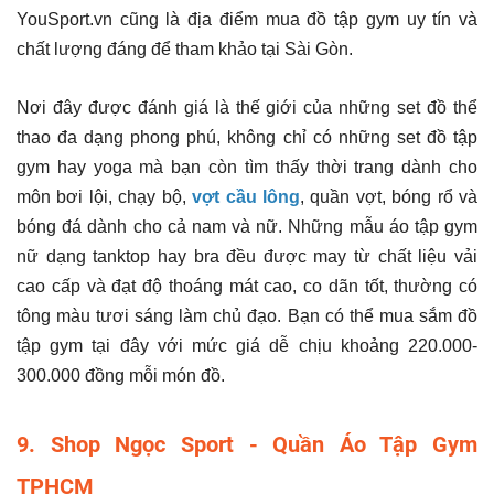
YouSport.vn cũng là địa điểm mua đồ tập gym uy tín và
chất lượng đáng để tham khảo tại Sài Gòn.
Nơi đây được đánh giá là thế giới của những set đồ thể
thao đa dạng phong phú, không chỉ có những set đồ tập
gym hay yoga mà bạn còn tìm thấy thời trang dành cho
môn bơi lội, chạy bộ,
vợt cầu lông
, quần vợt, bóng rổ và
bóng đá dành cho cả nam và nữ. Những mẫu áo tập gym
nữ dạng tanktop hay bra đều được may từ chất liệu vải
cao cấp và đạt độ thoáng mát cao, co dãn tốt, thường có
tông màu tươi sáng làm chủ đạo. Bạn có thể mua sắm đồ
tập gym tại đây với mức giá dễ chịu khoảng 220.000-
300.000 đồng mỗi món đồ.
9. Shop Ngọc Sport - Quần Áo Tập Gym
TPHCM