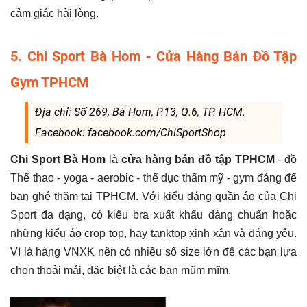
cảm giác hài lòng.
5. Chi Sport Bà Hom - Cửa Hàng Bán Đồ Tập
Gym TPHCM
Địa chỉ: Số 269, Bà Hom, P.13, Q.6, TP. HCM.
Facebook: facebook.com/ChiSportShop
Chi Sport Bà Hom
là
cửa hàng bán đồ tập TPHCM
- đồ
Thể thao - yoga - aerobic - thể dục thẩm mỹ - gym đáng để
bạn ghé thăm tại TPHCM. Với kiểu dáng quần áo của Chi
Sport đa dạng, có kiểu bra xuất khẩu dáng chuẩn hoặc
những kiểu áo crop top, hay tanktop xinh xắn và đáng yêu.
Vì là hàng VNXK nên có nhiều số size lớn để các bạn lựa
chọn thoải mái, đặc biệt là các bạn mũm mĩm.