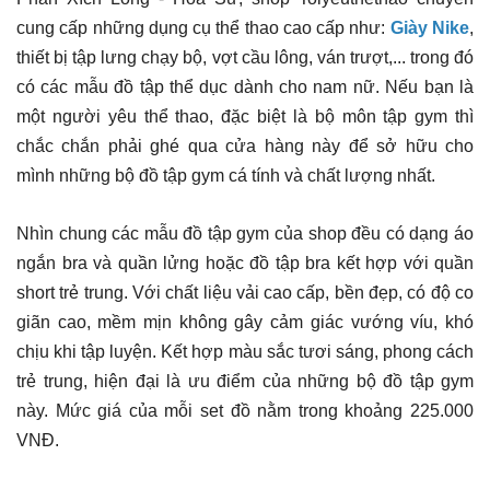
cung cấp những dụng cụ thể thao cao cấp như:
Giày Nike
,
thiết bị tập lưng chạy bộ, vợt cầu lông, ván trượt,... trong đó
có các mẫu đồ tập thể dục dành cho nam nữ. Nếu bạn là
một người yêu thể thao, đặc biệt là bộ môn tập gym thì
chắc chắn phải ghé qua cửa hàng này để sở hữu cho
mình những bộ đồ tập gym cá tính và chất lượng nhất.
Nhìn chung các mẫu đồ tập gym của shop đều có dạng áo
ngắn bra và quần lửng hoặc đồ tập bra kết hợp với quần
short trẻ trung. Với chất liệu vải cao cấp, bền đẹp, có độ co
giãn cao, mềm mịn không gây cảm giác vướng víu, khó
chịu khi tập luyện. Kết hợp màu sắc tươi sáng, phong cách
trẻ trung, hiện đại là ưu điểm của những bộ đồ tập gym
này. Mức giá của mỗi set đồ nằm trong khoảng 225.000
VNĐ.