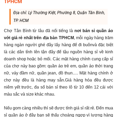
TPHCM
Địa chỉ: Lý Thường Kiệt, Phường 8, Quận Tân Bình,
TP. HCM
Chợ Tân Bình từ lâu đã nổi tiếng là
nơi bán sỉ quần áo
với giá rẻ nhất trên địa bàn TPHCM
, mỗi ngày hàng trăm
hàng ngàn người ghé đây lấy hàng để đi buônvà đặc biệt
là các dân tỉnh lên tận đây để tậu nguồn hàng sỉ về kinh
doanh shop hoặc bỏ mối. Các mặt hàng chính cung cấp sỉ
của chợ này bao gồm: quần áo trẻ em, quần áo thời trang
nữ, váy đầm nữ, quần jean, đồ thun…. Mặt hàng chính ở
chợ này đều là hàng may sẵn.Giá hàng hóa đều được
niêm yết trước, đa số bán sỉ theo lô từ 10 đến 12 cái với
màu sắc và size khác nhau.
Nếu gom càng nhiều thì sẽ được tính giá sỉ rất rẻ. Đến mua
sỉ quần áo ở đây bạn sẽ thấy choáng ngợp vì lượng hàng