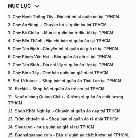
dịch
MỤC LỤC
1. Chợ Hạnh Thông Tây - Địa chỉ bỏ sỉ quần áo tại TPHCM.
vụ
2. Chợ An Đông - Chuyên bỏ sỉ quần áo tại TPHCM.
3. Chợ Bà Chiểu - Mua sỉ quần áo ở đâu tốt tại TPHCM
tại
4. Chợ Bến Thành - Địa chỉ bán sỉ quần áo tại TPHCM.
5. Chợ Tân Định - Chuyên bỏ sỉ quần áo giá rẻ tại TPHCM.
Thành
6. Chợ Phạm Văn Hai - Bán quần áo giá sỉ tại TPHCM
7. Chợ Tân Bình - Địa chỉ lấy sỉ quần áo lớn tại TPHCM
8. Chợ Bình Tây - Chợ bán quần áo giá sỉ tại TPHCM
phố
9. Soi 19 house – Shop bán sỉ quần áo Thái Lan tại TPHCM
10. Beekid – Shop bỏ sỉ quần áo trẻ em tại TPHCM
Hồ
11. Nguồn hàng Quảng Châu - Xưởng sỉ quần áo chất lượng
TPHCM
Chí
12. Shop Khởi Nghiệp - Chuyên sỉ quần áo đẹp tại TPHCM
13. Trùm chuyên sỉ – Shop bán sỉ quần áo rẻ nhất TPHCM
14. Sieusi.vn - mua quần áo giá sỉ tại TPHCM.
Minh
15. Buonsiquanao.com - Bán sỉ quần áo chất lượng tại TPHCM.