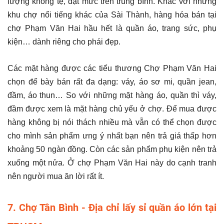
lượng không tệ, đạt mức trên trung bình. Khác với những
khu chợ nổi tiếng khác của Sài Thành, hàng hóa bán tại
chợ Phạm Văn Hai hầu hết là quần áo, trang sức, phụ
kiện… dành riêng cho phái đẹp.
Các mặt hàng được các tiểu thương Chợ Phạm Văn Hai
chọn để bày bán rất đa dạng: váy, áo sơ mi, quần jean,
đầm, áo thun… So với những mặt hàng áo, quần thì váy,
đầm được xem là mặt hàng chủ yếu ở chợ. Để mua được
hàng không bị nói thách nhiều mà vẫn có thể chọn được
cho mình sản phẩm ưng ý nhất bạn nên trả giá thấp hơn
khoảng 50 ngàn đồng. Còn các sản phẩm phụ kiện nên trả
xuống một nửa. Ở chợ Phạm Văn Hai này do cạnh tranh
nên người mua ăn lời rất ít.
7. Chợ Tân Bình - Địa chỉ lấy sỉ quần áo lớn tại