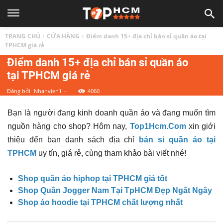
TOP
TRANG CHỦ
CỬA HÀNG
Điểm danh 15+ địa chỉ bán sỉ quần áo tại
1
TPHCM giá rẻ
Điểm danh 15+ địa chỉ bán sỉ quần áo
tại TPHCM giá rẻ
HCM
Đăng bởi
Nhanvien1
-
4060
|
Bạn là người đang kinh doanh quần áo và đang muốn tìm
nguồn hàng cho shop? Hôm nay,
Top1Hcm.Com
xin giới
Top
thiệu đến bạn danh sách địa chỉ
bán sỉ quần áo tại
TPHCM
uy tín, giá rẻ, cùng tham khảo bài viết nhé!
địa
Shop quần áo hiphop tại TPHCM giá tốt
Shop Quần Jogger Nam Tại TpHCM Đẹp Ngất Ngây
điểm,
Shop áo hoodie tại TPHCM chất lượng nhất