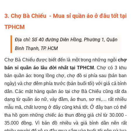
3. Chợ Bà Chiểu - Mua sỉ quần áo ở đâu tốt tại
TPHCM
Địa chỉ: Số 40 đường Diên Hồng, Phường 1, Quận
Bình Thạnh, TP. HCM
Chợ Bà Chiểu được biết đến là một trong những ngôi
chợ
bán sỉ quần áo lâu đời nhất tại TPHCM
. Chợ có 3 khu
bán quần áo: trong lồng chợ, chợ đồ si phía sau (bán ban
ngày) và chợ đêm phía trước (bán buổi tối) với giá cả bình
dân. Các mặt hàng quần áo tại chợ Bà Chiểu cũng rất đa
dạng từ quần áo nữ, váy đầm, áo thun, sơ mi,… rất nhiều
mẫu mã, chất lượng ở đây cũng khá tốt. Ở đây bạn có thể
tha hồ gom những chiếc áo thun đồng giá chỉ từ 30.000 -
35.000 đồng. Vì bán đồ nhiều và giá bình dân nên rất
nhiều người đổ xô ra đây mua sắm vào buổi tối nên cứ lựa