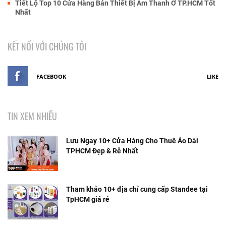
Tiết Lộ Top 10 Cửa Hàng Bán Thiết Bị Âm Thanh Ở TP.HCM Tốt
Nhất
KẾT NỐI VỚI CHÚNG TÔI
FACEBOOK
LIKE
TIN XEM NHIỀU
Lưu Ngay 10+ Cửa Hàng Cho Thuê Áo Dài
TPHCM Đẹp & Rẻ Nhất
Tham khảo 10+ địa chỉ cung cấp Standee tại
TpHCM giá rẻ