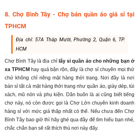
8. Chợ Bình Tây - Chợ bán quần áo giá sỉ tại
TPHCM
Địa chỉ: 57A Tháp Mười, Phường 2, Quận 6, TP.
HCM
Chợ Bình Tây là địa chỉ
lấy sỉ quần áo cho những bạn ở
xa TPHCM
hay quá bận rộn, đây là chợ sỉ chuyên mọi thứ
chứ không chỉ riêng mặt hàng thời trang. Nơi đây là nơi
bán sỉ tất cả mặt hàng thời trang như quần áo, giày dép, túi
xách, mũ nón và phụ kiện. Dân buôn là ai cũng biết tiếng
chợ này, nó còn được gọi là Chợ Lớn chuyên kinh doanh
hàng sỉ với mức giá thấp nhất có thể. Nếu chưa đến Chợ
Bình Tây bao giờ thì hãy ghé qua đây để tìm hiểu bạn nhé,
chắc chắn bạn sẽ rất thích thú nơi này đấy.