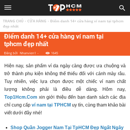
TOP
TRANG CHỦ
CỬA HÀNG
Điểm danh 14+ cửa hàng ví nam tại tphcm
1
đẹp nhất
Điểm danh 14+ cửa hàng ví nam tại
tphcm đẹp nhất
HCM
Đăng bởi
Nhanvien1
-
1645
|
Hiện nay, sản phẩm ví da ngày càng được ưa chuộng và
trở thành phụ kiện không thể thiếu đối với cánh mày râu.
Top
Tuy nhiên, việc lựa chọn được một chiếc ví nam chất
lượng không phải là điều dễ dàng. Hôm nay,
địa
Top1Hcm.Com
xin giới thiệu đến bạn danh sách các địa
chỉ cung cấp
ví nam tại TPHCM
uy tín, cùng tham khảo bài
điểm,
viết dưới đây nhé!
Shop Quần Jogger Nam Tại TpHCM Đẹp Ngất Ngây