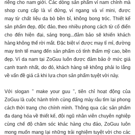
riêng cho nam giới. Các dòng sản phẩm ví nam chính mà
shop cung cấp là ví đứng, ví ngang và ví mini, được
may từ chất liệu da bò bền bỉ, không bong tróc. Thiết kế
sản phẩm đẹp, độc đáo, theo nhiều phong cách từ cổ điển
cho đến hiện đại, sáng trọng...đảm bảo sẽ khiến khách
hàng không thể rời mắt. Đặc biệt ví được may tỉ mỉ, đường
may tinh tế mang đến sản phẩm có tính thẩm mỹ cao, bền
đẹp. Ví da nam tại ZoGuu luôn được đảm bảo ở mức giá
cạnh tranh nhất, do đó, khách hàng sẽ không phải lo lắng
về vấn đề giá cả khi lựa chọn sản phẩm tuyệt vời này.
Với slogan " make your guu ", tiên chỉ hoạt động của
ZoGuu là cuộc hành trình cùng đấng mày râu tìm lại phong
cách thời trang cho chính mình. Thông qua các sản phẩm
đa dạng hóa về thiết kế, đội ngũ nhân viên chuyên nghiệp
cùng chế độ chăm sóc khác hàng chu đáo, ZoGuu luôn
mong muốn mang lại những trải nghiệm tuyệt vời cho các