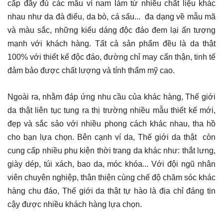
cấp đầy đủ các mẫu ví nam làm từ nhiều chất liệu khác
nhau như da đà điểu, da bò, cá sấu... đa dạng về mẫu mã
và màu sắc, những kiểu dáng độc đáo đem lại ấn tượng
mạnh với khách hàng. Tất cả sản phẩm đều là da thật
100% với thiết kế độc đáo, đường chỉ may cẩn thận, tinh tế
đảm bảo được chất lượng và tính thẩm mỹ cao.
Ngoài ra, nhằm đáp ứng nhu cầu của khác hàng, Thế giới
da thật liên tục tung ra thị trường nhiều mẫu thiết kế mới,
đẹp và sắc sảo với nhiều phong cách khác nhau, tha hồ
cho bạn lựa chọn. Bên cạnh ví da, Thế giới da thật còn
cung cấp nhiều phụ kiện thời trang da khác như: thắt lưng,
giày dép, túi xách, bao da, móc khóa... Với đội ngũ nhân
viên chuyên nghiệp, thân thiện cùng chế độ chăm sóc khác
hàng chu đáo, Thế giới da thật tự hào là địa chỉ đáng tin
cậy được nhiều khách hàng lựa chọn.