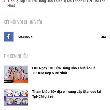
Tiết Lộ Top 10 Cửa Hàng Bán Thiết Bị Âm Thanh Ở TP.HCM Tốt
Nhất
KẾT NỐI VỚI CHÚNG TÔI
FACEBOOK
LIKE
TIN XEM NHIỀU
Lưu Ngay 10+ Cửa Hàng Cho Thuê Áo Dài
TPHCM Đẹp & Rẻ Nhất
Tham khảo 10+ địa chỉ cung cấp Standee tại
TpHCM giá rẻ