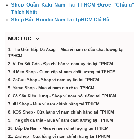
dịch
Shop Quần Kaki Nam Tại TPHCM Được "Chàng"
Thích Nhất
vụ
Shop Bán Hoodie Nam Tại TpHCM GIá Rẻ
tại
MỤC LỤC
1. Thế Giới Bóp Da Asagi - Mua ví nam ở đâu chất lượng tại
Thành
TPHCM
2. Ví Da Sài Gòn - Địa chỉ bán ví nam uy tín tại TPHCM
3. 4 Men Shop - Cung cấp ví nam chất lượng tại TPHCM.
phố
4. ZoGuu Shop - Shop ví nam uy tín tại TPHCM.
5. Yame Shop - Mua ví nam giá rẻ tại TPHCM
Hồ
6. Cá Sấu Kiều Hưng - Shop ví nam nổi tiếng tại TPHCM.
7. 4U Shop - Mua ví nam chính hãng tại TPHCM.
Chí
8. KOS Shop - Cửa hàng ví nam chính hãng tại TPHCM
9. Thế giới da thật - Mua ví nam chất lượng tại TPHCM
10. Bóp Da Nam - Mua ví nam chất lượng tại TPHCM
Minh
11. Zashop - Cửa hàng ví nam chính hãng tại TPHCM