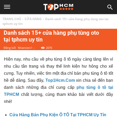
TOP
TRANG CHỦ
CỬA HÀNG
Danh sách 15+ cửa hàng phụ tùng oto tại
1
tphcm uy tín
Danh sách 15+ cửa hàng phụ tùng oto
tại tphcm uy tín
HCM
Đăng bởi
Nhanvien1
-
2076
|
Hiện nay, nhu cầu về phụ tùng ô tô ngày càng tăng lên vì
nhu cầu tân trang và thay thế linh kiện hư hỏng cho xế
Top
cưng. Tuy nhiên, việc tìm một địa chỉ bán phụ tùng ô tô tốt
hề dễ dàng. Sau đây,
Top1Hcm.Com
xin chia sẻ đến bạn
địa
danh sách những địa chỉ cung cấp
phụ tùng ô tô tại
TPHCM
chất lượng, cùng tham khảo bài viết dưới đây
điểm,
nhé!
Cửa Hàng Bán Phụ Kiện Ô TÔ Tại TPHCM Uy Tín