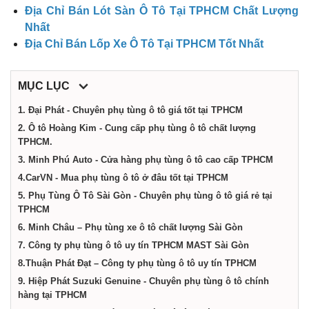
dịch
Địa Chỉ Bán Lót Sàn Ô Tô Tại TPHCM Chất Lượng
Nhất
vụ
Địa Chỉ Bán Lốp Xe Ô Tô Tại TPHCM Tốt Nhất
tại
MỤC LỤC
1. Đại Phát - Chuyên phụ tùng ô tô giá tốt tại TPHCM
Thành
2. Ô tô Hoàng Kim - Cung cấp phụ tùng ô tô chất lượng
TPHCM.
3. Minh Phú Auto - Cửa hàng phụ tùng ô tô cao cấp TPHCM
phố
4.CarVN - Mua phụ tùng ô tô ở đâu tốt tại TPHCM
5. Phụ Tùng Ô Tô Sài Gòn - Chuyên phụ tùng ô tô giá rẻ tại
Hồ
TPHCM
6. Minh Châu – Phụ tùng xe ô tô chất lượng Sài Gòn
7. Công ty phụ tùng ô tô uy tín TPHCM MAST Sài Gòn
Chí
8.Thuận Phát Đạt – Công ty phụ tùng ô tô uy tín TPHCM
9. Hiệp Phát Suzuki Genuine - Chuyên phụ tùng ô tô chính
Minh
hàng tại TPHCM