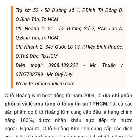
Trụ sở: 52 - 58 Đường số 1, P.Bình Trị Đông B,
Q.Bình Tân, Tp.HCM
Chi Nhánh 1: 51 - 55 Đường Số 7, P.An Lạc A,
Q.Bình Tân, Tp.HCM
Chi Nhánh 2: 347 Quốc Lộ 13, P.Hiệp Bình Phước,
Q.Thủ Đức, Tp.HCM
Điện thoại: 0908.489.222 - Mr. Thuận /
0707788799 - Mr. Quý Duy.
Website: otohoangkim.com
Ô tô Hoàng Kim hoạt động từ năm 2004, là
địa chỉ phân
phối sỉ và lẻ phụ tùng ô tô uy tín tại TPHCM. T
ất cả các
sản phẩm do ô tô Hoàng Kim cung cấp đều là hàng chính
hãng 100%, được nhập khẩu trực tiếp từ nước
ngoài. Ngoài ra, Ô tô Hoàng Kim còn cung cấp các dịch
vụ : thiết kế và dán decal, dán phim cách nhiệt, nâng cấp