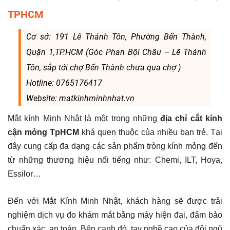
TPHCM
Cơ sở: 191 Lê Thánh Tôn, Phường Bến Thành,
Quận 1,TP.HCM (Góc Phan Bội Châu – Lê Thánh
Tôn, sắp tới chợ Bến Thành chưa qua chợ )
Hotline: 0765176417
Website: matkinhminhnhat.vn
Mắt kính Minh Nhật là một trong những
địa chỉ cắt kính
cận mỏng TpHCM
khá quen thuộc của nhiều bạn trẻ. Tại
đây cung cấp đa dạng các sản phẩm tròng kính mỏng đến
từ những thương hiệu nổi tiếng như: Chemi, ILT, Hoya,
Essilor…
Đến với Mắt Kính Minh Nhật, khách hàng sẽ được trải
nghiệm dịch vụ đo khám mắt bằng máy hiện đại, đảm bảo
chuẩn xác, an toàn. Bên cạnh đó, tay nghề cao của đội ngũ