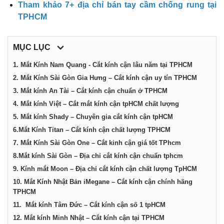
dịch
Tham khảo 7+ địa chỉ bán tay cầm chống rung tại
TPHCM
vụ
MỤC LỤC
tại
1. Mắt Kính Nam Quang - Cắt kính cận lâu năm tại TPHCM
2. Mắt Kính Sài Gòn Gia Hưng – Cắt kính cận uy tín TPHCM
Thành
3. Mắt kính An Tài – Cắt kính cận chuẩn ở TPHCM
4. Mắt kính Việt – Cắt mắt kính cận tpHCM chất lượng
5. Mắt kính Shady – Chuyên gia cắt kính cận tpHCM
phố
6.Mắt Kính Titan – Cắt kính cận chất lượng TPHCM
7. Mắt Kính Sài Gòn One – Cắt kinh cận giá tốt TPhcm
Hồ
8.Mắt kính Sài Gòn – Địa chỉ cắt kính cận chuẩn tphcm
9. Kính mắt Moon – Địa chỉ cắt kính cận chất lượng TpHCM
Chí
10. Mắt Kính Nhật Bản iMegane – Cắt kính cận chính hãng
TPHCM
11. Mắt kính Tâm Đức – Cắt kính cận số 1 tpHCM
Minh
12. Mắt kính Minh Nhật – Cắt kính cận tại TPHCM