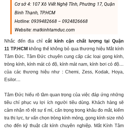
Cơ sở 4: 107 Xô Viết Nghệ Tĩnh, Phường 17, Quận
Bình Thạnh, TP.HCM
Hotline: 0939482668 – 0924826668
Website: matkinhtamduc.com
Nhắc đến địa chỉ
cắt kính cận chất lượng tại Quận
11 TP.HCM
không thể không bỏ qua thương hiệu Mắt kính
Tâm Đức. Tâm Đức chuyên cung cấp các loại gọng kính,
tròng kính, kính mát có độ, kính mát nam, kính bơi có độ…
của các thương hiệu như : Chemi, Zess, Kodak, Hoya,
Esilor…
Tâm Đức hiểu rõ tầm quan trọng của việc đáp ứng những
tiêu chí phục vụ lợi ích người tiêu dùng. Khách hàng sẽ
cảm nhận rõ rệt sự tỉ mỉ, cẩn trọng trong khâu đo mắt, kiểm
tra thị lực, tư vấn chọn tròng kính mỏng, gọng kính size nhỏ
cho đến kỹ thuật cắt kính chuyên nghiệp. Mắt Kính Tâm