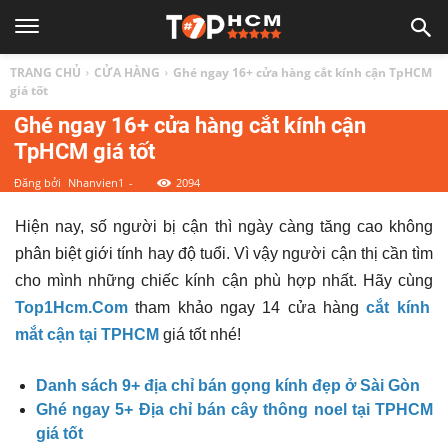
TOP
TRANG CHỦ
CỬA HÀNG
Ghé ngay 16+ cửa hàng cắt kính cận TpHCM
1
giá tốt
Ghé ngay 16+ cửa hàng cắt kính cận
TpHCM giá tốt
HCM
Đăng bởi
Nhanvien1
-
2094
|
Hiện nay, số người bị cận thì ngày càng tăng cao không
phân biệt giới tính hay độ tuổi. Vì vậy người cận thị cần tìm
Top
cho mình những chiếc kính cận phù hợp nhất. Hãy cùng
Top1Hcm.Com
tham khảo ngay
14 cửa hàng
cắt kính
địa
mắt cận tại TPHCM
giá tốt
nhé!
Danh sách 9+ địa chỉ bán gọng kính đẹp ở Sài Gòn
điểm,
Ghé ngay 5+ Địa chỉ bán cây thông noel tại TPHCM
giá tốt