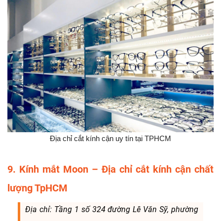
Địa chỉ cắt kính cận uy tín tại TPHCM
9. Kính mắt Moon – Địa chỉ cắt kính cận chất
lượng TpHCM
Địa chỉ: Tầng 1 số 324 đường Lê Văn Sỹ, phường