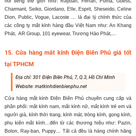
nổi tiếng thế giới như: Rayban, Ferrari, Puma, Guess,
Charmant, Seiko, Giordano, Elle, Esprit, Sheseido, Celine
Dion, Public, Vogue, Lacoste … là đại lý chính thức của
các công ty mắt kính hàng đầu Việt Nam như: An Khang
Phát, AR Group, 101 eyewear, Trương Hào Phát,…
15. Cửa hàng mắt kính Điện Biên Phủ giá tốt
tại TPHCM
Địa chỉ: 301 Điện Biên Phủ, 7, Q.3, Hồ Chí Minh
Website: matkinhdienbienphu.net
Cửa hàng mắt kính Điện Biên Phủ chuyên cung cấp và
phân phối: mắt kính nam, mắt kính nữ, mắt kính trẻ em và
người già, kính thời trang, kính mát, tròng kính, gọng kính,
phụ kiện mắt kính…đến từ các thương hiệu như: Pazin,
Bolon, Ray-ban, Puppy… Tất cả đều là hàng chính hãng