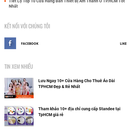
Tiết Lộ Top 10 Cửa Hàng Bán Thiết Bị Âm Thanh Ở TP.HCM Tốt
Nhất
KẾT NỐI VỚI CHÚNG TÔI
FACEBOOK
LIKE
TIN XEM NHIỀU
Lưu Ngay 10+ Cửa Hàng Cho Thuê Áo Dài
TPHCM Đẹp & Rẻ Nhất
Tham khảo 10+ địa chỉ cung cấp Standee tại
TpHCM giá rẻ