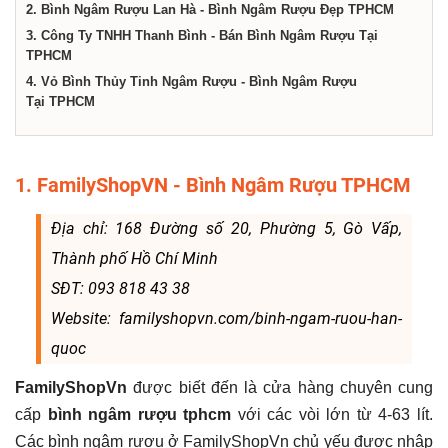
dịch
2. Bình Ngâm Rượu Lan Hà - Bình Ngâm Rượu Đẹp TPHCM
3. Công Ty TNHH Thanh Bình - Bán Bình Ngâm Rượu Tại
TPHCM
vụ
4. Vỏ Bình Thủy Tinh Ngâm Rượu - Bình Ngâm Rượu
Tại TPHCM
tại
Thành
1. FamilyShopVN - Bình Ngâm Rượu TPHCM
Địa chỉ: 168 Đường số 20, Phường 5, Gò Vấp,
phố
Thành phố Hồ Chí Minh
SĐT: 093 818 43 38
Hồ
Website: familyshopvn.com/binh-ngam-ruou-han-
quoc
Chí
FamilyShopVn
được biết đến là cửa hàng chuyên cung
cấp
bình ngâm rượu tphcm
với các vòi lớn từ 4-63 lít.
Minh
Các bình ngâm rượu ở FamilyShopVn chủ yếu được nhập