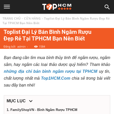
TOP
TRANG CHỦ
CỬA HÀNG
Toplist Đại Lý Bán Bình Ngâm Rượu Đẹp Rẻ
1
Tại TPHCM Bạn Nên Biết
Toplist Đại Lý Bán Bình Ngâm Rượu
Đẹp Rẻ Tại TPHCM Bạn Nên Biết
HCM
Đăng bởi
admin
-
1584
|
Bạn đang cần tìm mua bình thủy tinh để ngâm rượu, ngâm
sâm, hay ngâm các loại thảo dược quý hiếm? Tham khảo
Top
những địa chỉ bán bình ngâm rượu tại TPHCM
uy tín,
chất lượng nhất mà
Top1HCM.Com
chia sẻ trong bài viết
địa
sau đây bạn nhé!
điểm,
MỤC LỤC
1. FamilyShopVN - Bình Ngâm Rượu TPHCM