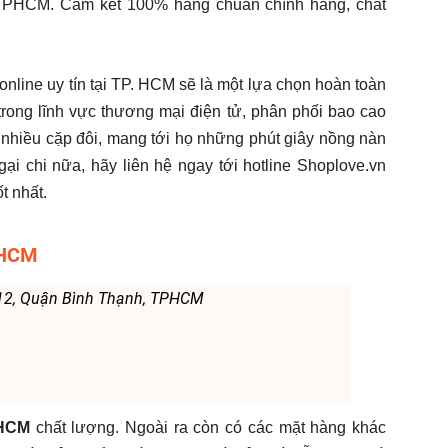
 TPHCM. Cam kết 100% hàng chuẩn chính hãng, chất
online uy tín tại TP. HCM sẽ là một lựa chọn hoàn toàn
rong lĩnh vực thương mại điện tử, phân phối bao cao
 nhiều cặp đôi, mang tới họ những phút giây nồng nàn
i chi nữa, hãy liên hệ ngay tới hotline Shoplove.vn
t nhất.
PHCM
 12, Quận Bình Thạnh, TPHCM
PHCM
chất lượng. Ngoài ra còn có các mặt hàng khác