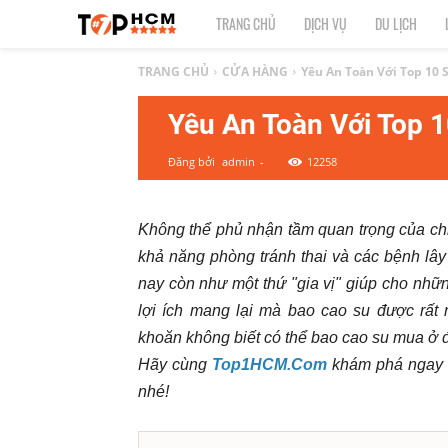
TOP
TRANG CHỦ
DỊCH VỤ
DU LỊCH
1
TRANG CHỦ
CỬA HÀNG
Yêu An Toàn Với Top 10
Yêu An Toàn Với Top 
HCM
Đăng bởi
admin
-
12258
|
Top
Không thể phủ nhận tầm quan trọng của ch
khả năng phòng tránh thai và các bệnh l
địa
nay còn như một thứ "gia vị" giúp cho nh
điểm,
lợi ích mang lại mà bao cao su được rất
khoăn không biết có thể bao cao su mua ở 
dịch
Hãy cùng
Top1HCM.Com
khám phá ngay
nhé!
vụ