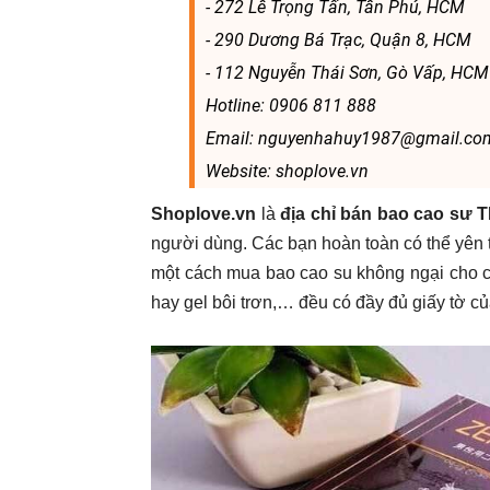
- 272 Lê Trọng Tấn, Tân Phú, HCM
- 290 Dương Bá Trạc, Quận 8, HCM
- 112 Nguyễn Thái Sơn, Gò Vấp, HCM
Hotline: 0906 811 888
Email: nguyenhahuy1987@gmail.co
Website: shoplove.vn
Shoplove.vn
là
địa chỉ bán bao cao sư
người dùng. Các bạn hoàn toàn có thể yên 
một cách mua bao cao su không ngại cho c
hay gel bôi trơn,… đều có đầy đủ giấy tờ c