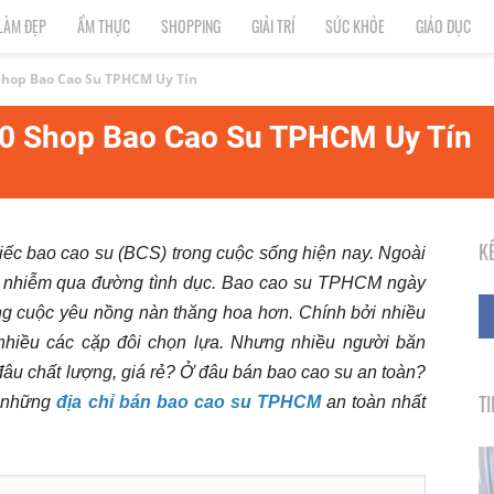
LÀM ĐẸP
ẨM THỰC
SHOPPING
GIẢI TRÍ
SỨC KHỎE
GIÁO DỤC
 Shop Bao Cao Su TPHCM Uy Tín
10 Shop Bao Cao Su TPHCM Uy Tín
K
iếc bao cao su (BCS) trong cuộc sống hiện nay. Ngoài
ây nhiễm qua đường tình dục. Bao cao su TPHCM ngày
ững cuộc yêu nồng nàn thăng hoa hơn. Chính bởi nhiều
 nhiều các cặp đôi chọn lựa. Nhưng nhiều người băn
đâu chất lượng, giá rẻ? Ở đâu bán bao cao su an toàn?
T
 những
địa chỉ bán bao cao su TPHCM
an toàn nhất