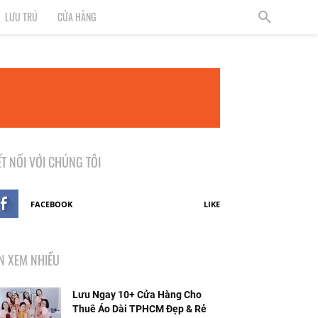
LƯU TRÚ
CỬA HÀNG
ẾT NỐI VỚI CHÚNG TÔI
FACEBOOK
LIKE
IN XEM NHIỀU
Lưu Ngay 10+ Cửa Hàng Cho
Thuê Áo Dài TPHCM Đẹp & Rẻ