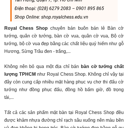
Điện thoại: (028) 6279 2083 – 0901 895 865
Shop Online: shop.royalchess.edu.vn
Royal Chess Shop
chuyên bán buôn bán lẻ Bàn cờ
tướng, quân cờ tướng, bàn cờ vua, quân cờ vua, Bộ cờ
tướng, bộ cờ vua đẹp bằng các chất liệu quý hiếm như gỗ
Hương, Sừng Trâu đen - trắng,...
Không nên bỏ qua một địa chỉ bán
bàn cờ tướng chất
lượng TPHCM
như Royal Chess Shop. Không chỉ vậy tại
đây còn cung cấp nhiều mặt hàng phục vụ chơ thi đấu cờ
tướng như đồng phục đấu, đồng hồ bấm giờ, đồ trọng
tài,...
Tất cả các sản phẩm mặt bàn tại Royal Chess Shop đều
được khảm nhựa đường chỉ rạch sâu xuống nên màu bền
và đẹp không bị bong tróc. Bàn cờ tướng đẹp bằng gỗ gụ