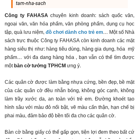
tam-nha-sach
Công ty FAHASA
chuyên kinh doanh: sách quốc văn,
ngoại văn, văn hóa phẩm, văn phòng phẩm, dụng cụ học
tập, quà lưu niệm,
đồ chơi dành cho trẻ em
… Một số Nhà
sách trực thuộc Công ty FAHASA còn kinh doanh các mặt
hàng siêu thị như: hàng tiêu dùng, hàng gia dụng, hóa mỹ
phẩm… với đa dang hàng hóa , bạn vẫn có thể tìm được
một
bàn cờ tướng TPHCM
ưng ý.
Các quân cờ được làm bằng nhựa cứng, bền đẹp, bề mặt
của các quân cờ đều nhẵn bóng, không góc cạnh, không
làm trầy xước da, an toàn với trẻ em. Đường khoét tạo
hình sâu với màu đỏ nổi bật, vẽ màu cẩn thận, hạn chế bị
phai màu, đảm bảo độ bền tối đa cho các quân cờ.
Bàn cờ bằng giấy có thể gấp gọn, tiện lợi đem theo bất cứ