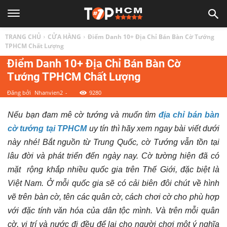
TOP
TRANG CHỦ
CỬA HÀNG
Điểm Danh 10+ Địa Chỉ Bán Bàn Cờ Tướng
1
TPHCM Chất Lượng
Điểm Danh 10+ Địa Chỉ Bán Bàn Cờ
Tướng TPHCM Chất Lượng
HCM
Đăng bởi
Nhanvien2
-
9280
|
Nếu bạn đam mê cờ tướng và muốn tìm
địa chỉ bán bàn
cờ tướng tại TPHCM
uy tín thì hãy xem ngay bài viết dưới
Top
này nhé! Bắt nguồn từ Trung Quốc, cờ Tướng vẫn tồn tại
lâu đời và phát triển đến ngày nay. Cờ tường hiện đã có
địa
mặt rộng khắp nhiều quốc gia trên Thế Giới, đặc biệt là
Việt Nam. Ở mỗi quốc gia sẽ có cải biên đôi chút về hình
điểm,
vẽ trên bàn cờ, tên các quân cờ, cách chơi cờ cho phù hợp
với đặc tính văn hóa của dân tộc mình. Và trên mỗi quân
cờ, vị trí và nước đi đều để lại cho người chơi một ý nghĩa