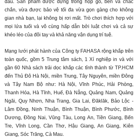
đâu. Sản phẩm được đựng trong hộp gỗ, bền và chắc
chắn, vừa được bảo vệ tối đa vừa gọn gàng cho không
gian nhà bạn, lại không bị rơi mất. Trò chơi thích hợp với
mọi lứa tuổi và vô cùng hấp dẫn bởi luật chơi và cả sự
khéo léo của đôi tay và khả năng vận dụng trí tuệ.
Mạng lưới phát hành của Công ty FAHASA rộng khắp trên
toàn quốc, gồm 5 Trung tâm sách, 1 Xí nghiệp in và với
gần 60 Nhà sách trải dọc khắp các tỉnh thành từ TP.HCM
đến Thủ Đô Hà Nội, miền Trung, Tây Nguyên, miền Đông
và Tây Nam Bộ như: Hà Nội, Vĩnh Phúc, Hải Phòng,
Thanh Hóa, Hà Tĩnh, Huế, Đà Nẵng, Quảng Nam, Quảng
Ngãi, Quy Nhơn, Nha Trang, Gia Lai, Đăklăk, Bảo Lộc -
Lâm Đồng, Ninh Thuận, Bình Thuận, Bình Phước, Bình
Dương, Đồng Nai, Vũng Tàu, Long An, Tiền Giang, Bến
Tre, Vĩnh Long, Cần Thơ, Hậu Giang, An Giang, Kiên
Giang, Sóc Trăng, Cà Mau.